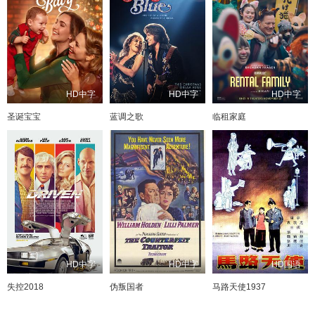
HD中字
HD中字
HD中字
圣诞宝宝
蓝调之歌
临租家庭
HD中字
HD中字
HD国语
失控2018
伪叛国者
马路天使1937