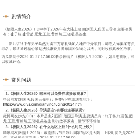
剧情简介
《极限人生2026》HD中字于2026年在大陆上映,由刘国庆,段国云导演,主要演员
有：张子栋,张雪菡,肥龙,王蕊,曹然然,王晓曦,吴连生.
影片讲述中年男子马然为凑百万彩礼钱加入地产中介项目，却卷入诈骗案背负
罪名，最终通过精心策划洗脱嫌疑并将诈骗团伙绳之以法，同时收获真爱的故事。
西瓜影院于2026-01-27 17:56:00收录剧情片《极限人生2026》，如果您喜欢，可
以收藏评论。
常见问题
1.《极限人生2026》哪里可以免费在线播放观看?
抖音网友(刘国庆,段国云先生)：免费VIP在线观看地址：
https://www.xilys.com/dianying/juqing/3024.html
2.《极限人生2026》导演是谁?有哪些主要演员?
微博网友(大陆0.0)：本片是由刘国庆,段国云导演,主要演员有：张子栋,张雪菡,肥
龙,王蕊,曹然然,王晓曦,吴连生.影片故事紧凑，情节环环相扣.
3.《极限人生2026》在什么地区上映?什么时间上映?
腾讯网友(剧情片2026)：该剧情片节目制片国家/地区是大陆，上映时间为是2026
年，本站最近更新于：2026-01-27 17:56:00.