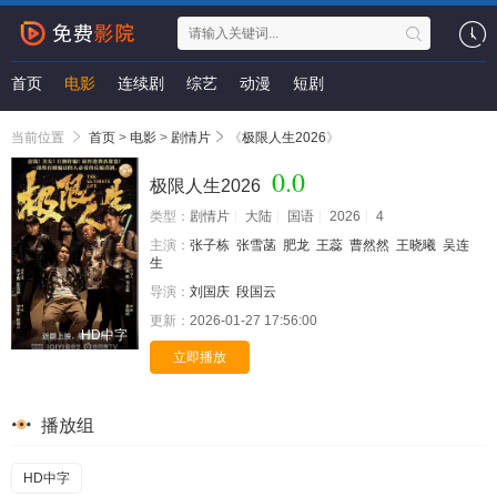
首页
电影
连续剧
综艺
动漫
短剧
当前位置
首页
>
电影
>
剧情片
《
极限人生2026
》
0.0
极限人生2026
类型：
剧情片
大陆
国语
2026
4
主演：
张子栋
张雪菡
肥龙
王蕊
曹然然
王晓曦
吴连
生
导演：
刘国庆
段国云
更新：
2026-01-27 17:56:00
HD中字
立即播放
播放组
HD中字