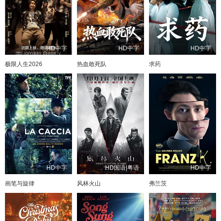
HD中字
HD中字
HD中字
极限人生2026
热血敢死队
求药
HD中字
HD国语|粤语
HD中字
画笔与旋律
风林火山
弗兰茨