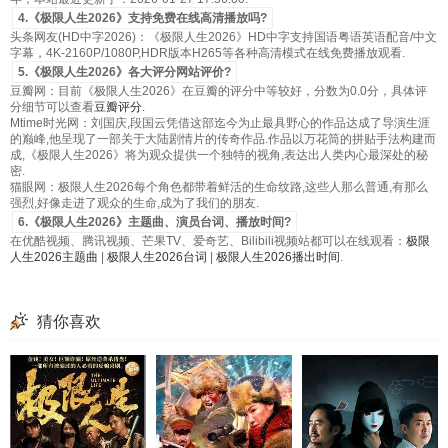
4.《极限人生2026》支持免费在线高清播放吗?
头条网友(HD中字2026)：《极限人生2026》HD中字支持国语粤语英语配音/中文
字幕，4K-2160P/1080P,HDR版本H265等各种高清模式在线免费播放观看.
5.《极限人生2026》各大评分网站评价?
豆瓣网：目前《极限人生2026》在豆瓣的评分中等较好，分数为0.0分，具体评
分细节可以查看
豆瓣评分
.
Mtime时光网：刘国庆,段国云凭借这部迄今为止最具野心的作品达成了导演生涯
的巅峰,他呈现了一部关于大陆剧情片的传奇作品.作品以万花筒的拼贴手法构建而
成,《极限人生2026》将为观众提供一个独特的视角,表达出人类内心最深处的秘
密.
猫眼网：极限人生2026每个角色都带着鲜活的生命纹路,这些人那么普通,有那么
强烈,好像走进了观众的生命,成为了我们的朋友.
6.《极限人生2026》主题曲、演员台词、播放时间?
在优酷视频、腾讯视频、芒果TV、爱奇艺、Bilibili视频站都可以在线观看：
极限
人生2026主题曲
|
极限人生2026台词
|
极限人生2026播出时间
.
猜你喜欢