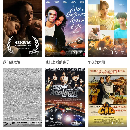
HD中字
HD中字
HD中字
我们很危险
他们之后的孩子
午夜的太阳
HD国语
HD中字
HD中字