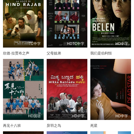
TC中字
HDTC中字
HD中字
欣德·拉贾布之声
父母姐弟
我们是伯利恒
HD国语
HD中字
HD中字
再见十八班
异羽之鸟
死星