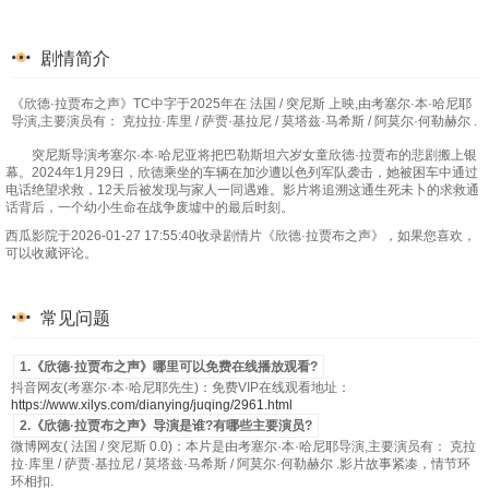
剧情简介
《欣德·拉贾布之声》TC中字于2025年在 法国 / 突尼斯 上映,由考塞尔·本·哈尼耶
导演,主要演员有： 克拉拉·库里 / 萨贾·基拉尼 / 莫塔兹·马希斯 / 阿莫尔·何勒赫尔 .
突尼斯导演考塞尔·本·哈尼亚将把巴勒斯坦六岁女童欣德·拉贾布的悲剧搬上银
幕。2024年1月29日，欣德乘坐的车辆在加沙遭以色列军队袭击，她被困车中通过
电话绝望求救，12天后被发现与家人一同遇难。影片将追溯这通生死未卜的求救通
话背后，一个幼小生命在战争废墟中的最后时刻。
西瓜影院于2026-01-27 17:55:40收录剧情片《欣德·拉贾布之声》，如果您喜欢，
可以收藏评论。
常见问题
1.《欣德·拉贾布之声》哪里可以免费在线播放观看?
抖音网友(考塞尔·本·哈尼耶先生)：免费VIP在线观看地址：
https://www.xilys.com/dianying/juqing/2961.html
2.《欣德·拉贾布之声》导演是谁?有哪些主要演员?
微博网友( 法国 / 突尼斯 0.0)：本片是由考塞尔·本·哈尼耶导演,主要演员有： 克拉
拉·库里 / 萨贾·基拉尼 / 莫塔兹·马希斯 / 阿莫尔·何勒赫尔 .影片故事紧凑，情节环
环相扣.