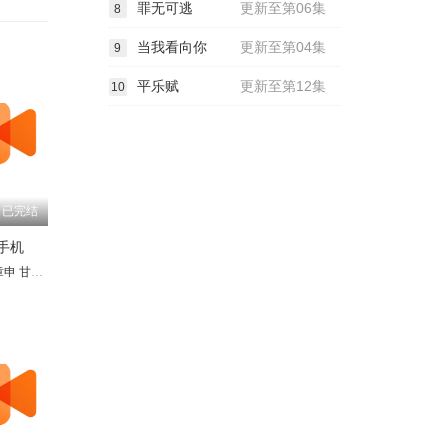
罪无可逃
更新至第06集
8
当我看向你
更新至第04集
9
平乐赋
更新至第12集
10
已完结
手机
章申
洪融
甘婷婷
宋世英
周浩东
王伟光
白雪云
张名煜
海清
赵少康
尹燕彬
马兰
王博谷
靳玉波