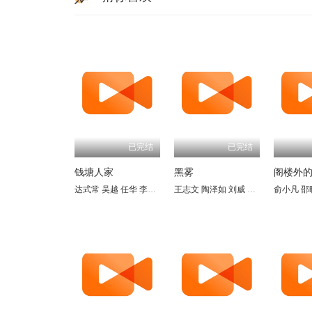
已完结
已完结
钱塘人家
黑雾
阁楼外
达式常
吴越
任华
李梦南
雷汉
王志文
佘南南
陶泽如
郭昶
刘威
牛犇
张晓林
倪竞星
俞小凡
田海蓉
曹秋根
邵
吕