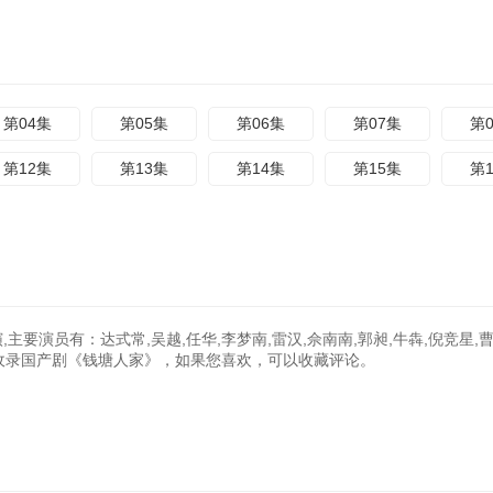
第04集
第05集
第06集
第07集
第
第12集
第13集
第14集
第15集
第
主要演员有：达式常,吴越,任华,李梦南,雷汉,佘南南,郭昶,牛犇,倪竞星,曹
:02:21收录国产剧《钱塘人家》，如果您喜欢，可以收藏评论。