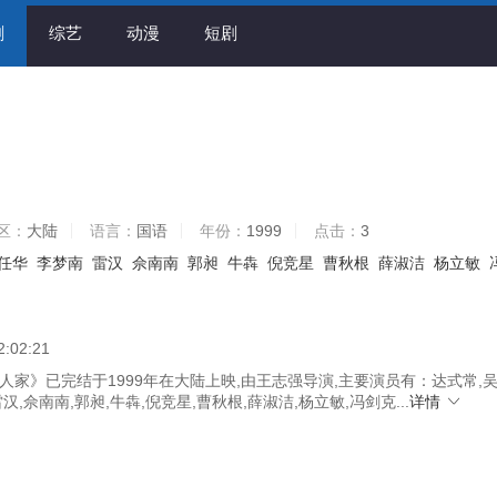
剧
综艺
动漫
短剧
区：
大陆
语言：
国语
年份：
1999
点击：
3
任华
李梦南
雷汉
佘南南
郭昶
牛犇
倪竞星
曹秋根
薛淑洁
杨立敏
2:02:21
家》已完结于1999年在大陆上映,由王志强导演,主要演员有：达式常,吴
汉,佘南南,郭昶,牛犇,倪竞星,曹秋根,薛淑洁,杨立敏,冯剑克...
详情