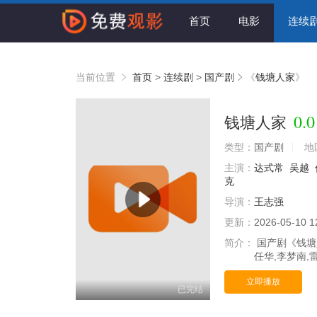
首页
电影
连续
当前位置
首页
>
连续剧
>
国产剧
《
钱塘人家
》
0.0
钱塘人家
类型：
国产剧
地
主演：
达式常
吴越
克
导演：
王志强
更新：
2026-05-10 1
简介：
国产剧《钱塘人
任华,李梦南,雷
立即播放
已完结