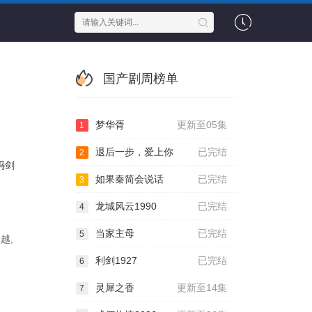
国产剧周榜单
梦华胥
更新至05集
1
退后一步，爱上你
已完结
2
冯剑
如果秦简会说话
已完结
3
龙城风云1990
已完结
4
当家主母
已完结
5
越,
利剑1927
已完结
6
灵犀之香
更新至14集
7