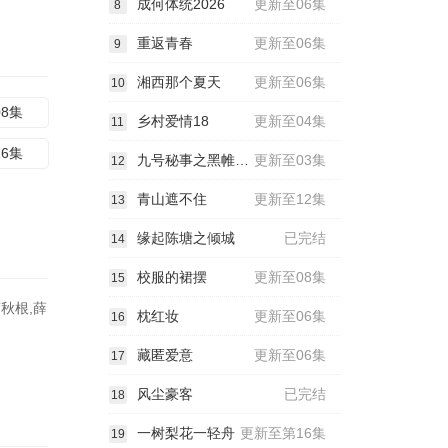
成何体统2026
更新至06集
8
重返青春
更新至06集
9
湘西那个夏天
更新至06集
10
08集
乡村爱情18
更新至04集
11
16集
九号秘事之黑帷背后
更新至03集
12
青山遮不住
更新至12集
13
缘起陈塘之倾城
已完结
14
校服的裙摆
更新至08集
15
秋根,薛
枕红妆
更新至06集
16
藏匿爱意
更新至06集
17
风尘豪客
已完结
18
一树梨花一轻舟
更新至第16集
19