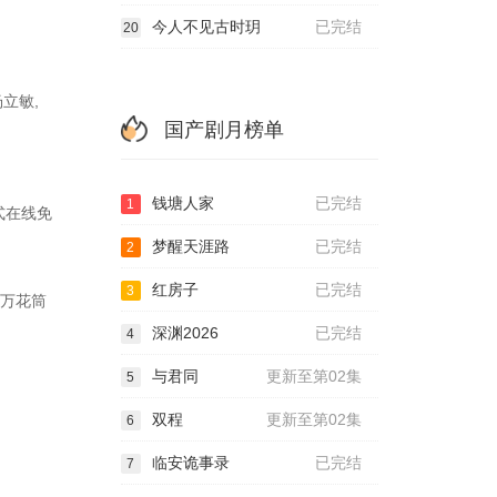
今人不见古时玥
已完结
20
杨立敏,
国产剧月榜单
钱塘人家
已完结
1
模式在线免
梦醒天涯路
已完结
2
红房子
已完结
3
以万花筒
深渊2026
已完结
4
与君同
更新至第02集
5
双程
更新至第02集
6
临安诡事录
已完结
7