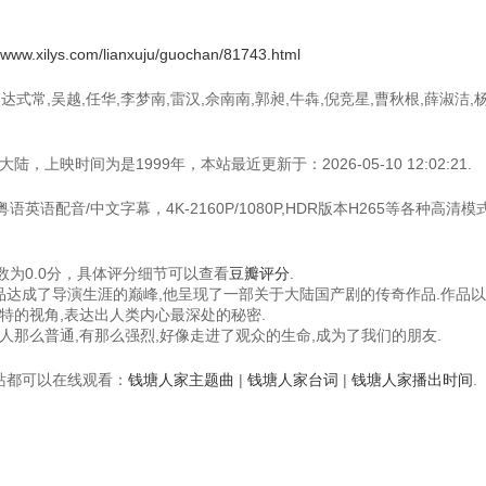
//www.xilys.com/lianxuju/guochan/81743.html
式常,吴越,任华,李梦南,雷汉,佘南南,郭昶,牛犇,倪竞星,曹秋根,薛淑洁,
上映时间为是1999年，本站最近更新于：2026-05-10 12:02:21.
英语配音/中文字幕，4K-2160P/1080P,HDR版本H265等各种高清
为0.0分，具体评分细节可以查看
豆瓣评分
.
作品达成了导演生涯的巅峰,他呈现了一部关于大陆国产剧的传奇作品.作品
特的视角,表达出人类内心最深处的秘密.
人那么普通,有那么强烈,好像走进了观众的生命,成为了我们的朋友.
视频站都可以在线观看：
钱塘人家主题曲
|
钱塘人家台词
|
钱塘人家播出时间
.