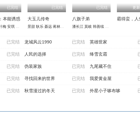
已完结
已完结
已完结
更新
：本能诱惑
大玉儿传奇
八旗子弟
霸得蛮，人
叶梅
安琪
吴先明
景甜
王天妮
耿乐
李亚天
聂远
蒋林静
惠英红
潘长江
于荣光
莫岐
万沛鑫
韩善续
李丁
龚幼春
李蕴杰
已完结
龙城风云1990
已完结
英雄世家
已完结
人民的选择
已完结
绛雪玄霜
已完结
伪装家族
已完结
九尾藏不住
已完结
寻找回来的世界
已完结
我爱黄金屋
已完结
秋雪漫过的冬天
已完结
外星小子哆布哆