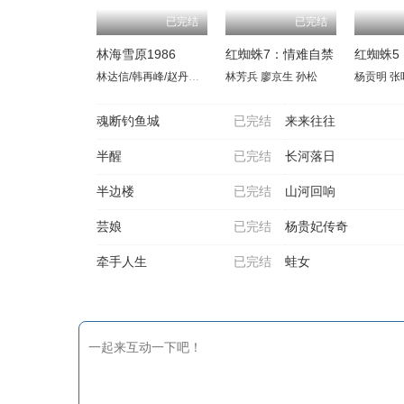
已完结
已完结
林海雪原1986
红蜘蛛7：情难自禁
红蜘蛛5
林达信/韩再峰/赵丹红/张继波/白玉娟
林芳兵
廖京生
孙松
杨贡明
张
魂断钓鱼城
已完结
来来往往
半醒
已完结
长河落日
半边楼
已完结
山河回响
芸娘
已完结
杨贵妃传奇
牵手人生
已完结
蛙女