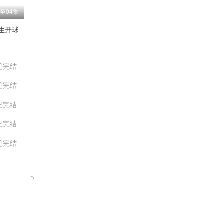
至04集
生开球
鲍大志
吴晓君
李春明
颜冠英
高英培
李金斗
孟凡贵
已完结
已完结
已完结
已完结
已完结