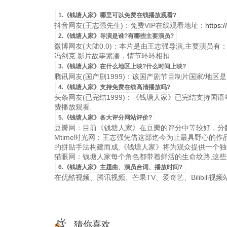
1.《钱塘人家》哪里可以免费在线播放观看?
抖音网友(王志强先生)：免费VIP在线观看地址：
https:
2.《钱塘人家》导演是谁?有哪些主要演员?
微博网友(大陆0.0)：本片是由王志强导演,主要演员有：达
冯剑克.影片故事紧凑，情节环环相扣.
3.《钱塘人家》在什么地区上映?什么时间上映?
腾讯网友(国产剧1999)：该国产剧节目制片国家/地区是大陆，
4.《钱塘人家》支持免费在线高清播放吗?
头条网友(已完结1999)：《钱塘人家》已完结支持国语粤语
费播放观看.
5.《钱塘人家》各大评分网站评价?
豆瓣网：目前《钱塘人家》在豆瓣的评分中等较好，分数
Mtime时光网：王志强凭借这部迄今为止最具野心的
的拼贴手法构建而成,《钱塘人家》将为观众提供一个独
猫眼网：钱塘人家每个角色都带着鲜活的生命纹路,这些
6.《钱塘人家》主题曲、演员台词、播放时间?
在优酷视频、腾讯视频、芒果TV、爱奇艺、Bilibili
猜你喜欢