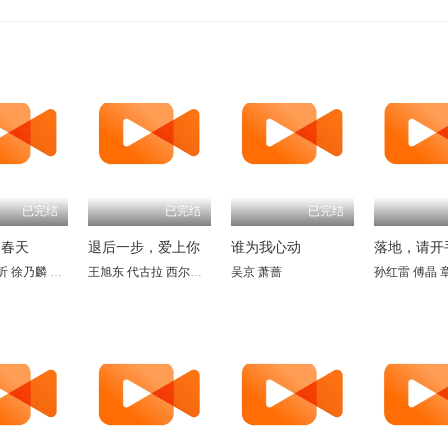
已完结
已完结
已完结
的春天
退后一步，爱上你
谁为我心动
落地，请开
昕
凉
薛淑洁
徐乃麟
孔维
杨立敏
赵雅莉
潘仪君
冯剑克
雷明
娄培华
翟乃社
刘世范
吕启凤
林栋甫
王旭东 代古拉 西尔扎提 陈静 矫昊 陈樱丹 廖梦妍 瑾颜
于东江
吴京
萧蔷
孙岚
沈蓉
唐唐
钱志
王余昌
孙红雷
张黎明
傅晶