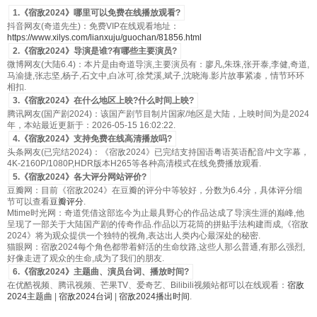
1.《宿敌2024》哪里可以免费在线播放观看?
抖音网友(奇道先生)：免费VIP在线观看地址：
https://www.xilys.com/lianxuju/guochan/81856.html
2.《宿敌2024》导演是谁?有哪些主要演员?
微博网友(大陆6.4)：本片是由奇道导演,主要演员有：廖凡,朱珠,张开泰,李健,奇道,
马渝捷,张志坚,杨子,石文中,白冰可,徐梵溪,斌子,沈晓海.影片故事紧凑，情节环环
相扣.
3.《宿敌2024》在什么地区上映?什么时间上映?
腾讯网友(国产剧2024)：该国产剧节目制片国家/地区是大陆，上映时间为是2024
年，本站最近更新于：2026-05-15 16:02:22.
4.《宿敌2024》支持免费在线高清播放吗?
头条网友(已完结2024)：《宿敌2024》已完结支持国语粤语英语配音/中文字幕，
4K-2160P/1080P,HDR版本H265等各种高清模式在线免费播放观看.
5.《宿敌2024》各大评分网站评价?
豆瓣网：目前《宿敌2024》在豆瓣的评分中等较好，分数为6.4分，具体评分细
节可以查看
豆瓣评分
.
Mtime时光网：奇道凭借这部迄今为止最具野心的作品达成了导演生涯的巅峰,他
呈现了一部关于大陆国产剧的传奇作品.作品以万花筒的拼贴手法构建而成,《宿敌
2024》将为观众提供一个独特的视角,表达出人类内心最深处的秘密.
猫眼网：宿敌2024每个角色都带着鲜活的生命纹路,这些人那么普通,有那么强烈,
好像走进了观众的生命,成为了我们的朋友.
6.《宿敌2024》主题曲、演员台词、播放时间?
在优酷视频、腾讯视频、芒果TV、爱奇艺、Bilibili视频站都可以在线观看：
宿敌
2024主题曲
|
宿敌2024台词
|
宿敌2024播出时间
.