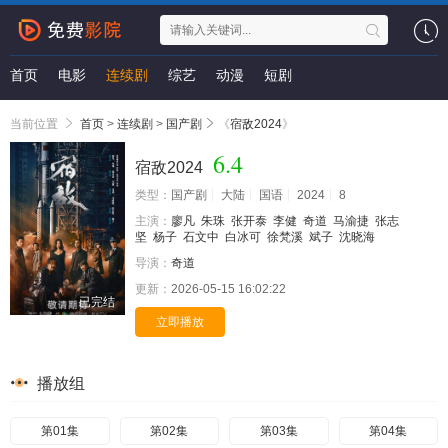
首页
电影
连续剧
综艺
动漫
短剧
当前位置
首页
>
连续剧
>
国产剧
《
宿敌2024
》
6.4
宿敌2024
类型：
国产剧
大陆
国语
2024
8
主演：
廖凡
朱珠
张开泰
李健
奇道
马渝捷
张志
坚
杨子
石文中
白冰可
徐梵溪
斌子
沈晓海
导演：
奇道
更新：
2026-05-15 16:02:22
已完结
立即播放
播放组
第01集
第02集
第03集
第04集