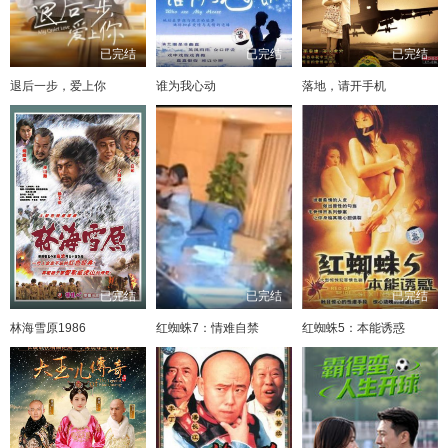
已完结
已完结
已完结
退后一步，爱上你
谁为我心动
落地，请开手机
已完结
已完结
已完结
林海雪原1986
红蜘蛛7：情难自禁
红蜘蛛5：本能诱惑