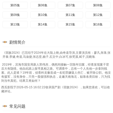
第05集
第06集
第07集
第08集
第09集
第10集
第11集
第12集
第13集
第14集
第15集
第16集
剧情简介
《宿敌2024》已完结于2024年在大陆上映,由奇道导演,主要演员有：廖凡,朱珠,张
开泰,李健,奇道,马渝捷,张志坚,杨子,石文中,白冰可,徐梵溪,斌子,沈晓海.
2019年，滨海市国安局新人郭伟杰，偶然间接触一宗陈年旧案，经查发现案子背
后大有隐情。他自此踏上探寻真相之路。可调查中，总有一个人先他一步拿到线
索。此人是谁？19年前，侦查科吴豫造成一名犯罪嫌疑人伤亡，被开除公职。他没
有援军，没有身份，只凭一股倔强和执念，走遍天南海北，贴靠各类目标，只为找
到当年真犯。结果又将如何？
西瓜影院于2026-05-15 16:02:22收录国产剧《宿敌2024》，如果您喜欢，可以收
藏评论。
常见问题