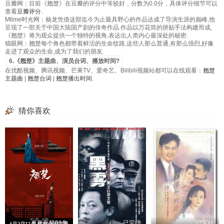
豆瓣网：目前《翘楚》在豆瓣的评分中等较好，分数为0.0分，具体评分细节可以
查看
豆瓣评分
.
Mtime时光网：杨龙凭借这部迄今为止最具野心的作品达成了导演生涯的巅峰,他
呈现了一部关于中国大陆国产剧的传奇作品.作品以万花筒的拼贴手法构建而成,
《翘楚》将为观众提供一个独特的视角,表达出人类内心最深处的秘密.
猫眼网：翘楚每个角色都带着鲜活的生命纹路,这些人那么普通,有那么强烈,好像
走进了观众的生命,成为了我们的朋友.
6.《翘楚》主题曲、演员台词、播放时间?
在优酷视频、腾讯视频、芒果TV、爱奇艺、Bilibili视频站都可以在线观看：
翘楚
主题曲
|
翘楚台词
|
翘楚播出时间
.
猜你喜欢
更新至第01集
已完结
已完结