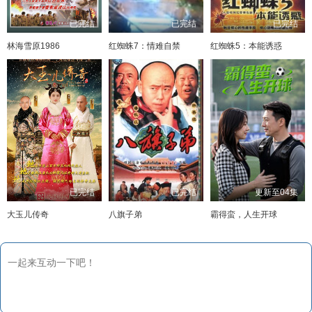
已完结
已完结
已完结
林海雪原1986
红蜘蛛7：情难自禁
红蜘蛛5：本能诱惑
已完结
已完结
更新至04集
大玉儿传奇
八旗子弟
霸得蛮，人生开球