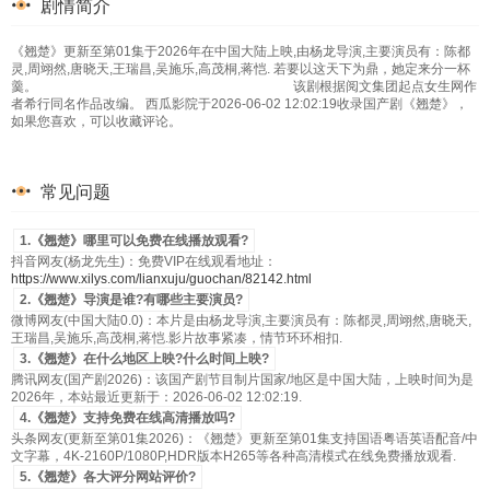
剧情简介
《翘楚》更新至第01集于2026年在中国大陆上映,由杨龙导演,主要演员有：陈都
灵,周翊然,唐晓天,王瑞昌,吴施乐,高茂桐,蒋恺. 若要以这天下为鼎，她定来分一杯
羹。 该剧根据阅文集团起点女生网作
者希行同名作品改编。 西瓜影院于2026-06-02 12:02:19收录国产剧《翘楚》，
如果您喜欢，可以收藏评论。
常见问题
1.《翘楚》哪里可以免费在线播放观看?
抖音网友(杨龙先生)：免费VIP在线观看地址：
https://www.xilys.com/lianxuju/guochan/82142.html
2.《翘楚》导演是谁?有哪些主要演员?
微博网友(中国大陆0.0)：本片是由杨龙导演,主要演员有：陈都灵,周翊然,唐晓天,
王瑞昌,吴施乐,高茂桐,蒋恺.影片故事紧凑，情节环环相扣.
3.《翘楚》在什么地区上映?什么时间上映?
腾讯网友(国产剧2026)：该国产剧节目制片国家/地区是中国大陆，上映时间为是
2026年，本站最近更新于：2026-06-02 12:02:19.
4.《翘楚》支持免费在线高清播放吗?
头条网友(更新至第01集2026)：《翘楚》更新至第01集支持国语粤语英语配音/中
文字幕，4K-2160P/1080P,HDR版本H265等各种高清模式在线免费播放观看.
5.《翘楚》各大评分网站评价?