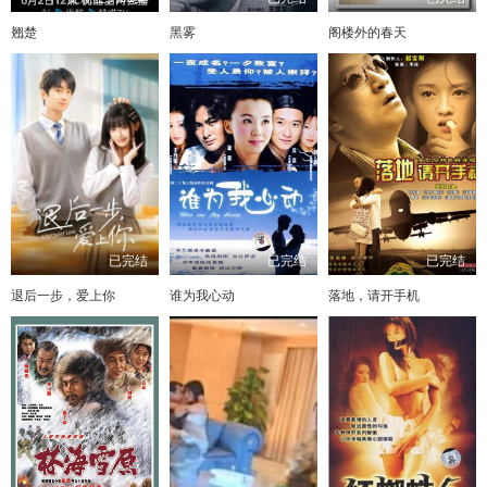
翘楚
黑雾
阁楼外的春天
已完结
已完结
已完结
退后一步，爱上你
谁为我心动
落地，请开手机