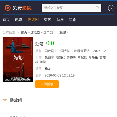
首页
电影
连续剧
综艺
动漫
短剧
当前位置
首页
>
连续剧
>
国产剧
《
翘楚
》
0.0
翘楚
类型：
国产剧
中国大陆
汉语普通话
2026
2
主演：
陈都灵
周翊然
唐晓天
王瑞昌
吴施乐
高茂
桐
蒋恺
导演：
杨龙
更新：
2026-06-02 12:02:19
更新至第01集
立即播放
播放组