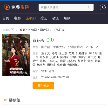
首页
电影
连续剧
综艺
动漫
短剧
当前位置
首页
>
连续剧
>
国产剧
《
百花杀
》
0.0
百花杀
类型：
国产剧
中国大陆
汉语普通话
2026
2
主演：
孟子义
何与
徐正溪
范帅琦
赖伟明
林子烨
董
子凡
叶祖新
孔雪儿
何润东
张耀
张峻宁
高伟光
郑
希怡
陈鹤一
邱心志
田雷
赵志伟
曹卫宇
荣妍
戴春
荣
杨童舒
周静波
朱俊麟
曹阳明珠
导演：
钟青
郭锋
更新至第04集
更新：
2026-07-09 20:02:20
立即播放
播放组