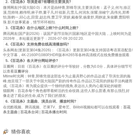
2.《百花杀》导演是谁?有哪些主要演员?
微博网友(中国大陆0.0)：本片是由钟青,郭锋导演,主要演员有：孟子义,何与,徐正
溪,范帅琦,赖伟明,林子烨,董子凡,叶祖新,孔雪儿,何润东,张耀,张峻宁,高伟光,郑希
怡,陈鹤一,邱心志,田雷,赵志伟,曹卫宇,荣妍,戴春荣,杨童舒,周静波,朱俊麟,曹阳明
珠.影片故事紧凑，情节环环相扣.
3.《百花杀》在什么地区上映?什么时间上映?
腾讯网友(国产剧2026)：该国产剧节目制片国家/地区是中国大陆，上映时间为是
2026年，本站最近更新于：2026-07-09 20:02:20.
4.《百花杀》支持免费在线高清播放吗?
头条网友(更新至第04集2026)：《百花杀》更新至第04集支持国语粤语英语配音/
中文字幕，4K-2160P/1080P,HDR版本H265等各种高清模式在线免费播放观看.
5.《百花杀》各大评分网站评价?
豆瓣网：目前《百花杀》在豆瓣的评分中等较好，分数为0.0分，具体评分细节可
以查看
豆瓣评分
.
Mtime时光网：钟青,郭锋凭借这部迄今为止最具野心的作品达成了导演生涯的巅
峰,他呈现了一部关于中国大陆国产剧的传奇作品.作品以万花筒的拼贴手法构建而
成,《百花杀》将为观众提供一个独特的视角,表达出人类内心最深处的秘密.
猫眼网：百花杀每个角色都带着鲜活的生命纹路,这些人那么普通,有那么强烈,好
像走进了观众的生命,成为了我们的朋友.
6.《百花杀》主题曲、演员台词、播放时间?
在优酷视频、腾讯视频、芒果TV、爱奇艺、Bilibili视频站都可以在线观看：
百花
杀主题曲
|
百花杀台词
|
百花杀播出时间
.
猜你喜欢