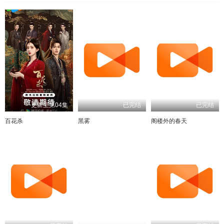
更新至第04集
已完结
已完结
百花杀
黑雾
阁楼外的春天