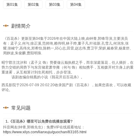
第01集
第02集
第03集
第04集
剧情简介
《百花杀》更新至第04集于2026年在中国大陆上映,由钟青,郭锋导演,主要演员
有：孟子义,何与,徐正溪,范帅琦,赖伟明,林子烨,董子凡,叶祖新,孔雪儿,何润东,张
耀,张峻宁,高伟光,郑希怡,陈鹤一,邱心志,田雷,赵志伟,曹卫宇,荣妍,戴春荣,杨童舒,
周静波,朱俊麟,曹阳明珠.
昭宁郡主沈汐和（孟子义 饰）势要做云巅执棋之手，而非深庭落花，任人摘折，在
势力交错的局势下与东宫储君萧华雍（何与 饰）相知携手，互相拨开对方身上的重
重迷雾，从互相算计到生死相托，步步登顶。
该剧改编自锦凰的小说《我花开后百花杀》。
西瓜影院于2026-07-09 20:02:20收录国产剧《百花杀》，如果您喜欢，可以收藏
评论。
常见问题
1.《百花杀》哪里可以免费在线播放观看?
抖音网友(钟青,郭锋先生)：免费VIP在线观看地址：
https://www.xilys.com/lianxuju/guochan/83165.html