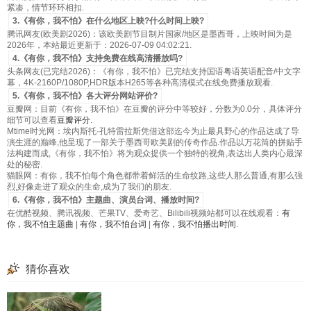
紧凑，情节环环相扣.
3.《有你，我不怕》在什么地区上映?什么时间上映?
腾讯网友(欧美剧2026)：该欧美剧节目制片国家/地区是墨西哥，上映时间为是
2026年，本站最近更新于：2026-07-09 04:02:21.
4.《有你，我不怕》支持免费在线高清播放吗?
头条网友(已完结2026)：《有你，我不怕》已完结支持国语粤语英语配音/中文字
幕，4K-2160P/1080P,HDR版本H265等各种高清模式在线免费播放观看.
5.《有你，我不怕》各大评分网站评价?
豆瓣网：目前《有你，我不怕》在豆瓣的评分中等较好，分数为0.0分，具体评分
细节可以查看
豆瓣评分
.
Mtime时光网：埃内斯托·孔特雷拉斯凭借这部迄今为止最具野心的作品达成了导
演生涯的巅峰,他呈现了一部关于墨西哥欧美剧的传奇作品.作品以万花筒的拼贴手
法构建而成,《有你，我不怕》将为观众提供一个独特的视角,表达出人类内心最深
处的秘密.
猫眼网：有你，我不怕每个角色都带着鲜活的生命纹路,这些人那么普通,有那么强
烈,好像走进了观众的生命,成为了我们的朋友.
6.《有你，我不怕》主题曲、演员台词、播放时间?
在优酷视频、腾讯视频、芒果TV、爱奇艺、Bilibili视频站都可以在线观看：
有
你，我不怕主题曲
|
有你，我不怕台词
|
有你，我不怕播出时间
.
猜你喜欢