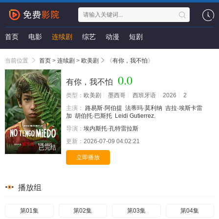
首页
电影
连续剧
综艺
动漫
短剧
当前位置
首页
>
连续剧
>
欧美剧
《
有你，我不怕
》
0.0
有你，我不怕
类型：
欧美剧
墨西哥
西班牙语
2026
2
主演：
路易斯·阿伯提
法蒂玛·莫利纳
吉拉·埃斯卡雷
加
胡伯托·巴斯托
Leidi Gutierrez.
导演：
埃内斯托·孔特雷拉斯
更新：
2026-07-09 04:02:21
已完结
立即播放
播放组
第01集
第02集
第03集
第04集