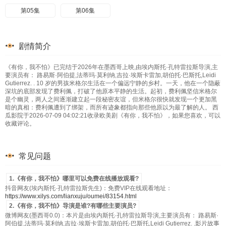
第05集
第06集
剧情简介
《有你，我不怕》已完结于2026年在墨西哥上映,由埃内斯托·孔特雷拉斯导演,主
要演员有： 路易斯·阿伯提,法蒂玛·莫利纳,吉拉·埃斯卡雷加,胡伯托·巴斯托,Leidi
Gutierrez. . 10 岁的男孩米格尔生活在一个偏远宁静的乡村。一天，他在一个隐蔽
深坑的底部发现了费利佩，打破了他原本平静的生活。起初，费利佩坚信米格尔
是个幽灵，两人之间逐渐建立起一段秘密友谊，但米格尔很快就发现一个更加黑
暗的真相：费利佩遭到了绑架，而所有迹象都指向那些他原以为最了解的人。 西
瓜影院于2026-07-09 04:02:21收录欧美剧《有你，我不怕》，如果您喜欢，可以
收藏评论。
常见问题
1.《有你，我不怕》哪里可以免费在线播放观看?
抖音网友(埃内斯托·孔特雷拉斯先生)：免费VIP在线观看地址：
https://www.xilys.com/lianxuju/oumei/83154.html
2.《有你，我不怕》导演是谁?有哪些主要演员?
微博网友(墨西哥0.0)：本片是由埃内斯托·孔特雷拉斯导演,主要演员有： 路易斯·
阿伯提,法蒂玛·莫利纳,吉拉·埃斯卡雷加,胡伯托·巴斯托,Leidi Gutierrez. .影片故事