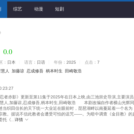
剧
综艺
动漫
短剧
》
0.0
影
区：
日本
语言：
日语
年份：
2025
点击：
7
村慧人
加藤谅
忍成修吾
柄本时生
田崎敬浩
0:23:27
忍者赤影》更新至第11集于2025年在日本上映,由三池崇史导演,主要演
村慧人,加藤谅,忍成修吾,柄本时生,田崎敬浩 本剧改编自作者横山光辉
述当织田信长的天下统一大业近在眼前时，琵琶湖畔以南蔓延着一个名为
宗教。据说不信此教者会遭受可怕的诅咒——。为暗中调查《金目教》的
托《...
详情