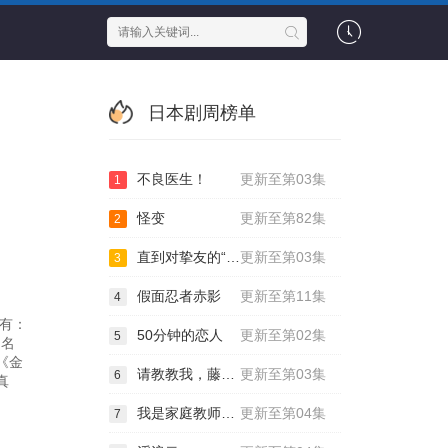
日本剧周榜单
不良医生！
更新至第03集
1
怪变
更新至第82集
2
直到对挚友的“要不要同居”说出“好”
更新至第03集
3
假面忍者赤影
更新至第11集
4
员有：
50分钟的恋人
更新至第02集
5
同名
《金
请教教我，藤缟先生！
更新至第03集
6
真
我是家庭教师岸骑士
更新至第04集
7