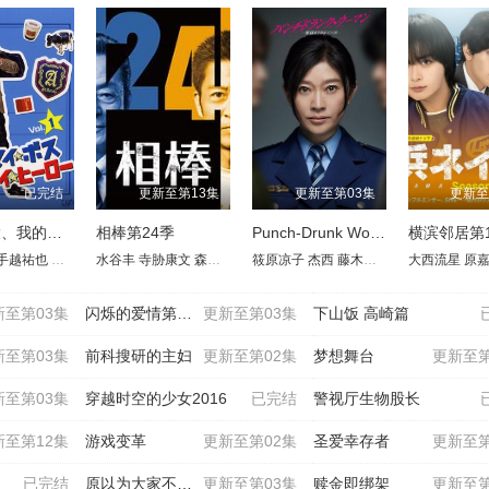
已完结
更新至第13集
更新至第03集
更新至
我的老大、我的英雄
相棒第24季
Punch-Drunk Woman-离越狱还有××天-
横滨邻居第
阳
田玲奈
手越祐也
矢崎滉
大原优乃
野吕佳代
田中圣
草川拓弥
新垣结衣
水谷丰
塚地武雅
寺胁康文
古屋吕敏
香椎由宇
津田笃宏
森口瑶子
奈叶
市村正亲
伊藤英明
铃木爱理
铃木砂羽
筱原凉子
黄川田将也
池田铁洋
松下由树
川原和久
杰西
酒向芳
大杉涟
藤木直人
山中崇史
黑木美沙
岩城滉一
知英
大西流星
筱原友希子
高桥努
原田美枝子
罇真佐子
原
尾
新至第03集
闪烁的爱情第二季
更新至第03集
下山饭 高崎篇
新至第03集
前科搜研的主妇
更新至第02集
梦想舞台
更新至第
新至第03集
穿越时空的少女2016
已完结
警视厅生物股长
新至第12集
游戏变革
更新至第02集
圣爱幸存者
更新至第
已完结
原以为大家不以貌取人
更新至第03集
赎金即绑架
更新至第