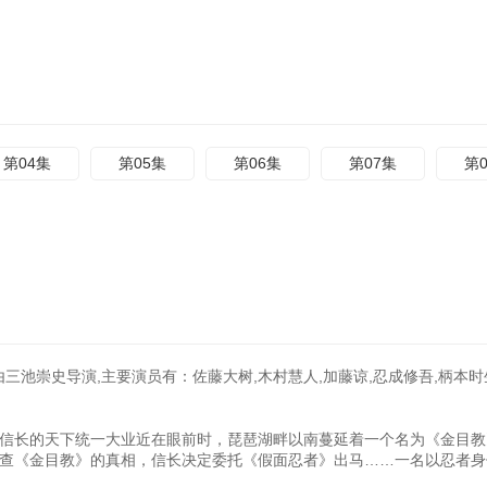
第04集
第05集
第06集
第07集
第
由三池崇史导演,主要演员有：佐藤大树,木村慧人,加藤谅,忍成修吾,柄本时
长的天下统一大业近在眼前时，琵琶湖畔以南蔓延着一个名为《金目教
查《金目教》的真相，信长决定委托《假面忍者》出马……一名以忍者身