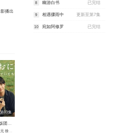
幽游白书
已完结
8
赤影播出
相遇骤雨中
更新至第7集
9
宛如阿修罗
已完结
10
第03集
紫菜包饭和饭团～相爱的两个人相似又不一样～
都
惠元
長田拓郎
渡部豪太
徐睿知
嵐翔真
方银姬
中越典子
游井亮子
六平直政
中岛博子
佐户井贤太
三浦诚己
前野朋哉
渡边真起子
入山法子