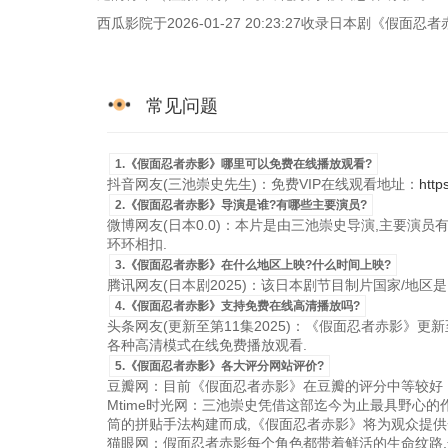
西瓜影院于2026-01-27 20:23:27收录日本剧《
常见问题
1.《假面忍者赤影》哪里可以免费在线播放观看?
抖音网友(三池崇史先生)：免费VIP在线观看地址：
http
2.《假面忍者赤影》导演是谁?有哪些主要演员?
微博网友(日本0.0)：本片是由三池崇史导演,主要演员
环环相扣.
3.《假面忍者赤影》在什么地区上映?什么时间上映?
腾讯网友(日本剧2025)：该日本剧节目制片国家/地区是日本，
4.《假面忍者赤影》支持免费在线高清播放吗?
头条网友(更新至第11集2025)：《假面忍者赤影》更新至第
各种高清模式在线免费播放观看.
5.《假面忍者赤影》各大评分网站评价?
豆瓣网：目前《假面忍者赤影》在豆瓣的评分中等较好，
Mtime时光网：三池崇史凭借这部迄今为止最具野心
筒的拼贴手法构建而成,《假面忍者赤影》将为观众提供
猫眼网：假面忍者赤影每个角色都带着鲜活的生命纹路,