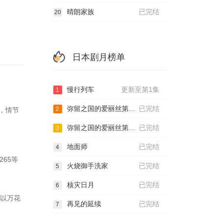
晴朗家族
已完结
20
日本剧月榜单
慢行列车
更新至第1集
1
弥留之国的爱丽丝第一季
已完结
2
凑，情节
弥留之国的爱丽丝第二季
已完结
3
地面师
已完结
4
265等
火烧御手洗家
已完结
5
核灾日月
已完结
6
品以万花
再见的延续
已完结
7