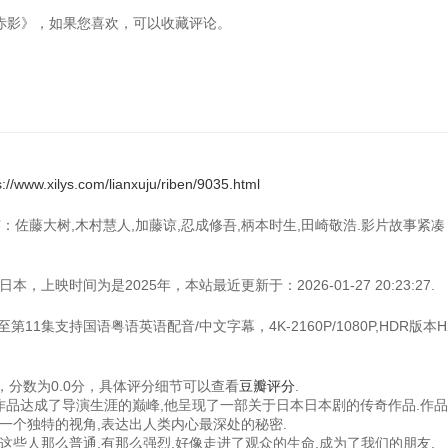
假面忍者赤影》，如果您喜欢，可以收藏评论。
s://www.xilys.com/lianxuju/riben/9035.html
有：佐藤大树,木村慧人,加藤谅,忍成修吾,柄本时生,田崎敬浩.影片故事紧
上映时间为是2025年，本站最近更新于：2026-01-27 20:23:27.
11集支持国语粤语英语配音/中文字幕，4K-2160P/1080P,HDR版本H
分数为0.0分，具体评分细节可以查看
豆瓣评分
.
的作品达成了导演生涯的巅峰,他呈现了一部关于日本日本剧的传奇作品.作
一个独特的视角,表达出人类内心最深处的秘密.
这些人那么普通,有那么强烈,好像走进了观众的生命,成为了我们的朋友.