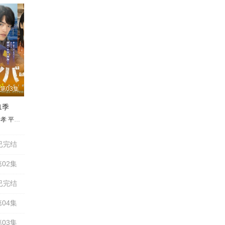
第03集
1季
嘉孝
碕真花
村川绘梨
山西惇
北村有起哉
平祐奈
沢村玲
田中隆三
中村靖日
高桥侃
河内大和
松嶋亮
绀野彩夏
久保田悠来
神保悟志
阿南敦子
小野了
小久保寿人
三浦诚己
片桐龙次
安田裕己
村田雄浩
杉本哲太
カルマ
板桥骏谷
仲间由纪惠
并木彩华
石坂浩二
松本丽世
已完结
02集
已完结
04集
03集