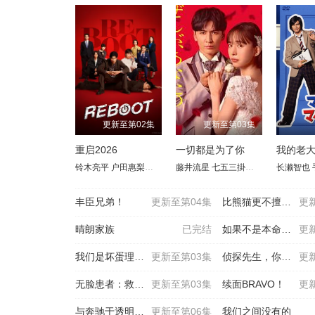
更新至第02集
更新至第03集
重启2026
一切都是为了你
铃木亮平
户田惠梨香
永濑廉
藤井流星
莳田彩珠
七五三掛龙也
中川大辅
藤泽凉架
井桁弘惠
长濑智也
藤田
武
丰臣兄弟！
更新至第04集
比熊猫更不擅长恋爱的我们
更
晴朗家族
已完结
如果不是本命就好了
更
我们是坏蛋理发师
更新至第03集
侦探先生，你的背包开着呢
更
无脸患者：救赎或是审判
更新至第03集
续面BRAVO！
更
与奔驰于透明之夜的你，谈一场看不见的恋爱。
更新至第06集
我们之间没有的