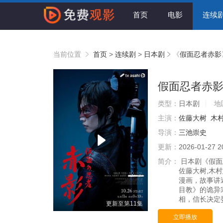
首页
电影
连续
当前位置
首页
>
连续剧
>
日本剧
《
假面忍者赤影
假面忍者赤
类型：
日本剧
地
主演：
佐藤大树
木
导演：
三池崇史
更新：
2026-01-27 2
简介：
日本剧《假面
佐藤大树,木
漫画，故事讲
目教》的诡异
相，信长决定委
更新至第11集
立即播放