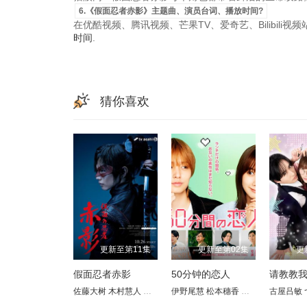
6.《假面忍者赤影》主题曲、演员台词、播放时间?
在优酷视频、腾讯视频、芒果TV、爱奇艺、Bilibili
时间
.
猜你喜欢
更新至第11集
更新至第02集
更
假面忍者赤影
50分钟的恋人
佐藤大树
木村慧人
加藤谅
忍成修吾
伊野尾慧
柄本时生
松本穗香
田崎敬浩
味方良介
古屋吕敏
秋元真