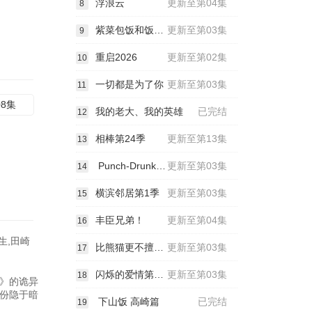
浮浪云
更新至第04集
8
紫菜包饭和饭团～相爱的两个人相似又不一样～
更新至第03集
9
重启2026
更新至第02集
10
一切都是为了你
更新至第03集
11
08集
我的老大、我的英雄
已完结
12
相棒第24季
更新至第13集
13
Punch-Drunk Woman-离越狱还有××天-
更新至第03集
14
横滨邻居第1季
更新至第03集
15
丰臣兄弟！
更新至第04集
16
生,田崎
比熊猫更不擅长恋爱的我们
更新至第03集
17
闪烁的爱情第二季
更新至第03集
18
》的诡异
份隐于暗
下山饭 高崎篇
已完结
19