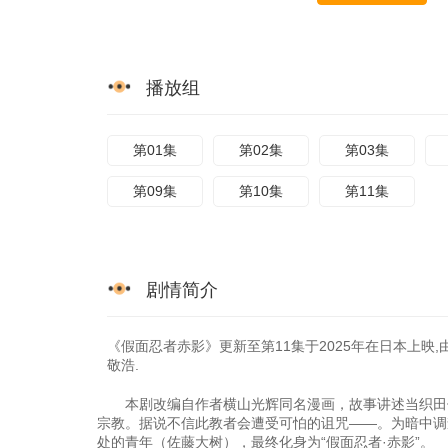
播放组
第01集
第02集
第03集
第09集
第10集
第11集
剧情简介
《假面忍者赤影》更新至第11集于2025年在日本上映,
敬浩.
本剧改编自作者横山光辉同名漫画，故事讲述当织田信
宗教。据说不信此教者会遭受可怕的诅咒——。为暗中调
处的青年（佐藤大树），最终化身为“假面忍者·赤影”。