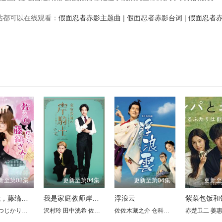
视频站都可以在线观看：
假面忍者赤影主题曲
|
假面忍者赤影台词
|
假面忍者
新至第03集
更新至第04集
更新至第04集
更新至
请教教我，藤缟先生！
我是家庭教师岸骑士
浮浪云
夏
つじかりん
黑田光辉
欢迎小田
岛津见
沢村玲
高桥光臣
田中洸希
木村多江
佐藤江梨子
佐佐木藏之介
宫泽佑
井上想良
仓科加奈
八神庆仁郎
尾形一成
赤楚卫二
樱木雅哉
川原瑛
姜