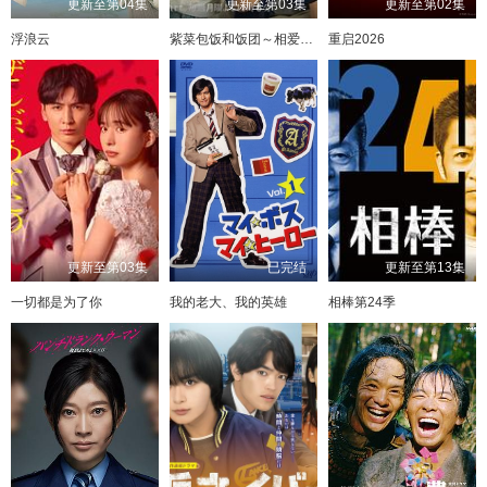
更新至第04集
更新至第03集
更新至第02集
浮浪云
紫菜包饭和饭团～相爱的两个人相似又不一样～
重启2026
更新至第03集
已完结
更新至第13集
一切都是为了你
我的老大、我的英雄
相棒第24季