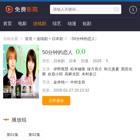
首页
电影
连续剧
综艺
动漫
短剧
当前位置
首页
>
连续剧
>
日本剧
《
50分钟的恋人
》
0.0
50分钟的恋人
类型：
日本剧
日本
日语
2026
5
主演：
伊野尾慧
松本穗香
味方良介
秋元真夏
黑田光
辉
欢迎小田
高桥光臣
木村多江
导演：
金井纯一
中村圭良
更新：
2026-01-27 20:23:32
更新至第02集
立即播放
播放组
第01集
第02集