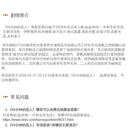
剧情简介
《50分钟的恋人》更新至第02集于2026年在日本上映,由金井纯一,中村圭良导演,
主要演员有：伊野尾慧,松本穗香,味方良介,秋元真夏,黑田光辉,欢迎小田,高桥光
臣,木村多江.
本作描绘只与AI相伴的古怪美男甘海晴流与游戏公司工作狂辛岛菜帆之间错频心动
爱情喜剧。某日菜帆在公园撞到晴流弄脏了他身穿的古着外套，无力赔偿的菜帆接
受晴流“做30次便当抵债”的提议，达成奇妙契约。菜帆虽被晴流脱线言行耍得团团
转，却在每日共度午休50分钟的过程中逐渐拉近距离。然而她发现晴流竟是备受瞩
目的游戏制作人，且所属公司与自家存在竞争关系，二人的交往就此转为秘密恋
情。
西瓜影院于2026-01-27 20:23:32收录日本剧《50分钟的恋人》，如果您喜欢，可
以收藏评论。
常见问题
1.《50分钟的恋人》哪里可以免费在线播放观看?
抖音网友(金井纯一,中村圭良先生)：免费VIP在线观看地址：
https://www.xilys.com/lianxuju/riben/9037.html
2.《50分钟的恋人》导演是谁?有哪些主要演员?