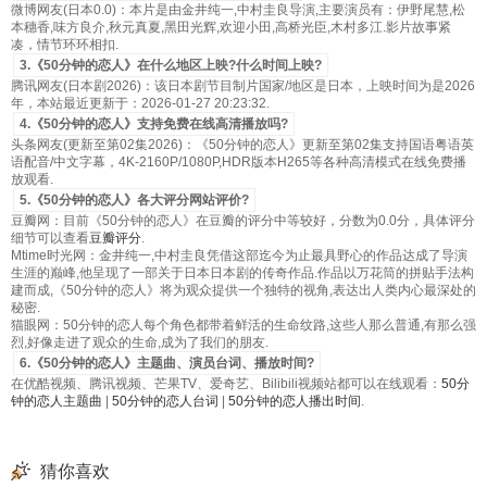
微博网友(日本0.0)：本片是由金井纯一,中村圭良导演,主要演员有：伊野尾慧,松
本穗香,味方良介,秋元真夏,黑田光辉,欢迎小田,高桥光臣,木村多江.影片故事紧
凑，情节环环相扣.
3.《50分钟的恋人》在什么地区上映?什么时间上映?
腾讯网友(日本剧2026)：该日本剧节目制片国家/地区是日本，上映时间为是2026
年，本站最近更新于：2026-01-27 20:23:32.
4.《50分钟的恋人》支持免费在线高清播放吗?
头条网友(更新至第02集2026)：《50分钟的恋人》更新至第02集支持国语粤语英
语配音/中文字幕，4K-2160P/1080P,HDR版本H265等各种高清模式在线免费播
放观看.
5.《50分钟的恋人》各大评分网站评价?
豆瓣网：目前《50分钟的恋人》在豆瓣的评分中等较好，分数为0.0分，具体评分
细节可以查看
豆瓣评分
.
Mtime时光网：金井纯一,中村圭良凭借这部迄今为止最具野心的作品达成了导演
生涯的巅峰,他呈现了一部关于日本日本剧的传奇作品.作品以万花筒的拼贴手法构
建而成,《50分钟的恋人》将为观众提供一个独特的视角,表达出人类内心最深处的
秘密.
猫眼网：50分钟的恋人每个角色都带着鲜活的生命纹路,这些人那么普通,有那么强
烈,好像走进了观众的生命,成为了我们的朋友.
6.《50分钟的恋人》主题曲、演员台词、播放时间?
在优酷视频、腾讯视频、芒果TV、爱奇艺、Bilibili视频站都可以在线观看：
50分
钟的恋人主题曲
|
50分钟的恋人台词
|
50分钟的恋人播出时间
.
猜你喜欢