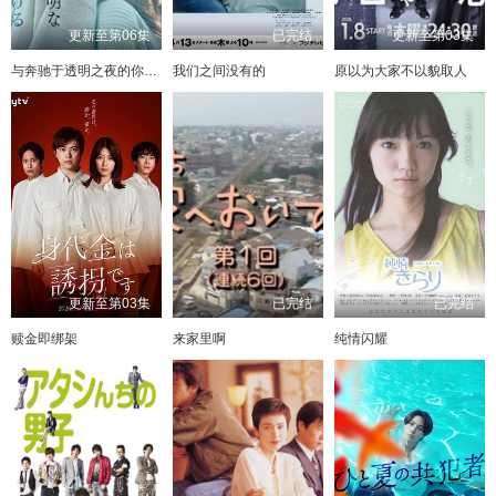
更新至第06集
已完结
更新至第03集
与奔驰于透明之夜的你，谈一场看不见的恋爱。
我们之间没有的
原以为大家不以貌取人
更新至第03集
已完结
已完结
赎金即绑架
来家里啊
纯情闪耀