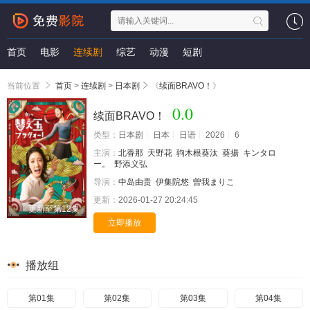
首页
电影
连续剧
综艺
动漫
短剧
当前位置
首页
>
连续剧
>
日本剧
《
续面BRAVO！
》
0.0
续面BRAVO！
类型：
日本剧
日本
日语
2026
6
主演：
北香那
天野花
驹木根葵汰
葵揚
キンタロ
ー。
野添义弘
导演：
中岛由贵
伊集院悠
曽我まりこ
更新：
2026-01-27 20:24:45
更新至第12集
立即播放
播放组
第01集
第02集
第03集
第04集