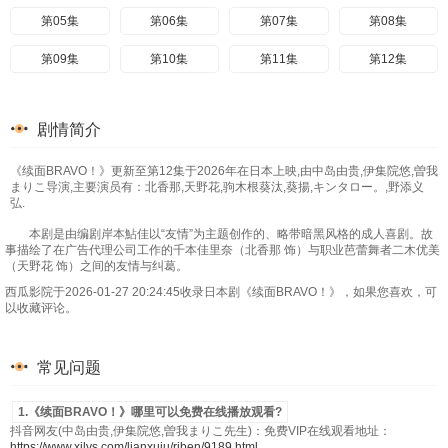
第05集
第06集
第07集
第08集
第09集
第10集
第11集
第12集
剧情简介
《续面BRAVO！》更新至第12集于2026年在日本上映,由中岛由贵,伊集院悠,曽我
まりこ导演,主要演员有：北香那,天野花,驹木根葵汰,葵揚,キンタロー。,野添义
弘.
本剧是由编剧岸本鮎佳以“友情”为主题创作的、略带暗黑风格的成人喜剧。故
事描绘了在广告代理公司工作的千本佳里奈（北香那 饰）与职业芭蕾舞者二木优美
（天野花 饰）之间的友情与纠葛。
西瓜影院于2026-01-27 20:24:45收录日本剧《续面BRAVO！》，如果您喜欢，可
以收藏评论。
常见问题
1.《续面BRAVO！》哪里可以免费在线播放观看?
抖音网友(中岛由贵,伊集院悠,曽我まりこ先生)：免费VIP在线观看地址：
https://www.xilys.com/lianxuju/riben/9189.html