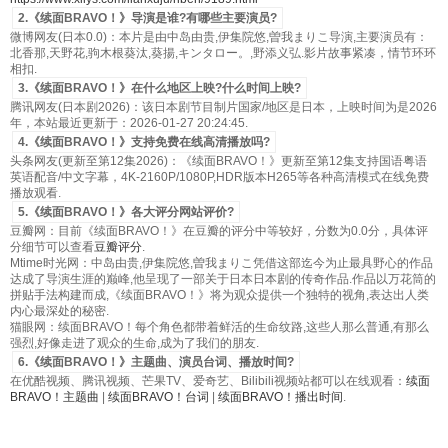
2.《续面BRAVO！》导演是谁?有哪些主要演员?
微博网友(日本0.0)：本片是由中岛由贵,伊集院悠,曽我まりこ导演,主要演员有：
北香那,天野花,驹木根葵汰,葵揚,キンタロー。,野添义弘.影片故事紧凑，情节环环
相扣.
3.《续面BRAVO！》在什么地区上映?什么时间上映?
腾讯网友(日本剧2026)：该日本剧节目制片国家/地区是日本，上映时间为是2026
年，本站最近更新于：2026-01-27 20:24:45.
4.《续面BRAVO！》支持免费在线高清播放吗?
头条网友(更新至第12集2026)：《续面BRAVO！》更新至第12集支持国语粤语
英语配音/中文字幕，4K-2160P/1080P,HDR版本H265等各种高清模式在线免费
播放观看.
5.《续面BRAVO！》各大评分网站评价?
豆瓣网：目前《续面BRAVO！》在豆瓣的评分中等较好，分数为0.0分，具体评
分细节可以查看
豆瓣评分
.
Mtime时光网：中岛由贵,伊集院悠,曽我まりこ凭借这部迄今为止最具野心的作品
达成了导演生涯的巅峰,他呈现了一部关于日本日本剧的传奇作品.作品以万花筒的
拼贴手法构建而成,《续面BRAVO！》将为观众提供一个独特的视角,表达出人类
内心最深处的秘密.
猫眼网：续面BRAVO！每个角色都带着鲜活的生命纹路,这些人那么普通,有那么
强烈,好像走进了观众的生命,成为了我们的朋友.
6.《续面BRAVO！》主题曲、演员台词、播放时间?
在优酷视频、腾讯视频、芒果TV、爱奇艺、Bilibili视频站都可以在线观看：
续面
BRAVO！主题曲
|
续面BRAVO！台词
|
续面BRAVO！播出时间
.