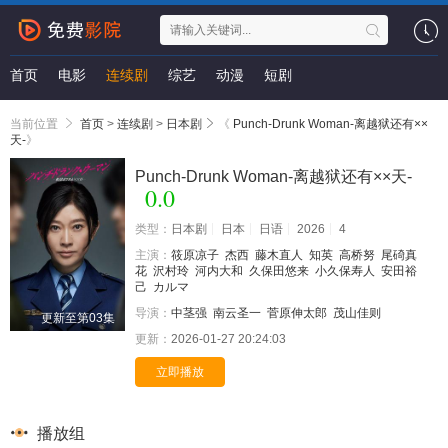
首页
电影
连续剧
综艺
动漫
短剧
当前位置
首页
>
连续剧
>
日本剧
《
Punch-Drunk Woman-离越狱还有××
天-
》
Punch-Drunk Woman-离越狱还有××天-
0.0
类型：
日本剧
日本
日语
2026
4
主演：
筱原凉子
杰西
藤木直人
知英
高桥努
尾碕真
花
沢村玲
河内大和
久保田悠来
小久保寿人
安田裕
己
カルマ
导演：
中茎强
南云圣一
菅原伸太郎
茂山佳则
更新至第03集
更新：
2026-01-27 20:24:03
立即播放
播放组