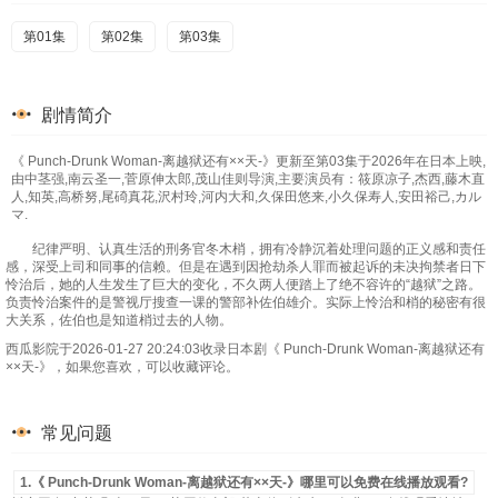
第01集
第02集
第03集
剧情简介
《 Punch-Drunk Woman-离越狱还有××天-》更新至第03集于2026年在日本上映,
由中茎强,南云圣一,菅原伸太郎,茂山佳则导演,主要演员有：筱原凉子,杰西,藤木直
人,知英,高桥努,尾碕真花,沢村玲,河内大和,久保田悠来,小久保寿人,安田裕己,カル
マ.
纪律严明、认真生活的刑务官冬木梢，拥有冷静沉着处理问题的正义感和责任
感，深受上司和同事的信赖。但是在遇到因抢劫杀人罪而被起诉的未决拘禁者日下
怜治后，她的人生发生了巨大的变化，不久两人便踏上了绝不容许的“越狱”之路。
负责怜治案件的是警视厅搜查一课的警部补佐伯雄介。实际上怜治和梢的秘密有很
大关系，佐伯也是知道梢过去的人物。
西瓜影院于2026-01-27 20:24:03收录日本剧《 Punch-Drunk Woman-离越狱还有
××天-》，如果您喜欢，可以收藏评论。
常见问题
1.《 Punch-Drunk Woman-离越狱还有××天-》哪里可以免费在线播放观看?