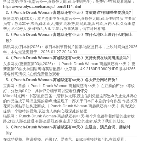
抖音网友(中茎强,南云圣一,菅原伸太郎,茂山佳则先生)：免费VIP在线观看地址：
https://www.xilys.com/lianxuju/riben/9114.html
2.《 Punch-Drunk Woman-离越狱还有××天-》导演是谁?有哪些主要演员?
微博网友(日本0.0)：本片是由中茎强,南云圣一,菅原伸太郎,茂山佳则导演,主要演
员有：筱原凉子,杰西,藤木直人,知英,高桥努,尾碕真花,沢村玲,河内大和,久保田悠
来,小久保寿人,安田裕己,カルマ.影片故事紧凑，情节环环相扣.
3.《 Punch-Drunk Woman-离越狱还有××天-》在什么地区上映?什么时间上
映?
腾讯网友(日本剧2026)：该日本剧节目制片国家/地区是日本，上映时间为是2026
年，本站最近更新于：2026-01-27 20:24:03.
4.《 Punch-Drunk Woman-离越狱还有××天-》支持免费在线高清播放吗?
头条网友(更新至第03集2026)：《 Punch-Drunk Woman-离越狱还有××天-》更
新至第03集支持国语粤语英语配音/中文字幕，4K-2160P/1080P,HDR版本H265
等各种高清模式在线免费播放观看.
5.《 Punch-Drunk Woman-离越狱还有××天-》各大评分网站评价?
豆瓣网：目前《 Punch-Drunk Woman-离越狱还有××天-》在豆瓣的评分中等较
好，分数为0.0分，具体评分细节可以查看
豆瓣评分
.
Mtime时光网：中茎强,南云圣一,菅原伸太郎,茂山佳则凭借这部迄今为止最具野心
的作品达成了导演生涯的巅峰,他呈现了一部关于日本日本剧的传奇作品.作品以万
花筒的拼贴手法构建而成,《 Punch-Drunk Woman-离越狱还有××天-》将为观众
提供一个独特的视角,表达出人类内心最深处的秘密.
猫眼网： Punch-Drunk Woman-离越狱还有××天-每个角色都带着鲜活的生命纹
路,这些人那么普通,有那么强烈,好像走进了观众的生命,成为了我们的朋友.
6.《 Punch-Drunk Woman-离越狱还有××天-》主题曲、演员台词、播放时
间?
在优酷视频、腾讯视频、芒果TV、爱奇艺、Bilibili视频站都可以在线观看：