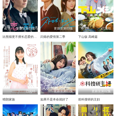
更新至第03集
更新至第03集
已完结
比熊猫更不擅长恋爱的我们
闪烁的爱情第二季
下山饭 高崎篇
已完结
更新至第03集
更新至第02集
晴朗家族
如果不是本命就好了
前科搜研的主妇