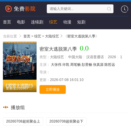
首页
电影
连续剧
综艺
动漫
短剧
当前位置
首页
>
综艺
>
大陆综艺
《
密室大逃脱第八季
》
0.0
密室大逃脱第八季
类型：
大陆综艺
中国大陆
汉语普通话
2026
1
主演：
大张伟 许凯 周笔畅 彭昱畅 张真源 陈哲远
导演：
更新：
2026-07-08 16:01:10
更新至20260708期
立即播放
播放组
20260708超前聚会上
20260708超前聚会下