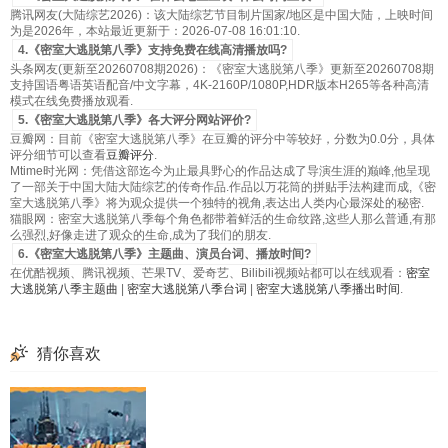
腾讯网友(大陆综艺2026)：该大陆综艺节目制片国家/地区是中国大陆，上映时间
为是2026年，本站最近更新于：2026-07-08 16:01:10.
4.《密室大逃脱第八季》支持免费在线高清播放吗?
头条网友(更新至20260708期2026)：《密室大逃脱第八季》更新至20260708期
支持国语粤语英语配音/中文字幕，4K-2160P/1080P,HDR版本H265等各种高清
模式在线免费播放观看.
5.《密室大逃脱第八季》各大评分网站评价?
豆瓣网：目前《密室大逃脱第八季》在豆瓣的评分中等较好，分数为0.0分，具体
评分细节可以查看
豆瓣评分
.
Mtime时光网：凭借这部迄今为止最具野心的作品达成了导演生涯的巅峰,他呈现
了一部关于中国大陆大陆综艺的传奇作品.作品以万花筒的拼贴手法构建而成,《密
室大逃脱第八季》将为观众提供一个独特的视角,表达出人类内心最深处的秘密.
猫眼网：密室大逃脱第八季每个角色都带着鲜活的生命纹路,这些人那么普通,有那
么强烈,好像走进了观众的生命,成为了我们的朋友.
6.《密室大逃脱第八季》主题曲、演员台词、播放时间?
在优酷视频、腾讯视频、芒果TV、爱奇艺、Bilibili视频站都可以在线观看：
密室
大逃脱第八季主题曲
|
密室大逃脱第八季台词
|
密室大逃脱第八季播出时间
.
猜你喜欢