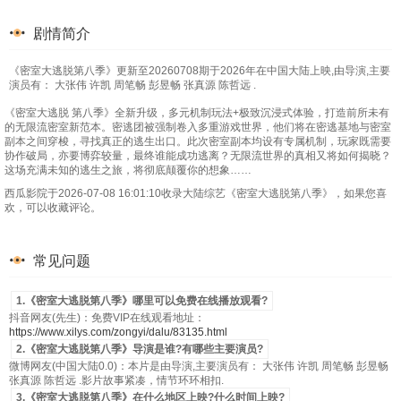
剧情简介
《密室大逃脱第八季》更新至20260708期于2026年在中国大陆上映,由导演,主要
演员有： 大张伟 许凯 周笔畅 彭昱畅 张真源 陈哲远 .
《密室大逃脱 第八季》全新升级，多元机制玩法+极致沉浸式体验，打造前所未有
的无限流密室新范本。密逃团被强制卷入多重游戏世界，他们将在密逃基地与密室
副本之间穿梭，寻找真正的逃生出口。此次密室副本均设有专属机制，玩家既需要
协作破局，亦要博弈较量，最终谁能成功逃离？无限流世界的真相又将如何揭晓？
这场充满未知的逃生之旅，将彻底颠覆你的想象……
西瓜影院于2026-07-08 16:01:10收录大陆综艺《密室大逃脱第八季》，如果您喜
欢，可以收藏评论。
常见问题
1.《密室大逃脱第八季》哪里可以免费在线播放观看?
抖音网友(先生)：免费VIP在线观看地址：
https://www.xilys.com/zongyi/dalu/83135.html
2.《密室大逃脱第八季》导演是谁?有哪些主要演员?
微博网友(中国大陆0.0)：本片是由导演,主要演员有： 大张伟 许凯 周笔畅 彭昱畅
张真源 陈哲远 .影片故事紧凑，情节环环相扣.
3.《密室大逃脱第八季》在什么地区上映?什么时间上映?