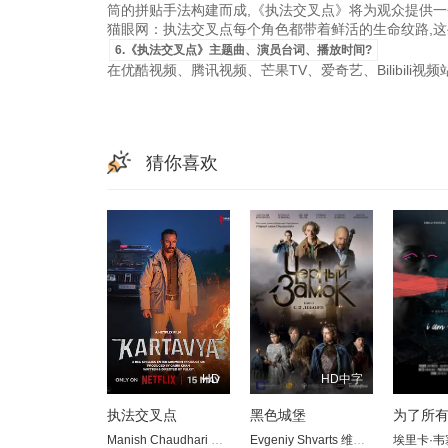
筒的拼贴手法构建而成,《执法交叉点》将为观众提供一
猫眼网：执法交叉点每个角色都带着鲜活的生命纹路,这
6.《执法交叉点》主题曲、演员台词、播放时间?
在优酷视频、腾讯视频、芒果TV、爱奇艺、Bilibili
猜你喜欢
HD
HD中字
执法交叉点
黑色城堡
为了所
Manish Chaudhari
拉塞卡·杜加尔
Evgeniy Shvarts
Saurabh Dwivedi
维罗妮卡·乌斯蒂莫娃
萨基尔·侯
埃里卡·韦