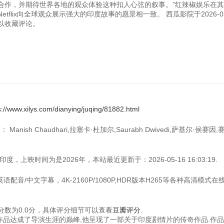
合作，并期待世界各地的观众体验这种扣人心弦的叙事。”红辣椒娱乐在
lix向全球观众展示强大的印度故事的愿景相一致。 西瓜影院于2026-05
可以收藏评论。
s://www.xilys.com/dianying/juqing/81882.html
sh Chaudhari,拉塞卡·杜加尔,Saurabh Dwivedi,萨基尔·侯赛因,
上映时间为是2026年，本站最近更新于：2026-05-16 16:03:19.
配音/中文字幕，4K-2160P/1080P,HDR版本H265等各种高清模式在
数为0.0分，具体评分细节可以查看
豆瓣评分
.
的作品达成了导演生涯的巅峰,他呈现了一部关于印度剧情片的传奇作品.作