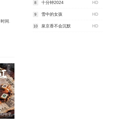
十分钟2024
HD
8
雪中的女孩
HD
9
出时间
.
泉京香不会沉默
HD
10
HD中字
格诺
姗
张熙然
Brendon Daniels
施名帅
黄健玮
J.P. du Plessis
陈志朋
叶浏
谷洋
Lizz Meiring
张林
Rafiq Jajbhay
Masasa Mbangeni