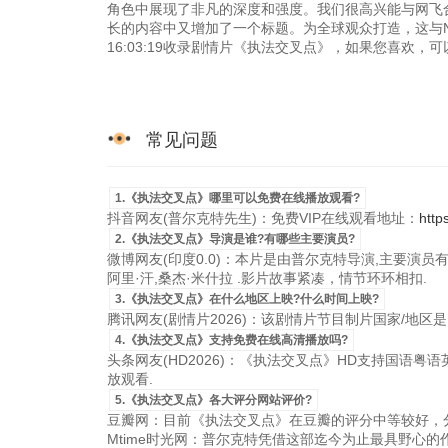
角色中展现了非凡的深度和强度。我们很高兴能与网飞
长的内容中又增加了一个标题。为全球观众打造，这与Netf
16:03:19收录剧情片《执法交叉点》，如果您喜欢，
常见问题
1.《执法交叉点》哪里可以免费在线播放观看?
抖音网友(普尔克特先生)：免费VIP在线观看地址：
http
2.《执法交叉点》导演是谁?有哪些主要演员?
微博网友(印度0.0)：本片是由普尔克特导演,主要演员有： Mani
阿里·汗,桑杰·米什拉 .影片故事紧凑，情节环环相扣.
3.《执法交叉点》在什么地区上映?什么时间上映?
腾讯网友(剧情片2026)：该剧情片节目制片国家/地区是印度，
4.《执法交叉点》支持免费在线高清播放吗?
头条网友(HD2026)：《执法交叉点》HD支持国语粤语英语
放观看.
5.《执法交叉点》各大评分网站评价?
豆瓣网：目前《执法交叉点》在豆瓣的评分中等较好，分
Mtime时光网：普尔克特凭借这部迄今为止最具野心