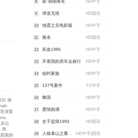
新·胡闹将军
HD中字
8
弹道无痕
HD国语
9
地震之后电影版
HD中字
10
册杀
HD国语
11
坏血1986
HD中字
12
开着我的房车去旅行
HD中字
13
临时家族
HD中字
14
137号案件
TC中字
15
舞国
HD中字
16
基尔·侯
hah
爱情跑调
HD中字
17
是导演普
hra、
女子监狱1993
HD国语
18
椒娱乐公
，而
人猿泰山之重返家园
HD中字|国语
19
德层面的