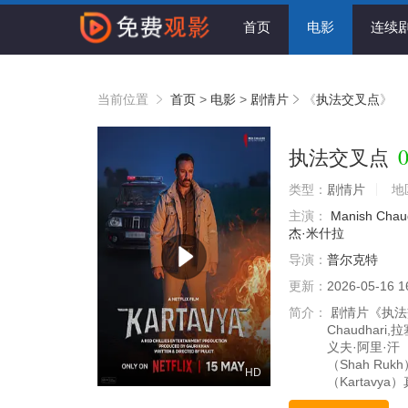
首页
电影
连续
当前位置
首页
>
电影
>
剧情片
《
执法交叉点
》
0
执法交叉点
类型：
剧情片
地
主演：
Manish Chau
杰·米什拉
导演：
普尔克特
更新：
2026-05-16 1
简介：
剧情片《执法交
Chaudhari
义夫·阿里·汗（
（Shah Ruk
HD
（Kartavy