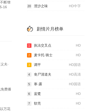
其不断增
澄沙之味
HD中字
20
-16
剧情片月榜单
执法交叉点
HD
1
麦卡托·骑士
HD
2
赛义夫·
调平
HD国语
3
丧尸清道夫
HD高清
4
寒·露
HD国语
5
线免费播
蓝鹭
HD
6
软壳
HD
7
品以万花