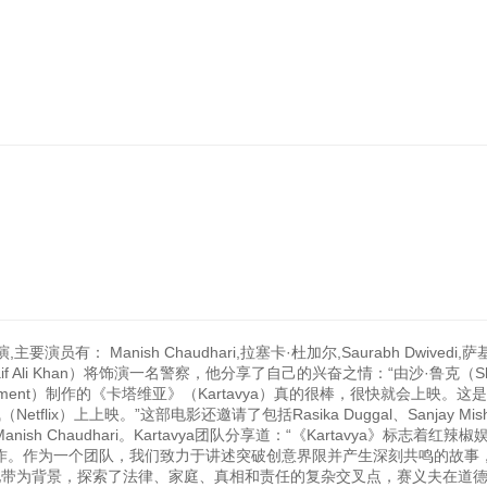
有： Manish Chaudhari,拉塞卡·杜加尔,Saurabh Dwivedi,萨
aif Ali Khan）将饰演一名警察，他分享了自己的兴奋之情：“由沙·鲁克（S
ertainment）制作的《卡塔维亚》（Kartavya）真的很棒，很快就会上映。这
lix）上上映。”这部电影还邀请了包括Rasika Duggal、Sanjay Mis
和Manish Chaudhari。Kartavya团队分享道：“《Kartavya》标志着红辣
第二次合作。作为一个团队，我们致力于讲述突破创意界限并产生深刻共鸣的故事
中心地带为背景，探索了法律、家庭、真相和责任的复杂交叉点，赛义夫在道