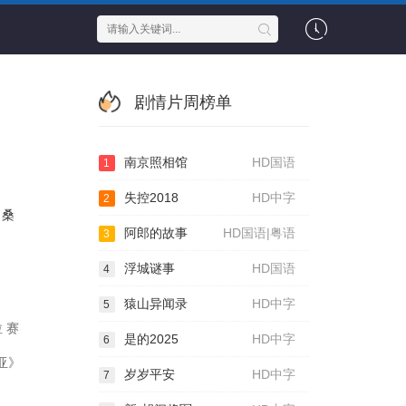
剧情片周榜单
南京照相馆
HD国语
1
失控2018
HD中字
2
桑
阿郎的故事
HD国语|粤语
3
浮城谜事
HD国语
4
猿山异闻录
HD中字
5
拉 赛
是的2025
HD中字
6
维亚》
岁岁平安
HD中字
7