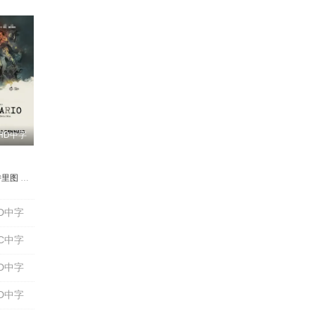
HD中字
特里图
a Adelay
因·福勒
尼·普拉特
朱莉娅·米切利尼
塔利亚·巴尔萨姆
朱迪·阮
本杰明·泰思
Oscar Rockwell
安德烈·阿坎杰利
Shonica Gooden
凯文·尼龙
麦克斯·詹金斯
Pierluigi Gigante
Lazarus Simmons
拉提法·赫尔德
爱德华多·佩谢
Sally Stewart
克劳迪奥·
托尼·托尔
D中字
C中字
D中字
D中字