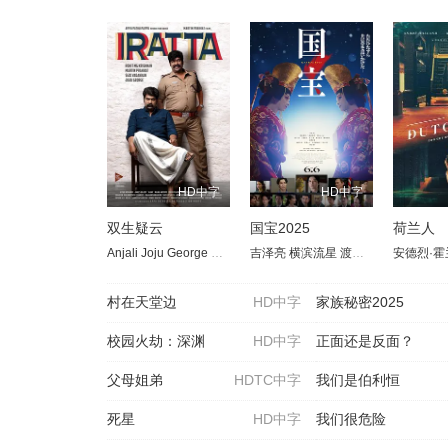
HD中字
HD中字
双生疑云
国宝2025
荷兰人
Anjali
Joju George
Srindaa
吉泽亮
横滨流星
渡边谦
高畑充希
安德烈·霍
寺
村在天堂边
HD中字
家族秘密2025
校园火劫：深渊
HD中字
正面还是反面？
父母姐弟
HDTC中字
我们是伯利恒
死星
HD中字
我们很危险