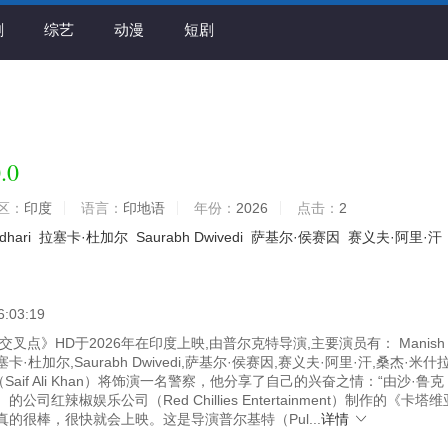
剧
综艺
动漫
短剧
.0
区：
印度
语言：
印地语
年份：
2026
点击：
2
dhari
拉塞卡·杜加尔
Saurabh Dwivedi
萨基尔·侯赛因
赛义夫·阿里·汗
6:03:19
叉点》HD于2026年在印度上映,由普尔克特导演,主要演员有： Manish
,拉塞卡·杜加尔,Saurabh Dwivedi,萨基尔·侯赛因,赛义夫·阿里·汗,桑杰·米什
Saif Ali Khan）将饰演一名警察，他分享了自己的兴奋之情：“由沙·鲁克
h）的公司红辣椒娱乐公司（Red Chillies Entertainment）制作的《卡塔
a）真的很棒，很快就会上映。这是导演普尔基特（Pul...
详情