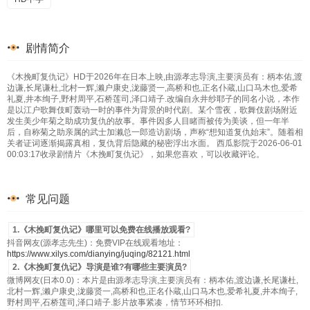
剧情简介
《木挽町复仇记》HD于2026年在日本上映,由源孝志导演,主要演员有：柄本佑,渡
边谦,长尾谦杜,北村一辉,濑户康史,泷藤贤一,高桥和也,正名仆蔵,山口马木也,爱希
礼夏,井本绚子,野村周平,石桥莲司,泽口靖子.改编自永井纱耶子的同名小说，本作
是以江户歌舞伎町轰动一时的事件为背景的时代剧。某个雪夜，歌舞伎剧场附近
发生美少年菊之助成功复仇的故事。事件因多人目睹而被传为美谈，但一年半
后，自称菊之助亲属的武士加濑总一郎造访剧场，声称“想知道复仇始末”。随着相
关者证词逐渐揭露真相，复仇背后隐藏的秘密浮出水面。 西瓜影院于2026-06-01
00:03:17收录剧情片《木挽町复仇记》，如果您喜欢，可以收藏评论。
常见问题
1.《木挽町复仇记》哪里可以免费在线播放观看?
抖音网友(源孝志先生)：免费VIP在线观看地址：
https://www.xilys.com/dianying/juqing/82121.html
2.《木挽町复仇记》导演是谁?有哪些主要演员?
微博网友(日本0.0)：本片是由源孝志导演,主要演员有：柄本佑,渡边谦,长尾谦杜,
北村一辉,濑户康史,泷藤贤一,高桥和也,正名仆蔵,山口马木也,爱希礼夏,井本绚子,
野村周平,石桥莲司,泽口靖子.影片故事紧凑，情节环环相扣.