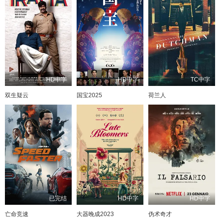
HD中字
HD中字
TC中字
双生疑云
国宝2025
荷兰人
已完结
HD中字
HD中字
亡命竞速
大器晚成2023
伪术奇才