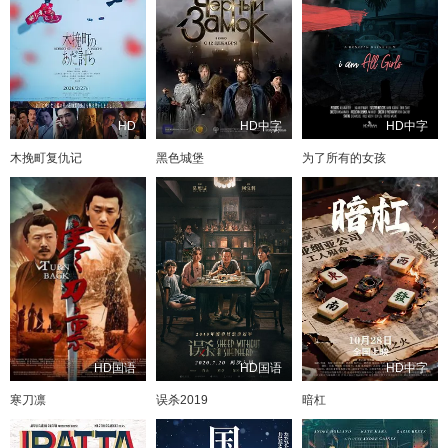
HD
HD中字
HD中字
木挽町复仇记
黑色城堡
为了所有的女孩
HD国语
HD国语
HD中字
寒刀凛
误杀2019
暗杠