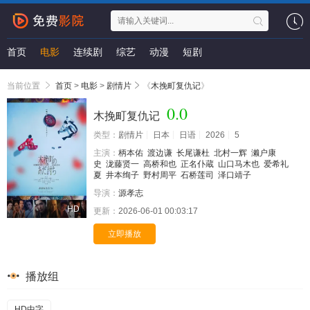
首页
电影
连续剧
综艺
动漫
短剧
当前位置
首页
>
电影
>
剧情片
《
木挽町复仇记
》
0.0
木挽町复仇记
类型：
剧情片
日本
日语
2026
5
主演：
柄本佑
渡边谦
长尾谦杜
北村一辉
濑户康
史
泷藤贤一
高桥和也
正名仆蔵
山口马木也
爱希礼
夏
井本绚子
野村周平
石桥莲司
泽口靖子
导演：
源孝志
HD
更新：
2026-06-01 00:03:17
立即播放
播放组
HD中字