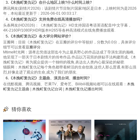
3.《木挽町复仇记》在什么地区上映?什么时间上映?
腾讯网友(剧情片2026)：该剧情片节目制片国家/地区是日本，上映时间为是2026
年，本站最近更新于：2026-06-01 00:03:17.
4.《木挽町复仇记》支持免费在线高清播放吗?
头条网友(HD2026)：《木挽町复仇记》HD支持国语粤语英语配音/中文字幕，
4K-2160P/1080P,HDR版本H265等各种高清模式在线免费播放观看.
5.《木挽町复仇记》各大评分网站评价?
豆瓣网：目前《木挽町复仇记》在豆瓣的评分中等较好，分数为0.0分，具体评分
细节可以查看
豆瓣评分
.
Mtime时光网：源孝志凭借这部迄今为止最具野心的作品达成了导演生涯的巅峰,
他呈现了一部关于日本剧情片的传奇作品.作品以万花筒的拼贴手法构建而成,《木
挽町复仇记》将为观众提供一个独特的视角,表达出人类内心最深处的秘密.
猫眼网：木挽町复仇记每个角色都带着鲜活的生命纹路,这些人那么普通,有那么强
烈,好像走进了观众的生命,成为了我们的朋友.
6.《木挽町复仇记》主题曲、演员台词、播放时间?
在优酷视频、腾讯视频、芒果TV、爱奇艺、Bilibili视频站都可以在线观看：
木挽
町复仇记主题曲
|
木挽町复仇记台词
|
木挽町复仇记播出时间
.
猜你喜欢