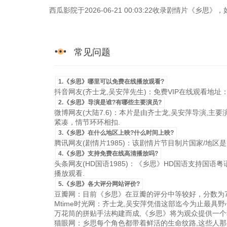
西瓜影院于2026-06-21 00:03:22收录剧情片《乡
常见问题
1.《乡思》哪里可以免费在线播放观看?
抖音网友(齐士龙,吴安萍先生)：免费VIP在线观看地址
2.《乡思》导演是谁?有哪些主要演员?
微博网友(大陆7.6)：本片是由齐士龙,吴安萍导演,主要演
紧凑，情节环环相扣.
3.《乡思》在什么地区上映?什么时间上映?
腾讯网友(剧情片1985)：该剧情片节目制片国家/地区是大陆，
4.《乡思》支持免费在线高清播放吗?
头条网友(HD国语1985)：《乡思》HD国语支持国语粤语英
播放观看.
5.《乡思》各大评分网站评价?
豆瓣网：目前《乡思》在豆瓣的评分中等较好，分数为7
Mtime时光网：齐士龙,吴安萍凭借这部迄今为止最具
万花筒的拼贴手法构建而成,《乡思》将为观众提供一个
猫眼网：乡思每个角色都带着鲜活的生命纹路,这些人那么