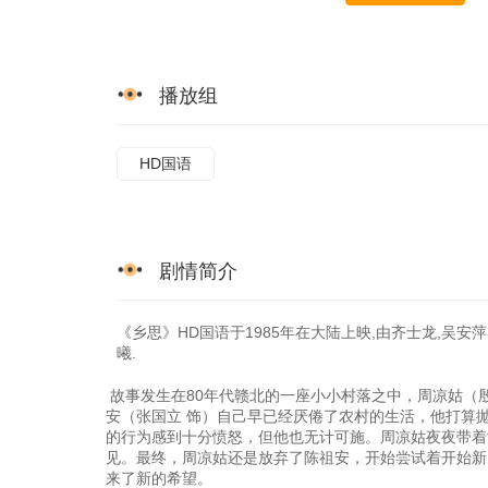
播放组
HD国语
剧情简介
《乡思》HD国语于1985年在大陆上映,由齐士龙,吴安萍
曦.
故事发生在80年代赣北的一座小小村落之中，周凉姑（
安（张国立 饰）自己早已经厌倦了农村的生活，他打算
的行为感到十分愤怒，但他也无计可施。周凉姑夜夜带着
见。最终，周凉姑还是放弃了陈祖安，开始尝试着开始新
来了新的希望。