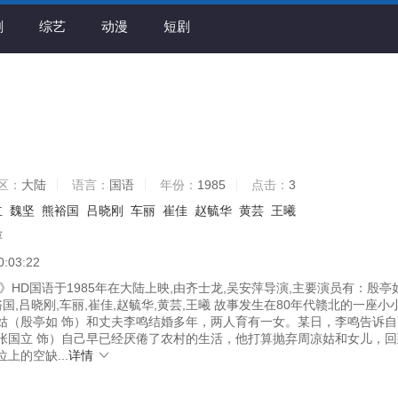
剧
综艺
动漫
短剧
区：
大陆
语言：
国语
年份：
1985
点击：
3
立
魏坚
熊裕国
吕晓刚
车丽
崔佳
赵毓华
黄芸
王曦
萍
0:03:22
HD国语于1985年在大陆上映,由齐士龙,吴安萍导演,主要演员有：殷亭
裕国,吕晓刚,车丽,崔佳,赵毓华,黄芸,王曦 故事发生在80年代赣北的一座小
姑（殷亭如 饰）和丈夫李鸣结婚多年，两人育有一女。某日，李鸣告诉自
张国立 饰）自己早已经厌倦了农村的生活，他打算抛弃周凉姑和女儿，回
上的空缺...
详情