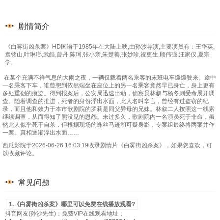
剧情简介
《白雾街凶杀案》HD国语于1985年在大陆上映,由孙沙导演,主要演员有：王华英,
袁铭山,叶琳瑯,武皓,曾丹,陈珂,张小亲,朱楚善,张妙珍,祝更生,顾伟强,汪家仪,夏宗
学.
在某个充满不祥气息的大雨之夜，一辆仅载着两名乘客的末班电车缓缓驶来。途中
一名乘客下车，谁曾想到依然端坐在座位上的另一名乘客竟然早已身亡，身上更有
多处重创的痕迹。得到报案后，公安局迅速出动，侦察员林叙与杨冬则受命展开调
查。随着调查的推进，死者的身份浮出水面，此人名叫辛言，曾经有过盗窃的纪
录，而且他和效力于本市歌剧院的罗莉是同父异母的兄妹。林叙二人按照这一线索
继续调查，从而得知了熊没见的恩怨。未过多久，歌剧院内一名演员死于非命，虽
然此人似乎死于自杀，但根据现场的蛛丝马迹和可疑身影，专案组最终将两案并作
一案。真相逐渐浮出水面……
西瓜影院于2026-06-26 16:03:19收录剧情片《白雾街凶杀案》，如果您喜欢，可
以收藏评论。
常见问题
1.《白雾街凶杀案》哪里可以免费在线播放观看?
抖音网友(孙沙先生)：免费VIP在线观看地址：