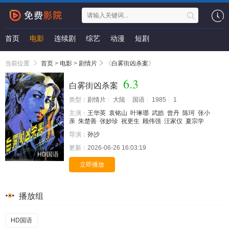
首页
电影
连续剧
综艺
动漫
短剧
当前位置
首页
>
电影
>
剧情片
《
白雾街凶杀案
》
6.3
白雾街凶杀案
类型：
剧情片
大陆
国语
1985
1
主演：
王华英
袁铭山
叶琳瑯
武皓
曾丹
陈珂
张小
亲
朱楚善
张妙珍
祝更生
顾伟强
汪家仪
夏宗学
导演：
孙沙
更新：
2026-06-26 16:03:19
HD国语
立即播放
播放组
HD国语