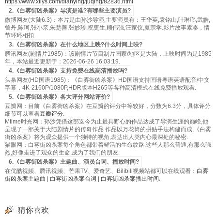
https://www.xilys.com/dianying/juqing/82836.html
2.《白雾街凶杀案》导演是谁?有哪些主要演员?
微博网友(大陆6.3)：本片是由孙沙导演,主要演员有：王华英,袁铭山,叶琳瑯,武皓,
曾丹,陈珂,张小亲,朱楚善,张妙珍,祝更生,顾伟强,汪家仪,夏宗学.影片故事紧凑，情
节环环相扣.
3.《白雾街凶杀案》在什么地区上映?什么时间上映?
腾讯网友(剧情片1985)：该剧情片节目制片国家/地区是大陆，上映时间为是1985
年，本站最近更新于：2026-06-26 16:03:19.
4.《白雾街凶杀案》支持免费在线高清播放吗?
头条网友(HD国语1985)：《白雾街凶杀案》HD国语支持国语粤语英语配音/中文
字幕，4K-2160P/1080P,HDR版本H265等各种高清模式在线免费播放观看.
5.《白雾街凶杀案》各大评分网站评价?
豆瓣网：目前《白雾街凶杀案》在豆瓣的评分中等较好，分数为6.3分，具体评分
细节可以查看
豆瓣评分
.
Mtime时光网：孙沙凭借这部迄今为止最具野心的作品达成了导演生涯的巅峰,他
呈现了一部关于大陆剧情片的传奇作品.作品以万花筒的拼贴手法构建而成,《白雾
街凶杀案》将为观众提供一个独特的视角,表达出人类内心最深处的秘密.
猫眼网：白雾街凶杀案每个角色都带着鲜活的生命纹路,这些人那么普通,有那么强
烈,好像走进了观众的生命,成为了我们的朋友.
6.《白雾街凶杀案》主题曲、演员台词、播放时间?
在优酷视频、腾讯视频、芒果TV、爱奇艺、Bilibili视频站都可以在线观看：
白雾
街凶杀案主题曲
|
白雾街凶杀案台词
|
白雾街凶杀案播出时间
.
猜你喜欢