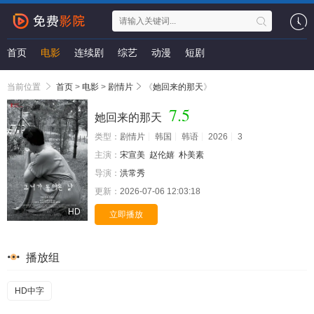
首页
电影
连续剧
综艺
动漫
短剧
当前位置
首页
>
电影
>
剧情片
《
她回来的那天
》
7.5
她回来的那天
类型：
剧情片
韩国
韩语
2026
3
主演：
宋宣美
赵伦嬉
朴美素
导演：
洪常秀
更新：
2026-07-06 12:03:18
HD
立即播放
播放组
HD中字