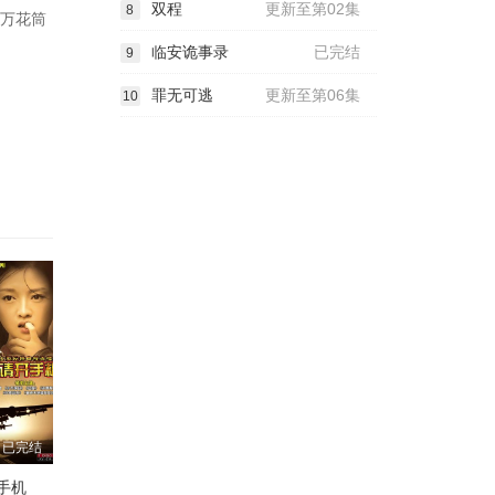
双程
更新至第02集
8
以万花筒
临安诡事录
已完结
9
罪无可逃
更新至第06集
10
已完结
手机