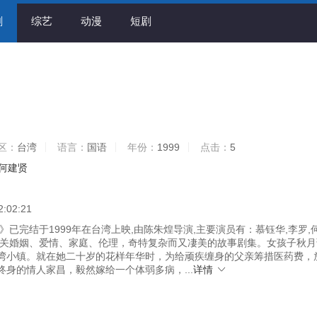
剧
综艺
动漫
短剧
区：
台湾
语言：
国语
年份：
1999
点击：
5
何建贤
2:02:21
已完结于1999年在台湾上映,由陈朱煌导演,主要演员有：慕钰华,李罗,
有关婚姻、爱情、家庭、伦理，奇特复杂而又凄美的故事剧集。女孩子秋月
湾小镇。就在她二十岁的花样年华时，为给顽疾缠身的父亲筹措医药费，
终身的情人家昌，毅然嫁给一个体弱多病，...
详情