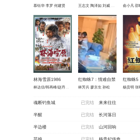
慕钰华
李罗
何建贤
王志文
陶泽如
刘威
张晓林
俞小凡
田海蓉
邵
吕
已完结
已完结
林海雪原1986
红蜘蛛7：情难自禁
红蜘蛛5
林达信/韩再峰/赵丹红/张继波/白玉娟
林芳兵
廖京生
孙松
杨贡明
张
魂断钓鱼城
已完结
来来往往
半醒
已完结
长河落日
半边楼
已完结
山河回响
芸娘
已完结
杨贵妃传奇