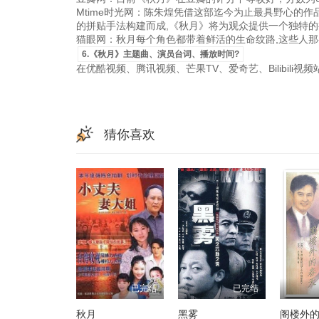
Mtime时光网：陈朱煌凭借这部迄今为止最具野心的
的拼贴手法构建而成,《秋月》将为观众提供一个独特的
猫眼网：秋月每个角色都带着鲜活的生命纹路,这些人那么
6.《秋月》主题曲、演员台词、播放时间?
在优酷视频、腾讯视频、芒果TV、爱奇艺、Bilibili
猜你喜欢
已完结
已完结
秋月
黑雾
阁楼外