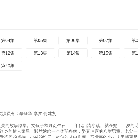
第04集
第05集
第06集
第07集
第
第12集
第13集
第14集
第15集
第
第20集
要演员有：慕钰华,李罗,何建贤.
凄美的故事剧集。女孩子秋月诞生在二十年代台湾小镇。就在她二十岁的
终身的情人家昌，毅然嫁给一个体弱多病，娶妻冲喜的八岁男童。老父一
受婆婆的虐待，小姑的妒忌，叔伯的从中作梗，不懂事的小丈夫天赐更是