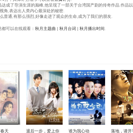
作品达成了导演生涯的巅峰,他呈现了一部关于台湾国产剧的传奇作品.作品
视角,表达出人类内心最深处的秘密.
普通,有那么强烈,好像走进了观众的生命,成为了我们的朋友.
视频站都可以在线观看：
秋月主题曲
|
秋月台词
|
秋月播出时间
.
已完结
已完结
已完结
的春天
退后一步，爱上你
谁为我心动
落地，请开