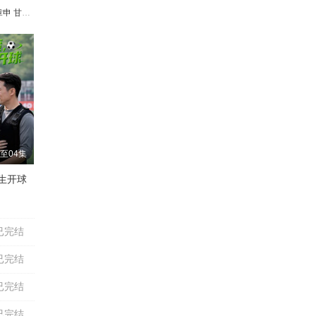
章申
洪融
甘婷婷
宋世英
周浩东
王伟光
白雪云
张名煜
海清
赵少康
尹燕彬
马兰
王博谷
靳玉波
至04集
生开球
鲍大志
吴晓君
李春明
颜冠英
高英培
李金斗
孟凡贵
已完结
已完结
已完结
已完结