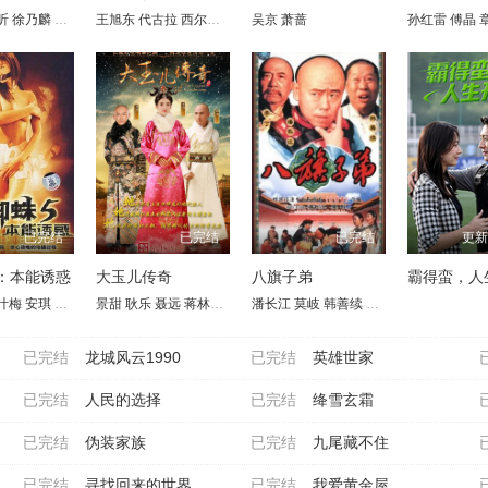
昕
凉
徐乃麟
孔维
赵雅莉
潘仪君
雷明
娄培华
翟乃社
刘世范
吕启凤
林栋甫
王旭东 代古拉 西尔扎提 陈静 矫昊 陈樱丹 廖梦妍 瑾颜
于东江
吴京
萧蔷
孙岚
沈蓉
唐唐
钱志
王余昌
孙红雷
张黎明
傅晶
已完结
已完结
已完结
更新
：本能诱惑
大玉儿传奇
八旗子弟
霸得蛮，人
叶梅
安琪
吴先明
景甜
王天妮
耿乐
李亚天
聂远
蒋林静
惠英红
潘长江
于荣光
莫岐
万沛鑫
韩善续
李丁
龚幼春
李蕴杰
已完结
龙城风云1990
已完结
英雄世家
已完结
人民的选择
已完结
绛雪玄霜
已完结
伪装家族
已完结
九尾藏不住
已完结
寻找回来的世界
已完结
我爱黄金屋