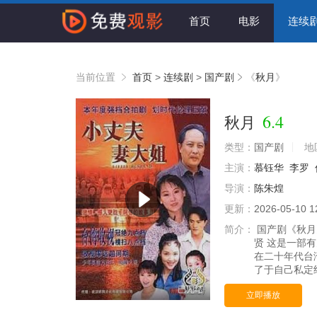
首页
电影
连续
当前位置
首页
>
连续剧
>
国产剧
《
秋月
》
6.4
秋月
类型：
国产剧
地
主演：
慕钰华
李罗
导演：
陈朱煌
更新：
2026-05-10 1
简介：
国产剧《秋月》
贤 这是一部
在二十年代台
了于自己私定
已完结
立即播放