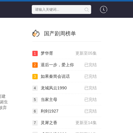
国产剧周榜单
梦华胥
更新至05集
1
退后一步，爱上你
已完结
2
如果秦简会说话
已完结
3
龙城风云1990
已完结
4
何建
当家主母
已完结
5
诞生
放弃
利剑1927
已完结
6
灵犀之香
更新至14集
7