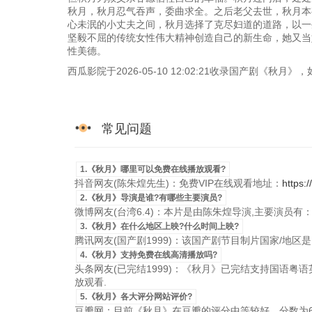
秋月，秋月忍气吞声，委曲求全。之后老父去世，秋月本
心未泯的小丈夫之间，秋月选择了克尽妇道的道路，以一
坚毅不屈的传统女性伟大精神创造自己的新生命，她又当
性美德。
西瓜影院于2026-05-10 12:02:21收录国产剧《秋
常见问题
1.《秋月》哪里可以免费在线播放观看?
抖音网友(陈朱煌先生)：免费VIP在线观看地址：
https:
2.《秋月》导演是谁?有哪些主要演员?
微博网友(台湾6.4)：本片是由陈朱煌导演,主要演员有
3.《秋月》在什么地区上映?什么时间上映?
腾讯网友(国产剧1999)：该国产剧节目制片国家/地区是台湾，
4.《秋月》支持免费在线高清播放吗?
头条网友(已完结1999)：《秋月》已完结支持国语粤语英语
放观看.
5.《秋月》各大评分网站评价?
豆瓣网：目前《秋月》在豆瓣的评分中等较好，分数为6