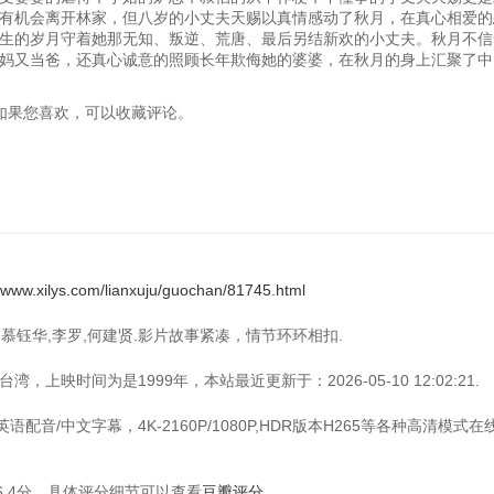
有机会离开林家，但八岁的小丈夫天赐以真情感动了秋月，在真心相爱的
生的岁月守着她那无知、叛逆、荒唐、最后另结新欢的小丈夫。秋月不信
妈又当爸，还真心诚意的照顾长年欺侮她的婆婆，在秋月的身上汇聚了中
月》，如果您喜欢，可以收藏评论。
//www.xilys.com/lianxuju/guochan/81745.html
：慕钰华,李罗,何建贤.影片故事紧凑，情节环环相扣.
上映时间为是1999年，本站最近更新于：2026-05-10 12:02:21.
配音/中文字幕，4K-2160P/1080P,HDR版本H265等各种高清模式
.4分，具体评分细节可以查看
豆瓣评分
.