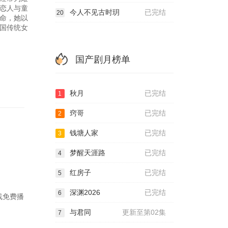
恋人与童
今人不见古时玥
已完结
20
命，她以
国传统女
国产剧月榜单
秋月
已完结
1
窍哥
已完结
2
钱塘人家
已完结
3
梦醒天涯路
已完结
4
红房子
已完结
5
深渊2026
已完结
6
在线免费播
与君同
更新至第02集
7