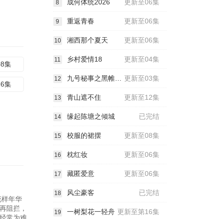
成何体统2026
更新至06集
8
重返青春
更新至06集
9
湘西那个夏天
更新至06集
10
乡村爱情18
更新至04集
11
08集
九号秘事之黑帷背后
更新至03集
12
16集
青山遮不住
更新至12集
13
缘起陈塘之倾城
已完结
14
校服的裙摆
更新至08集
15
枕红妆
更新至06集
16
藏匿爱意
更新至06集
17
风尘豪客
已完结
18
花样年华
再阻拦，
一树梨花一轻舟
更新至第16集
19
经常为难