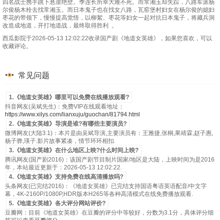
四名战士携手跳下悬崖绝壁。季连长所幸大难不死。而常湘玉却失踪，八路军派杨
尔俊杨木栓去找常湘玉。而日本鬼子也在找女八路，瓦窑堡村妇女在杨尔俊的媳妇
枣花的带领下，慢慢提高觉悟，以柳絮、枣花等妇女一起对抗日本鬼子，将藏兵洞
改造成地道，开打地道战，最终取得胜利 。
西瓜影院于2026-05-13 12:02:22收录国产剧《地道女英雄》，如果您喜欢，可以
收藏评论。
常见问题
1.《地道女英雄》哪里可以免费在线播放观看?
抖音网友(吴斌先生)：免费VIP在线观看地址：
https://www.xilys.com/lianxuju/guochan/81794.html
2.《地道女英雄》导演是谁?有哪些主要演员?
微博网友(大陆3.1)：本片是由吴斌导演,主要演员有：王雅捷,张桐,果靖霖,赵子惠,
杨子骅,瑛子.影片故事紧凑，情节环环相扣.
3.《地道女英雄》在什么地区上映?什么时间上映?
腾讯网友(国产剧2016)：该国产剧节目制片国家/地区是大陆，上映时间为是2016
年，本站最近更新于：2026-05-13 12:02:22.
4.《地道女英雄》支持免费在线高清播放吗?
头条网友(已完结2016)：《地道女英雄》已完结支持国语粤语英语配音/中文字
幕，4K-2160P/1080P,HDR版本H265等各种高清模式在线免费播放观看.
5.《地道女英雄》各大评分网站评价?
豆瓣网：目前《地道女英雄》在豆瓣的评分中等较好，分数为3.1分，具体评分细