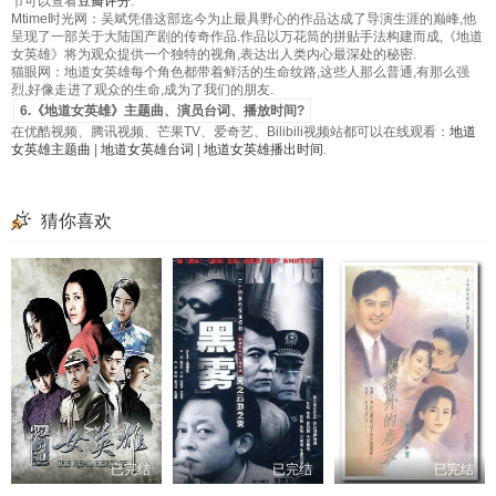
节可以查看
豆瓣评分
.
Mtime时光网：吴斌凭借这部迄今为止最具野心的作品达成了导演生涯的巅峰,他
呈现了一部关于大陆国产剧的传奇作品.作品以万花筒的拼贴手法构建而成,《地道
女英雄》将为观众提供一个独特的视角,表达出人类内心最深处的秘密.
猫眼网：地道女英雄每个角色都带着鲜活的生命纹路,这些人那么普通,有那么强
烈,好像走进了观众的生命,成为了我们的朋友.
6.《地道女英雄》主题曲、演员台词、播放时间?
在优酷视频、腾讯视频、芒果TV、爱奇艺、Bilibili视频站都可以在线观看：
地道
女英雄主题曲
|
地道女英雄台词
|
地道女英雄播出时间
.
猜你喜欢
已完结
已完结
已完结