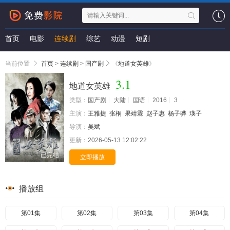
首页
电影
连续剧
综艺
动漫
短剧
当前位置
首页
>
连续剧
>
国产剧
《
地道女英雄
》
3.1
地道女英雄
类型：
国产剧
大陆
国语
2016
3
主演：
王雅捷
张桐
果靖霖
赵子惠
杨子骅
瑛子
导演：
吴斌
更新：
2026-05-13 12:02:22
已完结
立即播放
播放组
第01集
第02集
第03集
第04集