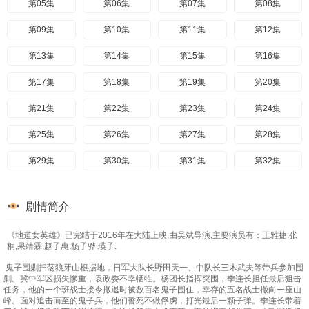
第05集
第06集
第07集
第08集
第09集
第10集
第11集
第12集
第13集
第14集
第15集
第16集
第17集
第18集
第19集
第20集
第21集
第22集
第23集
第24集
第25集
第26集
第27集
第28集
第29集
第30集
第31集
第32集
第33集
第34集
第35集
第36集
剧情简介
第37集
第38集
第39集
第40集
《地道女英雄》已完结于2016年在大陆上映,由吴斌导演,主要演员有：王雅捷,张
桐,果靖霖,赵子惠,杨子骅,瑛子.
鬼子围剿扫荡狼牙山根据地，日军大队长野田天一、中队长三木武夫等带兵参加围
剿。冀中军区损失惨重，袁政委不幸牺牲。杨团长指挥突围，季连长担任最后狙击
任务，他的一个班战士接令撤退时被数百名鬼子围住，幸存的五名战士撤向一座山
峰。面对追击而至的鬼子兵，他们誓死不做俘虏，打光最后一颗子弹。季连长带着