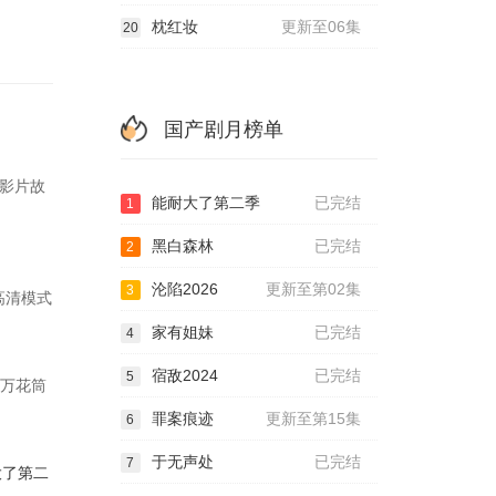
枕红妆
更新至06集
20
国产剧月榜单
.影片故
能耐大了第二季
已完结
1
黑白森林
已完结
2
沦陷2026
更新至第02集
3
种高清模式
家有姐妹
已完结
4
宿敌2024
已完结
5
以万花筒
罪案痕迹
更新至第15集
6
.
于无声处
已完结
7
大了第二