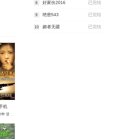
好家伙2016
已完结
8
绝密543
已完结
9
媚者无疆
已完结
10
已完结
手机
章申
洪融
甘婷婷
宋世英
周浩东
王伟光
白雪云
张名煜
海清
赵少康
尹燕彬
马兰
王博谷
靳玉波