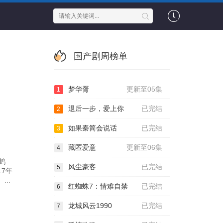
国产剧周榜单
梦华胥
更新至05集
1
退后一步，爱上你
已完结
2
如果秦简会说话
已完结
3
藏匿爱意
更新至06集
4
鹤
风尘豪客
已完结
5
17年
..
红蜘蛛7：情难自禁
已完结
6
龙城风云1990
已完结
7