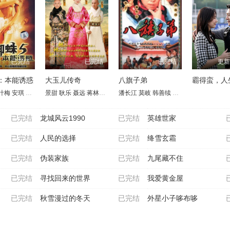
已完结
已完结
已完结
更新
：本能诱惑
大玉儿传奇
八旗子弟
霸得蛮，人
叶梅
安琪
吴先明
景甜
王天妮
耿乐
李亚天
聂远
蒋林静
惠英红
潘长江
于荣光
莫岐
万沛鑫
韩善续
李丁
龚幼春
李蕴杰
已完结
龙城风云1990
已完结
英雄世家
已完结
人民的选择
已完结
绛雪玄霜
已完结
伪装家族
已完结
九尾藏不住
已完结
寻找回来的世界
已完结
我爱黄金屋
已完结
秋雪漫过的冬天
已完结
外星小子哆布哆