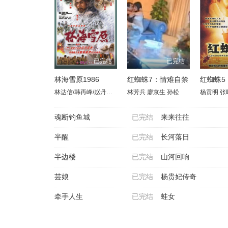
已完结
已完结
林海雪原1986
红蜘蛛7：情难自禁
红蜘蛛5
林达信/韩再峰/赵丹红/张继波/白玉娟
林芳兵
廖京生
孙松
杨贡明
张
魂断钓鱼城
已完结
来来往往
半醒
已完结
长河落日
半边楼
已完结
山河回响
芸娘
已完结
杨贵妃传奇
牵手人生
已完结
蛙女