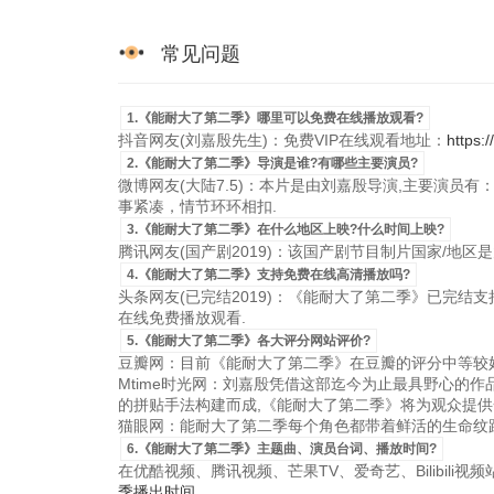
常见问题
1.《能耐大了第二季》哪里可以免费在线播放观看?
抖音网友(刘嘉殷先生)：免费VIP在线观看地址：
https:
2.《能耐大了第二季》导演是谁?有哪些主要演员?
微博网友(大陆7.5)：本片是由刘嘉殷导演,主要演员有：
事紧凑，情节环环相扣.
3.《能耐大了第二季》在什么地区上映?什么时间上映?
腾讯网友(国产剧2019)：该国产剧节目制片国家/地区是大陆，
4.《能耐大了第二季》支持免费在线高清播放吗?
头条网友(已完结2019)：《能耐大了第二季》已完结支持国
在线免费播放观看.
5.《能耐大了第二季》各大评分网站评价?
豆瓣网：目前《能耐大了第二季》在豆瓣的评分中等较好
Mtime时光网：刘嘉殷凭借这部迄今为止最具野心的
的拼贴手法构建而成,《能耐大了第二季》将为观众提供
猫眼网：能耐大了第二季每个角色都带着鲜活的生命纹路
6.《能耐大了第二季》主题曲、演员台词、播放时间?
在优酷视频、腾讯视频、芒果TV、爱奇艺、Bilibili
季播出时间
.