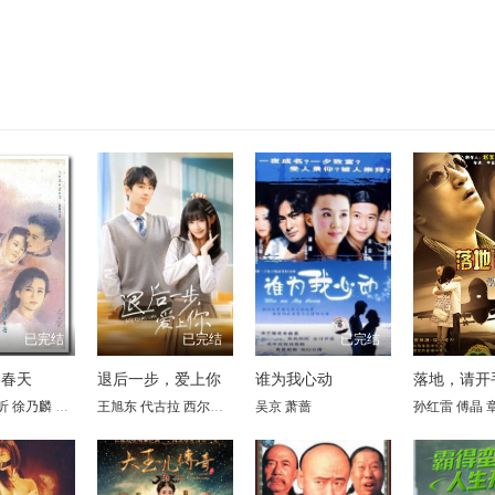
已完结
已完结
已完结
的春天
退后一步，爱上你
谁为我心动
落地，请开
昕
凉
郎鹤炎
徐乃麟
孔维
赵雅莉
潘仪君
雷明
娄培华
翟乃社
刘世范
吕启凤
林栋甫
王旭东 代古拉 西尔扎提 陈静 矫昊 陈樱丹 廖梦妍 瑾颜
于东江
吴京
萧蔷
孙岚
沈蓉
唐唐
钱志
王余昌
孙红雷
张黎明
傅晶