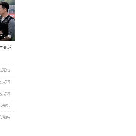
至04集
生开球
鲍大志
吴晓君
李春明
颜冠英
高英培
李金斗
孟凡贵
已完结
已完结
已完结
已完结
已完结