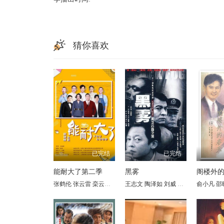
猜你喜欢
已完结
已完结
能耐大了第二季
黑雾
阁楼外
张鹤伦
张云雷
栾云平
孟鹤堂
王志文
杨九郎
陶泽如
李鹤彪
刘威
鄂靖文
张晓林
任铭松
俞小凡
田海蓉
高峰
邵
吕