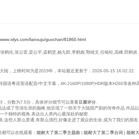
//www.xilys.com/lianxuju/guochan/81860.html
张鹤伦,张云雷,栾云平,孟鹤堂,杨九郎,李鹤彪,鄂靖文,任铭松,高峰,郎鹤炎
上映时间为是2019年，本站最近更新于：2026-05-15 16:02:22.
语粤语英语配音/中文字幕，4K-2160P/1080P,HDR版本H265等各
，分数为7.5分，具体评分细节可以查看
豆瓣评分
.
作品达成了导演生涯的巅峰,他呈现了一部关于大陆国产剧的传奇作品.作品
一个独特的视角,表达出人类内心最深处的秘密.
,这些人那么普通,有那么强烈,好像走进了观众的生命,成为了我们的朋友
视频站都可以在线观看：
能耐大了第二季主题曲
|
能耐大了第二季台词
|
能耐