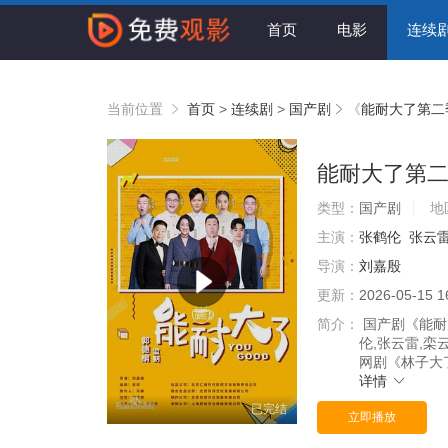
首页
电影
连续
当前位置
首页
>
连续剧
>
国产剧
《
能耐大了第二
能耐大了第
类型：
国产剧
地
主演：
张鹤伦
张云
导演：
刘嘉殷
更新：
2026-05-15 1
简介：
国产剧《能耐
伦,张云雷,栾
网剧《林子大
详情
已完结
立即播放