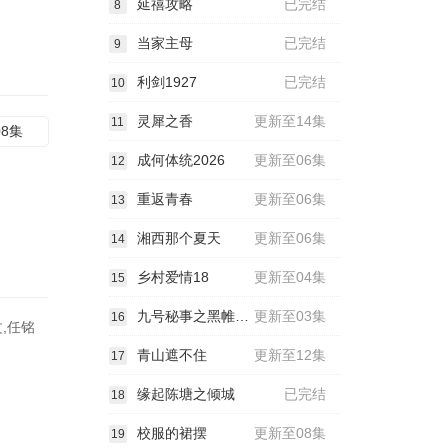
延禧攻略
已完结
8
当家主母
已完结
9
利剑1927
已完结
10
灵犀之香
更新至14集
11
08集
成何体统2026
更新至06集
12
重返青春
更新至06集
13
湘西那个夏天
更新至06集
14
乡村爱情18
更新至04集
15
九号秘事之黑帷背后
更新至03集
16
,任铭
青山遮不住
更新至12集
17
缘起陈塘之倾城
已完结
18
校服的裙摆
更新至08集
19