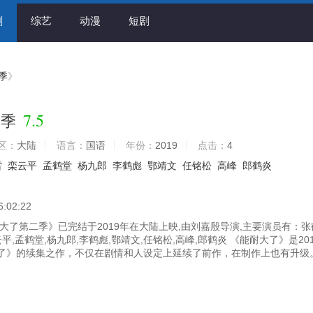
剧
综艺
动漫
短剧
季
》
7.5
二季
区：
大陆
语言：
国语
年份：
2019
点击：
4
雷
栾云平
孟鹤堂
杨九郎
李鹤彪
鄂靖文
任铭松
高峰
郎鹤炎
6:02:22
大了第二季》已完结于2019年在大陆上映,由刘嘉殷导演,主要演员有：张
云平,孟鹤堂,杨九郎,李鹤彪,鄂靖文,任铭松,高峰,郎鹤炎 《能耐大了》是20
了》的续集之作，不仅在剧情和人设定上延续了前作，在制作上也有升级。.