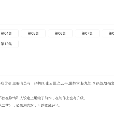
第04集
第05集
第06集
第07集
第
第12集
殷导演,主要演员有：张鹤伦,张云雷,栾云平,孟鹤堂,杨九郎,李鹤彪,鄂靖文
，不仅在剧情和人设定上延续了前作，在制作上也有升级。
能耐大了第二季》，如果您喜欢，可以收藏评论。