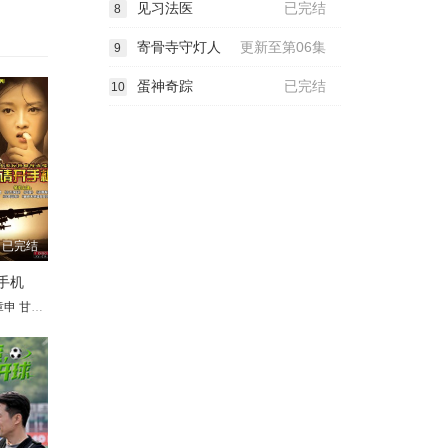
见习法医
已完结
8
寄骨寺守灯人
更新至第06集
9
蛋神奇踪
已完结
10
已完结
手机
章申
洪融
甘婷婷
宋世英
周浩东
王伟光
白雪云
张名煜
海清
赵少康
尹燕彬
马兰
王博谷
靳玉波