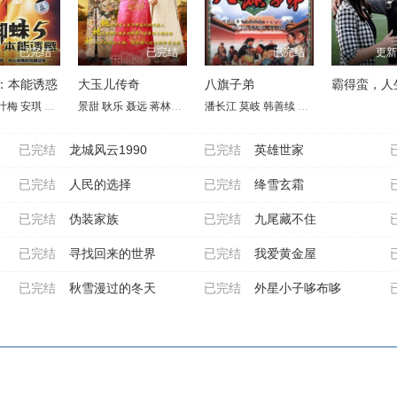
已完结
已完结
已完结
更新
：本能诱惑
大玉儿传奇
八旗子弟
霸得蛮，人
叶梅
安琪
吴先明
景甜
王天妮
耿乐
李亚天
聂远
蒋林静
惠英红
潘长江
于荣光
莫岐
万沛鑫
韩善续
李丁
龚幼春
李蕴杰
已完结
龙城风云1990
已完结
英雄世家
已完结
人民的选择
已完结
绛雪玄霜
已完结
伪装家族
已完结
九尾藏不住
已完结
寻找回来的世界
已完结
我爱黄金屋
已完结
秋雪漫过的冬天
已完结
外星小子哆布哆