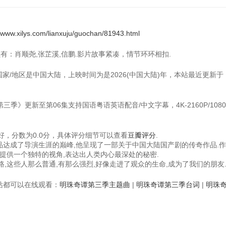
//www.xilys.com/lianxuju/guochan/81943.html
员有：肖顺尧,张芷溪,信鹏.影片故事紧凑，情节环环相扣.
国家/地区是中国大陆，上映时间为是2026(中国大陆)年，本站最近更新于：2
三季》更新至第06集支持国语粤语英语配音/中文字幕，4K-2160P/1080P
，分数为0.0分，具体评分细节可以查看
豆瓣评分
.
作品达成了导演生涯的巅峰,他呈现了一部关于中国大陆国产剧的传奇作品.
提供一个独特的视角,表达出人类内心最深处的秘密.
,这些人那么普通,有那么强烈,好像走进了观众的生命,成为了我们的朋友
视频站都可以在线观看：
明珠奇谭第三季主题曲
|
明珠奇谭第三季台词
|
明珠