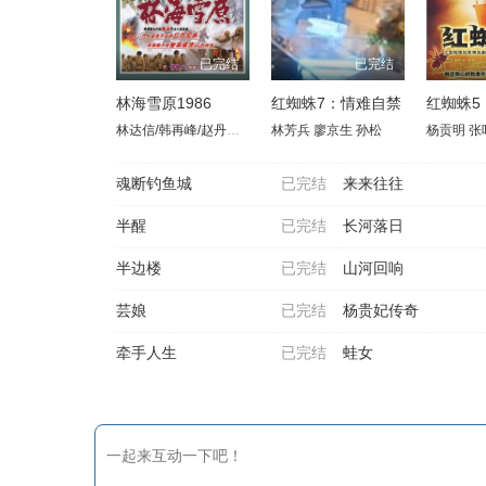
已完结
已完结
林海雪原1986
红蜘蛛7：情难自禁
红蜘蛛5
林达信/韩再峰/赵丹红/张继波/白玉娟
林芳兵
廖京生
孙松
杨贡明
张
魂断钓鱼城
已完结
来来往往
半醒
已完结
长河落日
半边楼
已完结
山河回响
芸娘
已完结
杨贵妃传奇
牵手人生
已完结
蛙女