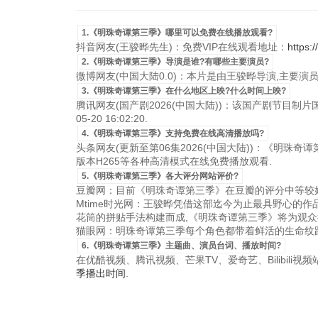
1.《明珠奇谭第三季》哪里可以免费在线播放观看?
抖音网友(王骏晔先生)：免费VIP在线观看地址：
https:
2.《明珠奇谭第三季》导演是谁?有哪些主要演员?
微博网友(中国大陆0.0)：本片是由王骏晔导演,主要演
3.《明珠奇谭第三季》在什么地区上映?什么时间上映?
腾讯网友(国产剧2026(中国大陆))：该国产剧节目制片
05-20 16:02:20.
4.《明珠奇谭第三季》支持免费在线高清播放吗?
头条网友(更新至第06集2026(中国大陆))：《明珠奇谭第
版本H265等各种高清模式在线免费播放观看.
5.《明珠奇谭第三季》各大评分网站评价?
豆瓣网：目前《明珠奇谭第三季》在豆瓣的评分中等较好
Mtime时光网：王骏晔凭借这部迄今为止最具野心的
花筒的拼贴手法构建而成,《明珠奇谭第三季》将为观众
猫眼网：明珠奇谭第三季每个角色都带着鲜活的生命纹路
6.《明珠奇谭第三季》主题曲、演员台词、播放时间?
在优酷视频、腾讯视频、芒果TV、爱奇艺、Bilibili
季播出时间
.