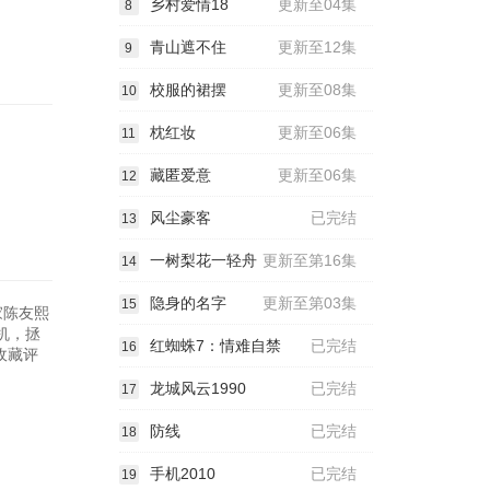
乡村爱情18
更新至04集
8
青山遮不住
更新至12集
9
校服的裙摆
更新至08集
10
枕红妆
更新至06集
11
藏匿爱意
更新至06集
12
风尘豪客
已完结
13
一树梨花一轻舟
更新至第16集
14
隐身的名字
更新至第03集
15
家陈友熙
机，拯
红蜘蛛7：情难自禁
已完结
16
收藏评
龙城风云1990
已完结
17
防线
已完结
18
手机2010
已完结
19