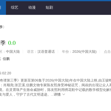
剧
综艺
动漫
短剧
季
》
0.0
三季
区：
中国大陆
语言：
汉语普通话
年份：
2026(中国大陆)
点击
溪
信鹏
6:02:20
谭第三季》更新至第06集于2026(中国大陆)年在中国大陆上映,由王骏
有：肖顺尧,张芷溪,信鹏文物专家陈友熙身受神秘诅咒，闽叔的出现让众人
境。在灵霄珠产生致命威胁时，陈友熙利用绣花鞋中记载的数学模型化解
友与爱人，守护了古代文明遗迹。...
详情