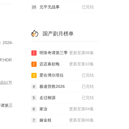
北平无战事
已完结
20
国产剧月榜单
026-
明珠奇谭第三季
更新至第06集
1
,HDR
迟迟春欲晚
更新至第10集
2
爱在博尔塔拉
已完结
3
作品以万
极速营救2026
已完结
4
.
走过柳源
已完结
5
奇谭第三
家业
更新至第04集
6
嫁金枝
更新至第06集
7