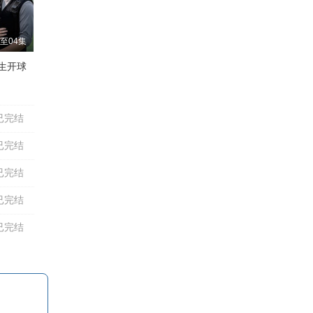
至04集
生开球
鲍大志
吴晓君
李春明
颜冠英
高英培
李金斗
孟凡贵
已完结
已完结
已完结
已完结
已完结