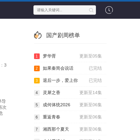
国产剧周榜单
梦华胥
更新至05集
1
：
3
如果秦简会说话
已完结
2
退后一步，爱上你
已完结
3
灵犀之香
更新至14集
4
晔导
成何体统2026
更新至06集
5
再次
危
重返青春
更新至06集
6
湘西那个夏天
更新至06集
7