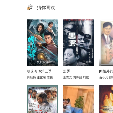
猜你喜欢
更新至第06集
已完结
明珠奇谭第三季
黑雾
阁楼外
肖顺尧
张芷溪
信鹏
王志文
陶泽如
刘威
张晓林
俞小凡
田海蓉
邵
吕