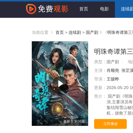
首页
电影
连续
当前位置
首页
>
连续剧
>
国产剧
《
明珠奇谭第三
明珠奇谭第
类型：
国产剧
地
主演：
肖顺尧
张芷
导演：
王骏晔
更新：
2026-05-20 1
简介：
国产剧《明珠奇
演,主要演员
集结闯雪山秘
机，拯救了朋
更新至第06集
立即播放