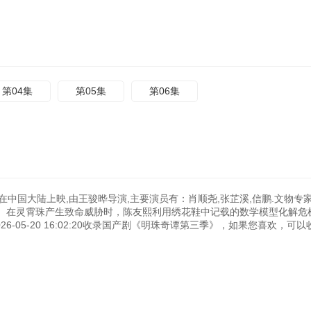
第04集
第05集
第06集
年在中国大陆上映,由王骏晔导演,主要演员有：肖顺尧,张芷溪,信鹏.文物专
。在灵霄珠产生致命威胁时，陈友熙利用绣花鞋中记载的数学模型化解危
-05-20 16:02:20收录国产剧《明珠奇谭第三季》，如果您喜欢，可以