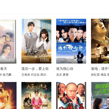
已完结
已完结
已完结
的春天
退后一步，爱上你
谁为我心动
落地，请开
昕
凉
徐乃麟
孔维
赵雅莉
潘仪君
雷明
娄培华
翟乃社
刘世范
吕启凤
林栋甫
王旭东 代古拉 西尔扎提 陈静 矫昊 陈樱丹 廖梦妍 瑾颜
于东江
吴京
萧蔷
孙岚
沈蓉
唐唐
钱志
王余昌
孙红雷
张黎明
傅晶