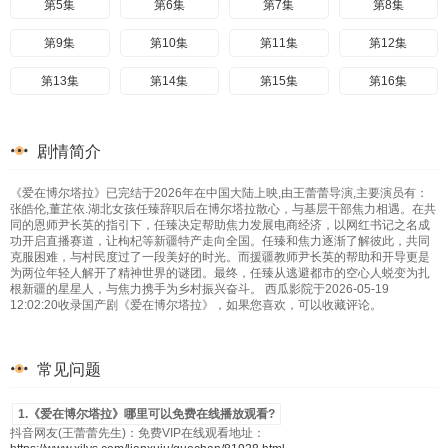
第5集
第6集
第7集
第8集
第9集
第10集
第11集
第12集
第13集
第14集
第15集
第16集
剧情简介
《爱在博尔塔拉》已完结于2026年在中国大陆上映,由王蕾蕾导演,主要演员有：
张皓伦,董芷依.湖北女孩任臻辞职后在博尔塔拉散心，与基层干部焦力相遇。在共
同的恩师尹长英的指引下，任臻决定帮助焦力发展电商经济，以网红书记之名成
功开启直播赛道，让枸杞等新疆特产走向全国。任臻和焦力逐渐了解彼此，共同
克服困难，与村民度过了一段美好的时光。而援疆教师尹长英的帮助和开导更是
为两位年轻人解开了精神世界的谜团。最终，任臻从逃避都市的空心人蜕变为扎
根新疆的星星人，与焦力携手为乡村振兴奋斗。 西瓜影院于2026-05-19
12:02:20收录国产剧《爱在博尔塔拉》，如果您喜欢，可以收藏评论。
常见问题
1.《爱在博尔塔拉》哪里可以免费在线播放观看?
抖音网友(王蕾蕾先生)：免费VIP在线观看地址：