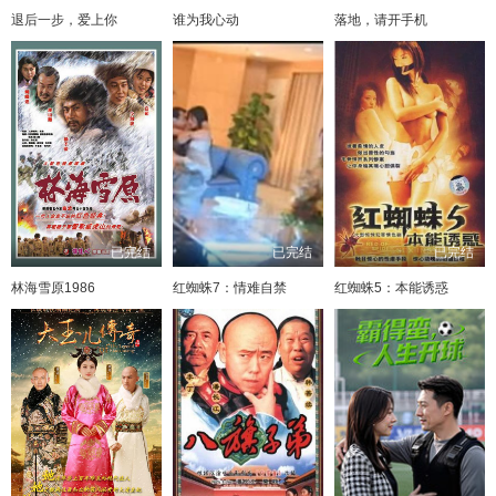
退后一步，爱上你
谁为我心动
落地，请开手机
已完结
已完结
已完结
林海雪原1986
红蜘蛛7：情难自禁
红蜘蛛5：本能诱惑