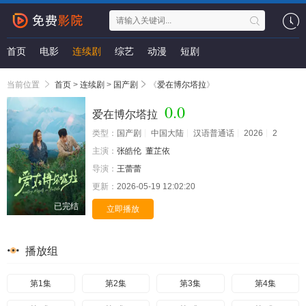
首页
电影
连续剧
综艺
动漫
短剧
当前位置
首页
>
连续剧
>
国产剧
《
爱在博尔塔拉
》
0.0
爱在博尔塔拉
类型：
国产剧
中国大陆
汉语普通话
2026
2
主演：
张皓伦
董芷依
导演：
王蕾蕾
更新：
2026-05-19 12:02:20
已完结
立即播放
播放组
第1集
第2集
第3集
第4集