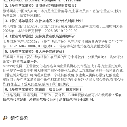
https://www.xilys.com/lianxuju/guochan/81928.html
2.《爱在博尔塔拉》导演是谁?有哪些主要演员?
微博网友(中国大陆0.0)：本片是由王蕾蕾导演,主要演员有：张皓伦,董芷依.影片
故事紧凑，情节环环相扣.
3.《爱在博尔塔拉》在什么地区上映?什么时间上映?
腾讯网友(国产剧2026)：该国产剧节目制片国家/地区是中国大陆，上映时间为是
2026年，本站最近更新于：2026-05-19 12:02:20.
4.《爱在博尔塔拉》支持免费在线高清播放吗?
头条网友(已完结2026)：《爱在博尔塔拉》已完结支持国语粤语英语配音/中文字
幕，4K-2160P/1080P,HDR版本H265等各种高清模式在线免费播放观看.
5.《爱在博尔塔拉》各大评分网站评价?
豆瓣网：目前《爱在博尔塔拉》在豆瓣的评分中等较好，分数为0.0分，具体评分
细节可以查看
豆瓣评分
.
Mtime时光网：王蕾蕾凭借这部迄今为止最具野心的作品达成了导演生涯的巅峰,
他呈现了一部关于中国大陆国产剧的传奇作品.作品以万花筒的拼贴手法构建而成,
《爱在博尔塔拉》将为观众提供一个独特的视角,表达出人类内心最深处的秘密.
猫眼网：爱在博尔塔拉每个角色都带着鲜活的生命纹路,这些人那么普通,有那么强
烈,好像走进了观众的生命,成为了我们的朋友.
6.《爱在博尔塔拉》主题曲、演员台词、播放时间?
在优酷视频、腾讯视频、芒果TV、爱奇艺、Bilibili视频站都可以在线观看：
爱在
博尔塔拉主题曲
|
爱在博尔塔拉台词
|
爱在博尔塔拉播出时间
.
猜你喜欢