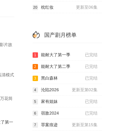
枕红妆
更新至06集
20
国产剧月榜单
.影片故
能耐大了第一季
已完结
1
能耐大了第二季
已完结
2
种高清模式
黑白森林
已完结
3
沦陷2026
更新至第02集
4
以万花筒
家有姐妹
已完结
5
.
宿敌2024
已完结
6
大了第一
罪案痕迹
更新至第15集
7