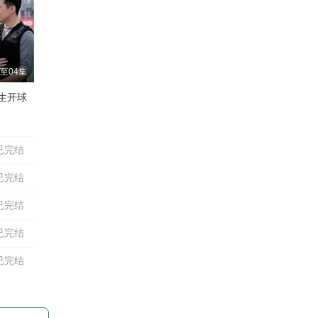
至04集
生开球
鲍大志
吴晓君
李春明
颜冠英
高英培
李金斗
孟凡贵
已完结
已完结
已完结
已完结
已完结