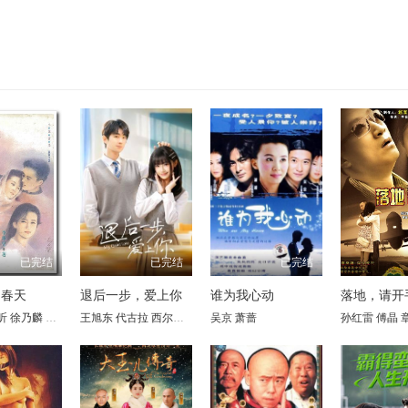
已完结
已完结
已完结
的春天
退后一步，爱上你
谁为我心动
落地，请开
昕
凉
李思睿
徐乃麟
孔维
赵雅莉
潘仪君
雷明
娄培华
翟乃社
刘世范
吕启凤
林栋甫
王旭东 代古拉 西尔扎提 陈静 矫昊 陈樱丹 廖梦妍 瑾颜
于东江
吴京
萧蔷
孙岚
沈蓉
唐唐
钱志
王余昌
孙红雷
张黎明
傅晶