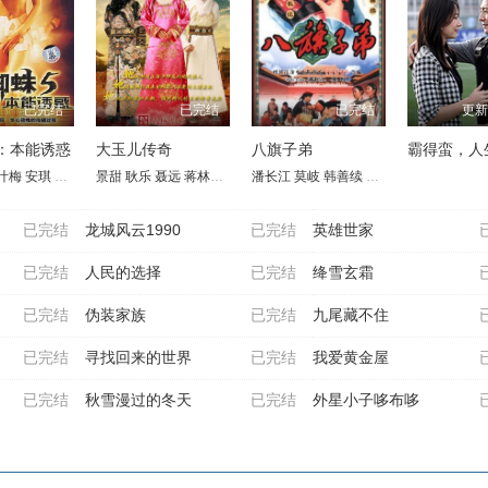
已完结
已完结
已完结
更新
：本能诱惑
大玉儿传奇
八旗子弟
霸得蛮，人
叶梅
安琪
吴先明
景甜
王天妮
耿乐
李亚天
聂远
蒋林静
惠英红
潘长江
于荣光
莫岐
万沛鑫
韩善续
李丁
龚幼春
李蕴杰
已完结
龙城风云1990
已完结
英雄世家
已完结
人民的选择
已完结
绛雪玄霜
已完结
伪装家族
已完结
九尾藏不住
已完结
寻找回来的世界
已完结
我爱黄金屋
已完结
秋雪漫过的冬天
已完结
外星小子哆布哆