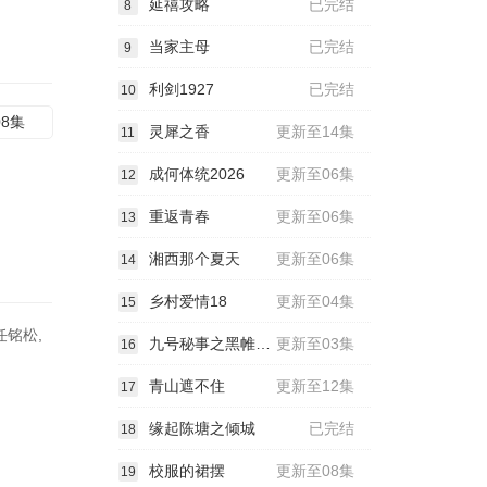
延禧攻略
已完结
8
当家主母
已完结
9
利剑1927
已完结
10
08集
灵犀之香
更新至14集
11
成何体统2026
更新至06集
12
重返青春
更新至06集
13
湘西那个夏天
更新至06集
14
乡村爱情18
更新至04集
15
任铭松,
九号秘事之黑帷背后
更新至03集
16
青山遮不住
更新至12集
17
缘起陈塘之倾城
已完结
18
校服的裙摆
更新至08集
19