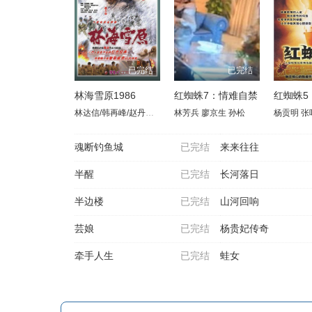
已完结
已完结
林海雪原1986
红蜘蛛7：情难自禁
红蜘蛛5
林达信/韩再峰/赵丹红/张继波/白玉娟
林芳兵
廖京生
孙松
杨贡明
张
魂断钓鱼城
已完结
来来往往
半醒
已完结
长河落日
半边楼
已完结
山河回响
芸娘
已完结
杨贵妃传奇
牵手人生
已完结
蛙女