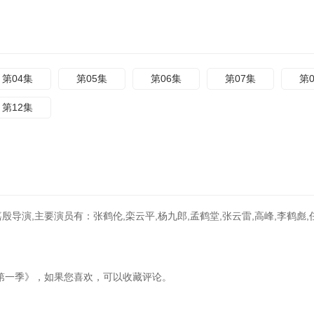
第04集
第05集
第06集
第07集
第
第12集
导演,主要演员有：张鹤伦,栾云平,杨九郎,孟鹤堂,张云雷,高峰,李鹤彪,
能耐大了第一季》，如果您喜欢，可以收藏评论。