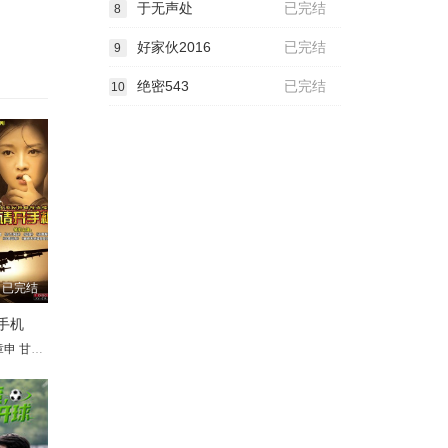
于无声处
已完结
8
好家伙2016
已完结
9
绝密543
已完结
10
已完结
手机
章申
洪融
甘婷婷
宋世英
周浩东
王伟光
白雪云
张名煜
海清
赵少康
尹燕彬
马兰
王博谷
靳玉波