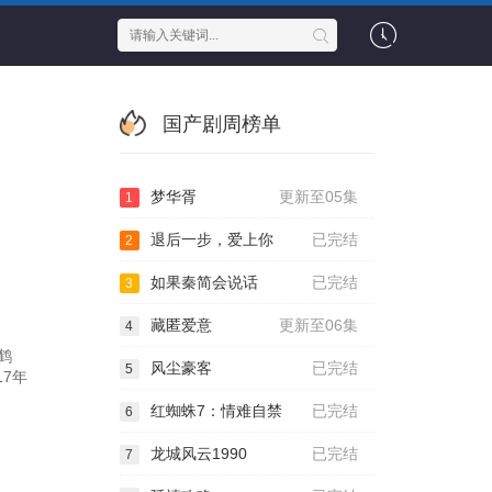
国产剧周榜单
梦华胥
更新至05集
1
退后一步，爱上你
已完结
2
如果秦简会说话
已完结
3
藏匿爱意
更新至06集
4
鹤
风尘豪客
已完结
5
17年
红蜘蛛7：情难自禁
已完结
6
龙城风云1990
已完结
7