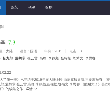
剧
综艺
动漫
短剧
季
》
7.3
一季
区：
大陆
语言：
国语
年份：
2019
点击：
3
平
杨九郎
孟鹤堂
张云雷
高峰
李鹤彪
任铭松
鄂靖文
李思睿
6:02:22
大了第一季》已完结于2019年在大陆上映,由刘嘉殷导演,主要演员有：张
九郎,孟鹤堂,张云雷,高峰,李鹤彪,任铭松,鄂靖文,李思睿 《能耐大了》是20
》的续集之作...
详情