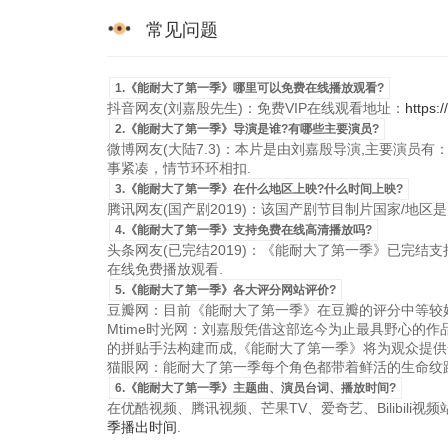
常见问题
1.《能耐大了第一季》哪里可以免费在线播放观看?
抖音网友(刘嘉殷先生)：免费VIP在线观看地址：
https:
2.《能耐大了第一季》导演是谁?有哪些主要演员?
微博网友(大陆7.3)：本片是由刘嘉殷导演,主要演员有：
事紧凑，情节环环相扣.
3.《能耐大了第一季》在什么地区上映?什么时间上映?
腾讯网友(国产剧2019)：该国产剧节目制片国家/地区是大陆，
4.《能耐大了第一季》支持免费在线高清播放吗?
头条网友(已完结2019)：《能耐大了第一季》已完结支持国
在线免费播放观看.
5.《能耐大了第一季》各大评分网站评价?
豆瓣网：目前《能耐大了第一季》在豆瓣的评分中等较好
Mtime时光网：刘嘉殷凭借这部迄今为止最具野心的
的拼贴手法构建而成,《能耐大了第一季》将为观众提供
猫眼网：能耐大了第一季每个角色都带着鲜活的生命纹路
6.《能耐大了第一季》主题曲、演员台词、播放时间?
在优酷视频、腾讯视频、芒果TV、爱奇艺、Bilibili
季播出时间
.