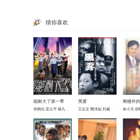
猜你喜欢
已完结
已完结
能耐大了第一季
黑雾
阁楼外
张鹤伦
栾云平
杨九郎
孟鹤堂
王志文
张云雷
陶泽如
高峰
刘威
李鹤彪
张晓林
任铭松
俞小凡
田海蓉
鄂靖文
邵
吕