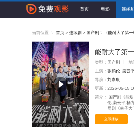
首页
电影
连续
当前位置
首页
>
连续剧
>
国产剧
《
能耐大了第一
能耐大了第
类型：
国产剧
地
主演：
张鹤伦
栾云
导演：
刘嘉殷
更新：
2026-05-15 1
简介：
国产剧《能耐
伦,栾云平,杨
网剧《林子大了
立即播放
已完结