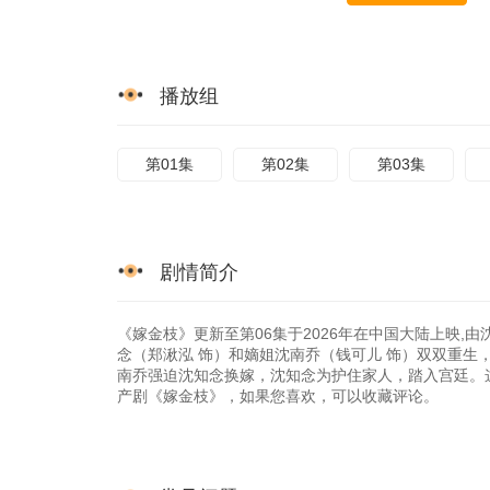
播放组
第01集
第02集
第03集
剧情简介
《嫁金枝》更新至第06集于2026年在中国大陆上映,由沈
念（郑湫泓 饰）和嫡姐沈南乔（钱可儿 饰）双双重
南乔强迫沈知念换嫁，沈知念为护住家人，踏入宫廷。这一世，
产剧《嫁金枝》，如果您喜欢，可以收藏评论。