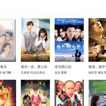
已完结
已完结
已完结
的春天
退后一步，爱上你
谁为我心动
落地，请开
昕
凉
徐乃麟
孔维
赵雅莉
潘仪君
雷明
娄培华
翟乃社
刘世范
吕启凤
林栋甫
王旭东 代古拉 西尔扎提 陈静 矫昊 陈樱丹 廖梦妍 瑾颜
于东江
吴京
萧蔷
孙岚
沈蓉
唐唐
钱志
王余昌
孙红雷
张黎明
傅晶