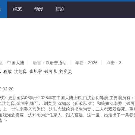
剧
综艺
动漫
短剧
区：
中国大陆
语言：
汉语普通话
年份：
2026
点击：
3
泓
程放
沈芝弈
崔旭宇
钱可儿
刘奕灵
6:02:20
枝》更新至第06集于2026年在中国大陆上映,由沈新玥导演,主要演员有
放,沈芝弈,崔旭宇,钱可儿,刘奕灵 沈知念（郑湫泓 饰）和嫡姐沈南乔（钱
，上一世沈南乔入宫为妃，沈知念嫁给穷书生为妻，二人都双双惨死。重
迫沈知念换嫁，沈知念为护住家人，踏入宫廷。这一世，她走出了一条春
情