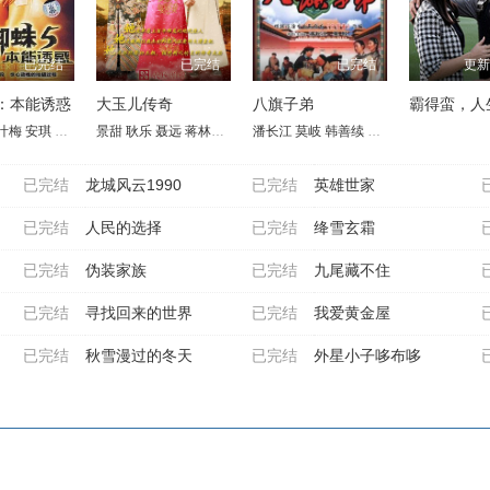
已完结
已完结
已完结
更新
：本能诱惑
大玉儿传奇
八旗子弟
霸得蛮，人
叶梅
安琪
吴先明
景甜
王天妮
耿乐
李亚天
聂远
蒋林静
惠英红
潘长江
于荣光
莫岐
万沛鑫
韩善续
李丁
龚幼春
李蕴杰
已完结
龙城风云1990
已完结
英雄世家
已完结
人民的选择
已完结
绛雪玄霜
已完结
伪装家族
已完结
九尾藏不住
已完结
寻找回来的世界
已完结
我爱黄金屋
已完结
秋雪漫过的冬天
已完结
外星小子哆布哆