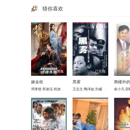
猜你喜欢
更新至第06集
已完结
嫁金枝
黑雾
阁楼外
邓孝慈
郑湫泓
程放
沈芝弈
王志文
崔旭宇
陶泽如
钱可儿
刘威
刘奕灵
张晓林
俞小凡
田海蓉
邵
吕