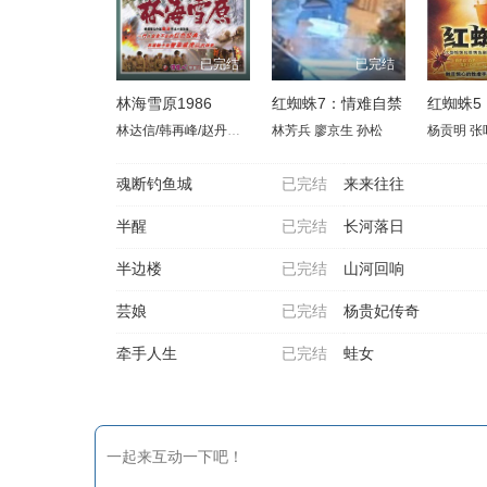
已完结
已完结
林海雪原1986
红蜘蛛7：情难自禁
红蜘蛛5
林达信/韩再峰/赵丹红/张继波/白玉娟
林芳兵
廖京生
孙松
杨贡明
张
魂断钓鱼城
已完结
来来往往
半醒
已完结
长河落日
半边楼
已完结
山河回响
芸娘
已完结
杨贵妃传奇
牵手人生
已完结
蛙女