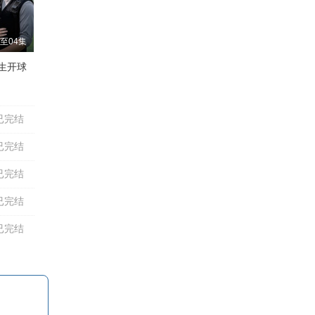
至04集
生开球
鲍大志
吴晓君
李春明
颜冠英
高英培
李金斗
孟凡贵
已完结
已完结
已完结
已完结
已完结