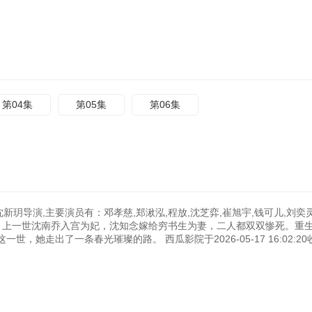
第04集
第05集
第06集
新玥导演,主要演员有：邓孝慈,郑湫泓,程放,沈芝弈,崔旭宇,钱可儿,刘奕灵
生，上一世沈南乔入宫为妃，沈知念嫁给穷书生为妻，二人都双双惨死。重
她走出了一条春光璀璨的路。 西瓜影院于2026-05-17 16:02:20