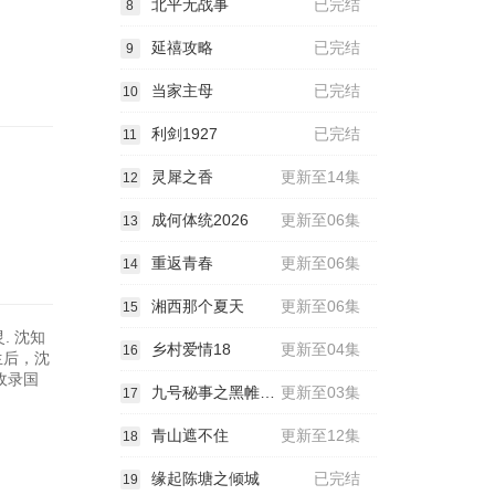
北平无战事
已完结
8
延禧攻略
已完结
9
当家主母
已完结
10
利剑1927
已完结
11
灵犀之香
更新至14集
12
成何体统2026
更新至06集
13
重返青春
更新至06集
14
湘西那个夏天
更新至06集
15
. 沈知
乡村爱情18
更新至04集
16
生后，沈
收录国
九号秘事之黑帷背后
更新至03集
17
青山遮不住
更新至12集
18
缘起陈塘之倾城
已完结
19