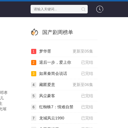
国产剧周榜单
梦华胥
更新至05集
1
退后一步，爱上你
已完结
2
如果秦简会说话
已完结
3
藏匿爱意
更新至06集
4
：邓孝
风尘豪客
已完结
5
可儿
生
红蜘蛛7：情难自禁
已完结
6
光璀
龙城风云1990
已完结
7