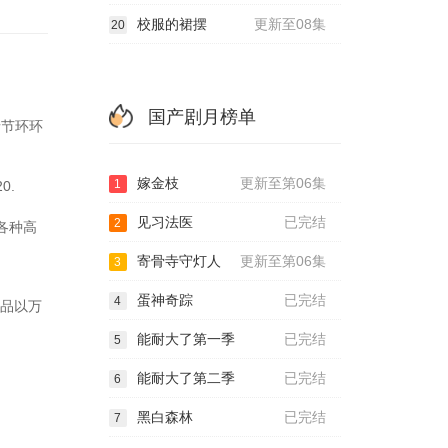
校服的裙摆
更新至08集
20
国产剧月榜单
情节环环
嫁金枝
更新至第06集
1
0.
见习法医
已完结
2
等各种高
寄骨寺守灯人
更新至第06集
3
蛋神奇踪
已完结
4
作品以万
能耐大了第一季
已完结
5
能耐大了第二季
已完结
6
黑白森林
已完结
7