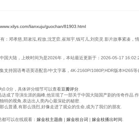
//www.xilys.com/lianxuju/guochan/81903.html
员有：邓孝慈,郑湫泓,程放,沈芝弈,崔旭宇,钱可儿,刘奕灵.影片故事紧凑，
大陆，上映时间为是2026年，本站最近更新于：2026-05-17 16:02:2
支持国语粤语英语配音/中文字幕，4K-2160P/1080P,HDR版本H265
0.0分，具体评分细节可以查看
豆瓣评分
.
作品达成了导演生涯的巅峰,他呈现了一部关于中国大陆国产剧的传奇作品.
独特的视角,表达出人类内心最深处的秘密.
么普通,有那么强烈,好像走进了观众的生命,成为了我们的朋友.
视频站都可以在线观看：
嫁金枝主题曲
|
嫁金枝台词
|
嫁金枝播出时间
.