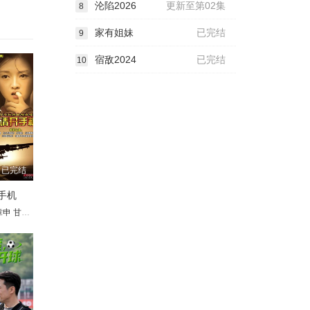
沦陷2026
更新至第02集
8
家有姐妹
已完结
9
宿敌2024
已完结
10
已完结
手机
章申
洪融
甘婷婷
宋世英
周浩东
王伟光
白雪云
张名煜
海清
赵少康
尹燕彬
马兰
王博谷
靳玉波