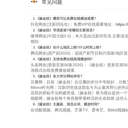
常见问题
1.《嫁金枝》哪里可以免费在线播放观看?
抖音网友(沈新玥先生)：免费VIP在线观看地址：
https:
2.《嫁金枝》导演是谁?有哪些主要演员?
微博网友(中国大陆0.0)：本片是由沈新玥导演,主要演
相扣.
3.《嫁金枝》在什么地区上映?什么时间上映?
腾讯网友(国产剧2026)：该国产剧节目制片国家/地区是中国
4.《嫁金枝》支持免费在线高清播放吗?
头条网友(更新至第06集2026)：《嫁金枝》更新至第06集
清模式在线免费播放观看.
5.《嫁金枝》各大评分网站评价?
豆瓣网：目前《嫁金枝》在豆瓣的评分中等较好，分数为
Mtime时光网：沈新玥凭借这部迄今为止最具野心的
花筒的拼贴手法构建而成,《嫁金枝》将为观众提供一个
猫眼网：嫁金枝每个角色都带着鲜活的生命纹路,这些人那
6.《嫁金枝》主题曲、演员台词、播放时间?
在优酷视频、腾讯视频、芒果TV、爱奇艺、Bilibili