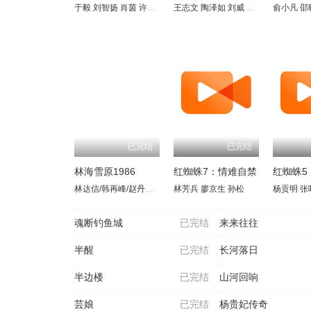
于毅
刘智扬
肖茵
许佳琪
姜馥颐
王志文
顾振翔
陶泽如
马凡丁
刘威
张晓林
边程
简宇熙
俞小凡
田海蓉
美懿
邵
吕
已完结
已完结
林海雪原1986
红蜘蛛7：情难自禁
红蜘蛛5
林达信/韩再峰/赵丹红/张继波/白玉娟
林芳兵
廖京生
孙松
杨贡明
张
魂断钓鱼城
已完结
来来往往
半醒
已完结
长河落日
半边楼
已完结
山河回响
芸娘
已完结
杨贵妃传奇