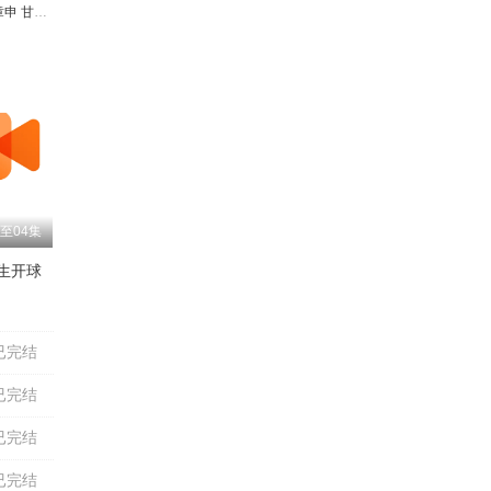
禅
章申
洪融
韩潇珧
甘婷婷
宋世英
贝勒
周浩东
王伟光
杨志刚
白雪云
张名煜
孙雪宁
海清
赵少康
陈冠英
尹燕彬
马兰
黑子
王博谷
靳玉波
李洛伊
至04集
生开球
鲍大志
吴晓君
李春明
颜冠英
高英培
李金斗
孟凡贵
已完结
已完结
已完结
已完结