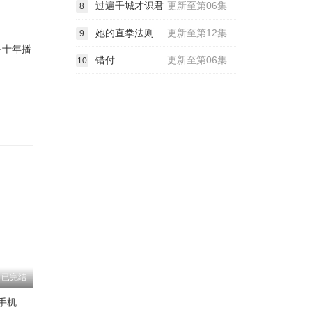
过遍千城才识君
更新至第06集
8
她的直拳法则
更新至第12集
9
·十年播
错付
更新至第06集
10
已完结
手机