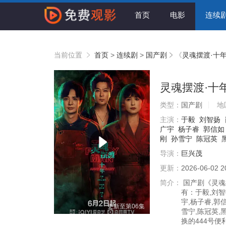
首页
电影
连续
当前位置
首页
>
连续剧
>
国产剧
《
灵魂摆渡·十
灵魂摆渡·十
类型：
国产剧
地
主演：
于毅
刘智扬
广宇
杨子睿
郭信如
刚
孙雪宁
陈冠英
导演：
巨兴茂
更新：
2026-06-02 2
简介：
国产剧《灵魂摆
有：于毅,刘智
宇,杨子睿,郭
更新至第06集
雪宁,陈冠英,
换的444号