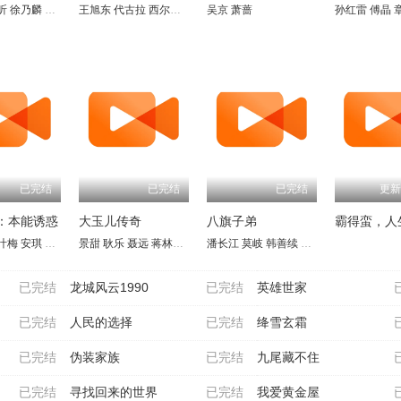
昕
凉
朱超艺
徐乃麟
孔维
赵雅莉
李羽桐
潘仪君
雷明
田广宇
娄培华
翟乃社
杨子睿
刘世范
吕启凤
郭信如
林栋甫
王旭东 代古拉 西尔扎提 陈静 矫昊 陈樱丹 廖梦妍 瑾颜
涂冰
于东江
闫可欣
吴京
萧蔷
孙岚
明子煜
沈蓉
邹敦明
唐唐
芮佩怡
钱志
王余昌
孙红雷
戴向宇
张黎明
傅晶
王艺
已完结
已完结
已完结
更新
：本能诱惑
大玉儿传奇
八旗子弟
霸得蛮，人
叶梅
安琪
吴先明
景甜
王天妮
耿乐
李亚天
聂远
蒋林静
惠英红
潘长江
于荣光
莫岐
万沛鑫
韩善续
李丁
龚幼春
李蕴杰
已完结
龙城风云1990
已完结
英雄世家
已完结
人民的选择
已完结
绛雪玄霜
已完结
伪装家族
已完结
九尾藏不住
已完结
寻找回来的世界
已完结
我爱黄金屋