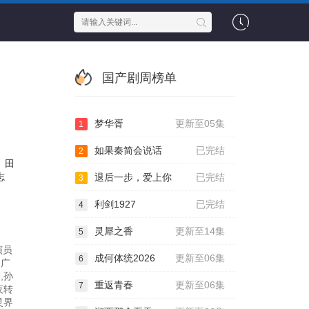
国产剧周榜单
梦华胥
更新至05集
1
如果秦简会说话
已完结
2
田
志
退后一步，爱上你
已完结
3
利剑1927
已完结
4
灵犀之香
更新至14集
5
演员
成何体统2026
更新至06集
6
田广
,孙
重返青春
更新至06集
7
夜转
灵界