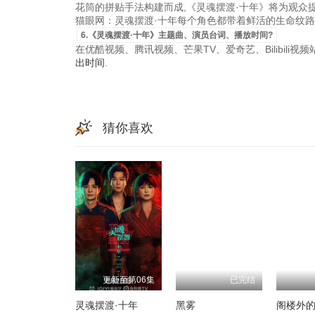
花筒的拼贴手法构建而成,《灵魂摆渡·十年》将为观众
猫眼网：灵魂摆渡·十年每个角色都带着鲜活的生命纹路,
6.《灵魂摆渡·十年》主题曲、演员台词、播放时间?
在优酷视频、腾讯视频、芒果TV、爱奇艺、Bilibili
出时间
.
猜你喜欢
更新至第06集
已完结
灵魂摆渡·十年
黑雾
阁楼外