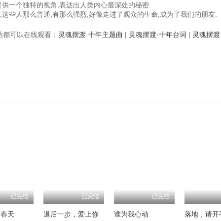
提供一个独特的视角,表达出人类内心最深处的秘密.
这些人那么普通,有那么强烈,好像走进了观众的生命,成为了我们的朋友.
视频站都可以在线观看：
灵魂摆渡·十年主题曲
|
灵魂摆渡·十年台词
|
灵魂摆渡
已完结
已完结
已完结
的春天
退后一步，爱上你
谁为我心动
落地，请开