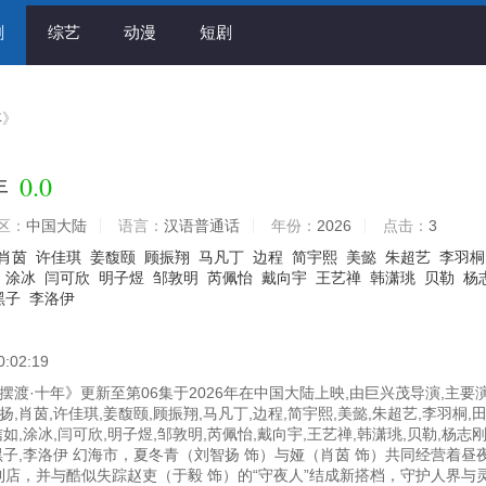
剧
综艺
动漫
短剧
年
》
0.0
年
区：
中国大陆
语言：
汉语普通话
年份：
2026
点击：
3
肖茵
许佳琪
姜馥颐
顾振翔
马凡丁
边程
简宇熙
美懿
朱超艺
李羽桐
涂冰
闫可欣
明子煜
邹敦明
芮佩怡
戴向宇
王艺禅
韩潇珧
贝勒
杨
黑子
李洛伊
0:02:19
渡·十年》更新至第06集于2026年在中国大陆上映,由巨兴茂导演,主要
扬,肖茵,许佳琪,姜馥颐,顾振翔,马凡丁,边程,简宇熙,美懿,朱超艺,李羽桐,
信如,涂冰,闫可欣,明子煜,邹敦明,芮佩怡,戴向宇,王艺禅,韩潇珧,贝勒,杨志刚
黑子,李洛伊 幻海市，夏冬青（刘智扬 饰）与娅（肖茵 饰）共同经营着昼
便利店，并与酷似失踪赵吏（于毅 饰）的“守夜人”结成新搭档，守护人界与