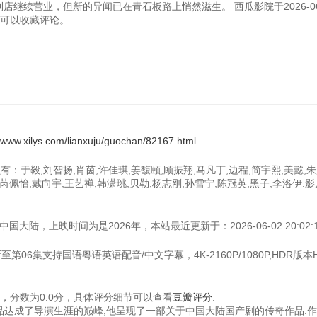
继续营业，但新的异闻已在青石板路上悄然滋生。 西瓜影院于2026-06
欢，可以收藏评论。
//www.xilys.com/lianxuju/guochan/82167.html
：于毅,刘智扬,肖茵,许佳琪,姜馥颐,顾振翔,马凡丁,边程,简宇熙,美懿,朱
,芮佩怡,戴向宇,王艺禅,韩潇珧,贝勒,杨志刚,孙雪宁,陈冠英,黑子,李洛伊.
大陆，上映时间为是2026年，本站最近更新于：2026-06-02 20:02:1
第06集支持国语粤语英语配音/中文字幕，4K-2160P/1080P,HDR版本H
，分数为0.0分，具体评分细节可以查看
豆瓣评分
.
作品达成了导演生涯的巅峰,他呈现了一部关于中国大陆国产剧的传奇作品.