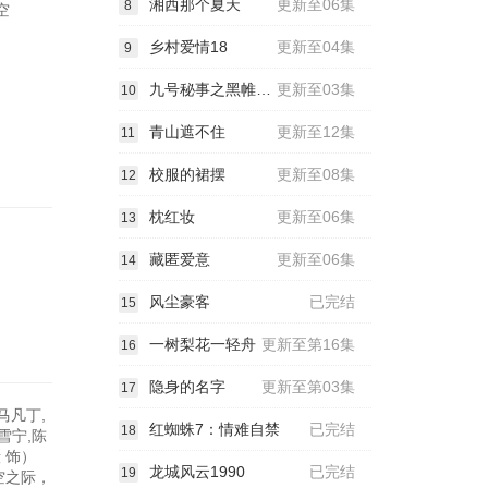
湘西那个夏天
更新至06集
8
空
乡村爱情18
更新至04集
9
九号秘事之黑帷背后
更新至03集
10
青山遮不住
更新至12集
11
校服的裙摆
更新至08集
12
枕红妆
更新至06集
13
藏匿爱意
更新至06集
14
风尘豪客
已完结
15
一树梨花一轻舟
更新至第16集
16
隐身的名字
更新至第03集
17
马凡丁,
红蜘蛛7：情难自禁
已完结
18
雪宁,陈
 饰）
龙城风云1990
已完结
19
空之际，