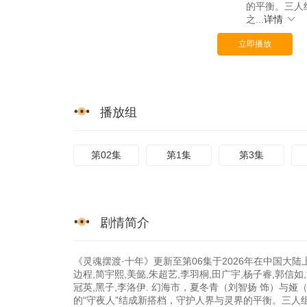
的平衡。三人
之...
详情
立即播放
播放组
第02集
第1集
第3集
剧情简介
《灵魂摆渡·十年》更新至第06集于2026年在中国大陆上
边程,简宇熙,美懿,朱超艺,李羽桐,田广宇,杨子睿,郭信如
冠英,黑子,李洛伊. 幻海市，夏冬青（刘智扬 饰）与
的“守夜人”结成新搭档，守护人界与灵界的平衡。三