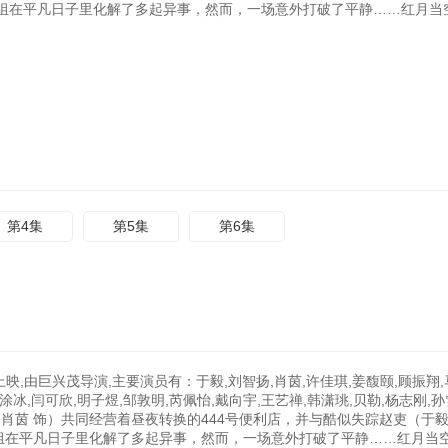
组在平凡日子里化解了多起异事，然而，一场意外打破了平静……红月当
第4集
第5集
第6集
映,由巨兴茂导演,主要演员有：于毅,刘智扬,肖茵,许佳琪,姜馥颐,顾振翔,
,涂冰,闫可欣,明子煜,邹敦明,芮佩怡,戴向宇,王艺禅,韩潇珧,贝勒,杨志刚,孙
娅（肖茵 饰）共同经营着昼夜转换的444号便利店，并与酷似失踪赵吏（于毅
人组在平凡日子里化解了多起异事，然而，一场意外打破了平静……红月当