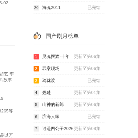
-02
海魂2011
已完结
20
国产剧月榜单
灵魂摆渡·十年
更新至第06集
1
罪案现场
更新至第06集
2
超艺,李
影片故事
玲珑渡
已完结
3
翘楚
更新至第01集
4
9.
山神的新郎
更新至第06集
5
265等
滨海人家
已完结
6
逍遥四公子2026
更新至第08集
7
作品以万