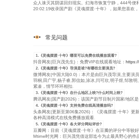
众人诛灭其阴谋回归现实。幻海市恢复宁静，444号便利店
20:02:19收录国产剧《灵魂摆渡·十年》，如果您喜
常见问题
1.《灵魂摆渡·十年》哪里可以免费在线播放观看?
抖音网友(巨兴茂先生)：免费VIP在线观看地址：
https:
2.《灵魂摆渡·十年》导演是谁?有哪些主要演员?
微博网友(中国大陆0.0)：本片是由巨兴茂导演,主要演员有
羽桐,田广宇,杨子睿,郭信如,涂冰,闫可欣,明子煜,邹敦明
紧凑，情节环环相扣.
3.《灵魂摆渡·十年》在什么地区上映?什么时间上映?
腾讯网友(国产剧2026)：该国产剧节目制片国家/地区是中国
4.《灵魂摆渡·十年》支持免费在线高清播放吗?
头条网友(更新至第06集2026)：《灵魂摆渡·十年》更新至
各种高清模式在线免费播放观看.
5.《灵魂摆渡·十年》各大评分网站评价?
豆瓣网：目前《灵魂摆渡·十年》在豆瓣的评分中等较好
Mtime时光网：巨兴茂凭借这部迄今为止最具野心的