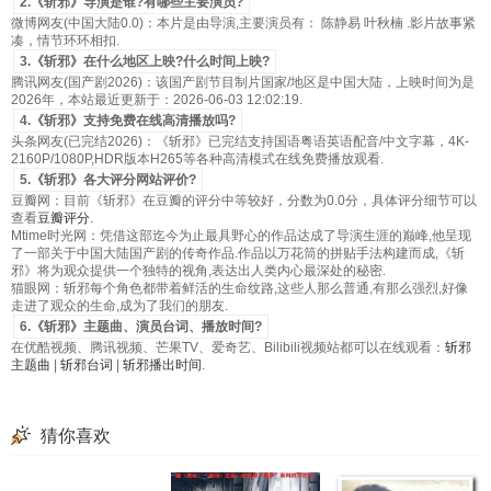
2.《斩邪》导演是谁?有哪些主要演员?
微博网友(中国大陆0.0)：本片是由导演,主要演员有： 陈静易 叶秋楠 .影片故事紧
凑，情节环环相扣.
3.《斩邪》在什么地区上映?什么时间上映?
腾讯网友(国产剧2026)：该国产剧节目制片国家/地区是中国大陆，上映时间为是
2026年，本站最近更新于：2026-06-03 12:02:19.
4.《斩邪》支持免费在线高清播放吗?
头条网友(已完结2026)：《斩邪》已完结支持国语粤语英语配音/中文字幕，4K-
2160P/1080P,HDR版本H265等各种高清模式在线免费播放观看.
5.《斩邪》各大评分网站评价?
豆瓣网：目前《斩邪》在豆瓣的评分中等较好，分数为0.0分，具体评分细节可以
查看
豆瓣评分
.
Mtime时光网：凭借这部迄今为止最具野心的作品达成了导演生涯的巅峰,他呈现
了一部关于中国大陆国产剧的传奇作品.作品以万花筒的拼贴手法构建而成,《斩
邪》将为观众提供一个独特的视角,表达出人类内心最深处的秘密.
猫眼网：斩邪每个角色都带着鲜活的生命纹路,这些人那么普通,有那么强烈,好像
走进了观众的生命,成为了我们的朋友.
6.《斩邪》主题曲、演员台词、播放时间?
在优酷视频、腾讯视频、芒果TV、爱奇艺、Bilibili视频站都可以在线观看：
斩邪
主题曲
|
斩邪台词
|
斩邪播出时间
.
猜你喜欢