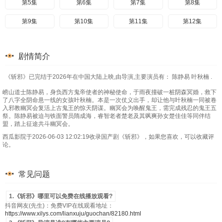
第5集
第6集
第7集
第8集
第9集
第10集
第11集
第12集
剧情简介
《斩邪》已完结于2026年在中国大陆上映,由导演,主要演员有： 陈静易 叶秋楠 .
崂山道士陈静易，身负西方鬼帝使者的神秘使命，于雨夜撞破一桩阴森冥婚，救下
了八字全阴命悬一线的女孩叶秋楠。本是一次仗义出手，却让他与叶秋楠一同被卷
入邪教幽冥会复活上古鬼王的惊天阴谋。幽冥会为唤醒鬼王，需完成残忍的鬼王五
祭。陈静易被迫与铁面警员隋成海，睿智老者楚老及其飒爽孙女楚佳佳等同伴结
盟，踏上征途共斗幽冥会。
西瓜影院于2026-06-03 12:02:19收录国产剧《斩邪》，如果您喜欢，可以收藏评
论。
常见问题
1.《斩邪》哪里可以免费在线播放观看?
抖音网友(先生)：免费VIP在线观看地址：
https://www.xilys.com/lianxuju/guochan/82180.html