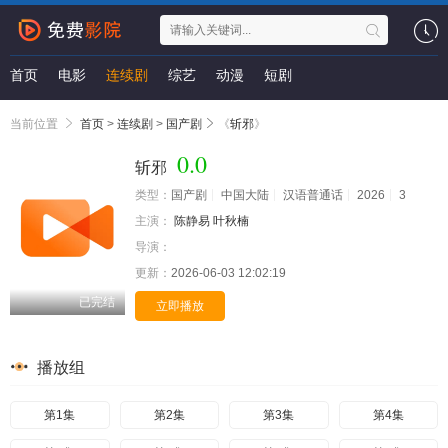
首页
电影
连续剧
综艺
动漫
短剧
当前位置
首页
>
连续剧
>
国产剧
《
斩邪
》
0.0
斩邪
类型：
国产剧
中国大陆
汉语普通话
2026
3
主演：
陈静易 叶秋楠
导演：
更新：
2026-06-03 12:02:19
已完结
立即播放
播放组
第1集
第2集
第3集
第4集