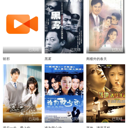
已完结
已完结
已完结
斩邪
黑雾
阁楼外的春天
已完结
已完结
已完结
退后一步，爱上你
谁为我心动
落地，请开手机