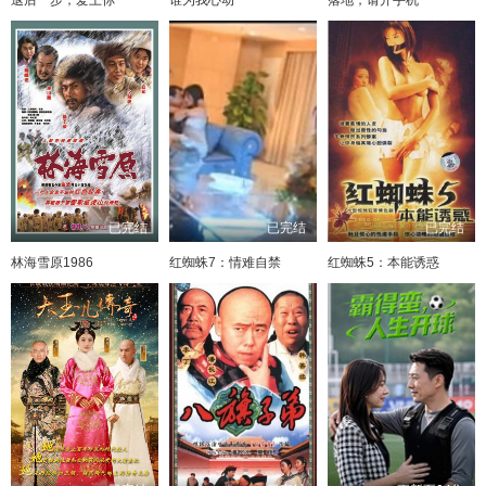
已完结
已完结
已完结
林海雪原1986
红蜘蛛7：情难自禁
红蜘蛛5：本能诱惑