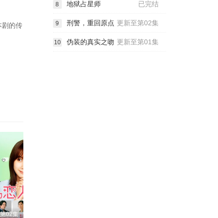
地狱占星师
已完结
8
刑警，重回原点
更新至第02集
9
本剧的传
伪装的真实之吻
更新至第01集
10
第02集