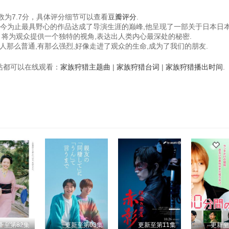
为7.7分，具体评分细节可以查看
豆瓣评分
.
部迄今为止最具野心的作品达成了导演生涯的巅峰,他呈现了一部关于日本日
》将为观众提供一个独特的视角,表达出人类内心最深处的秘密.
人那么普通,有那么强烈,好像走进了观众的生命,成为了我们的朋友.
视频站都可以在线观看：
家族狩猎主题曲
|
家族狩猎台词
|
家族狩猎播出时间
.
新至第82集
更新至第03集
更新至第11集
更新至