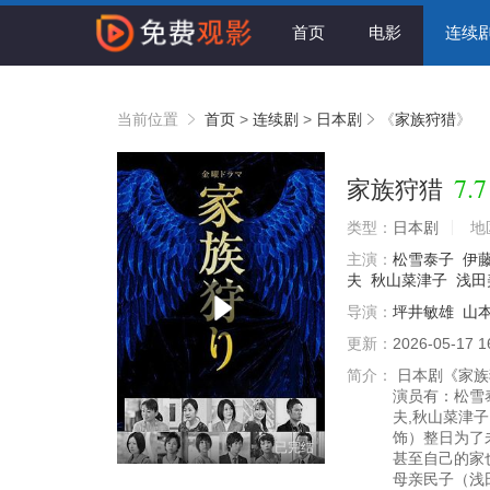
首页
电影
连续
当前位置
首页
>
连续剧
>
日本剧
《
家族狩猎
》
7.7
家族狩猎
类型：
日本剧
地
主演：
松雪泰子
伊
夫
秋山菜津子
浅田
导演：
坪井敏雄
山
更新：
2026-05-17 1
简介：
日本剧《家族狩
演员有：松雪泰
夫,秋山菜津
饰）整日为了
已完结
甚至自己的家
母亲民子（浅田.