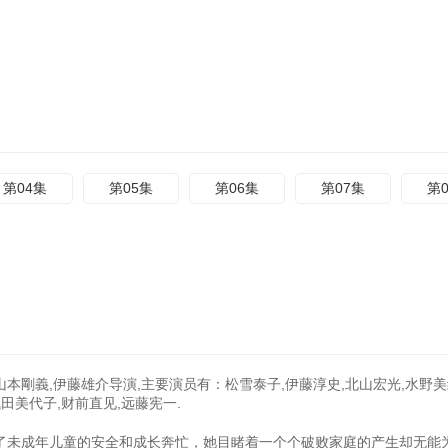
第04集
第05集
第06集
第07集
第
山本剛義,伊藤雄介导演,主要演员有：松雪泰子,伊藤淳史,北山宏光,水野美
田美代子,财前直见,远藤宪一.
了未成年儿童的安全和成长奔忙，她目睹着一个个破败家庭的产生却无能