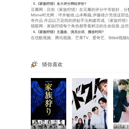
5.《家族狩猎》各大评分网站评价?
豆瓣网：目前《家族狩猎》在豆瓣的评分中等较好，分数
Mtime时光网：坪井敏雄,山本剛義,伊藤雄介凭借这
奇作品.作品以万花筒的拼贴手法构建而成,《家族狩猎
猫眼网：家族狩猎每个角色都带着鲜活的生命纹路,这些
6.《家族狩猎》主题曲、演员台词、播放时间?
在优酷视频、腾讯视频、芒果TV、爱奇艺、Bilibili
猜你喜欢
已完结
更新至第03集
更