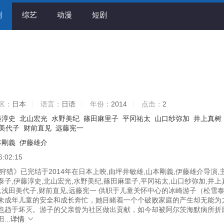
剧
综艺
动漫
短剧
区：
日本
语言：
日语
年份：
2014
点击：
2
藤淳史
北山宏光
水野美纪
篠田麻里子
平冈祐太
山口纱弥加
井上真树
美代子
财前直见
远藤宪一
本剛義
伊藤雄介
6:02:15
猎》已完结于2014年在日本上映,由坪井敏雄,山本剛義,伊藤雄介导演,
子,伊藤淳史,北山宏光,水野美纪,篠田麻里子,平冈祐太,山口纱弥加,井上
子,浅田美代子,财前直见,远藤宪一 供职于儿童关怀中心的冰崎游子（松雪
未成年儿童的安全和成长奔忙，她目睹着一个个破败家庭的产生却无能为
也趋于坏灭。游子的父亲曾为社区做出贡献，如今却被阿尔茨海默病所折
..
详情