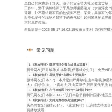
至自己的家也趋于坏灭。游子的父亲曾为社区做出贡献，
工作中，游子偶然结识了平凡教师巢藤浚介（伊藤淳史 
逼婚，让不愿组建家庭的他烦恼不已。某天，巢藤家的邻
起类似案件的现场所残留下的香气却引起刑警马见原光毅
太的原作改编。
西瓜影院于2026-05-17 16:02:15收录日本剧《家
常见问题
1.《家族狩猎》哪里可以免费在线播放观看?
抖音网友(坪井敏雄,山本剛義,伊藤雄介先生)：免费VI
2.《家族狩猎》导演是谁?有哪些主要演员?
微博网友(日本7.7)：本片是由坪井敏雄,山本剛義,伊
太,山口纱弥加,井上真树夫,秋山菜津子,浅田美代子,财
3.《家族狩猎》在什么地区上映?什么时间上映?
腾讯网友(日本剧2014)：该日本剧节目制片国家/地区是日本，
4.《家族狩猎》支持免费在线高清播放吗?
头条网友(已完结2014)：《家族狩猎》已完结支持国语粤语
费播放观看.