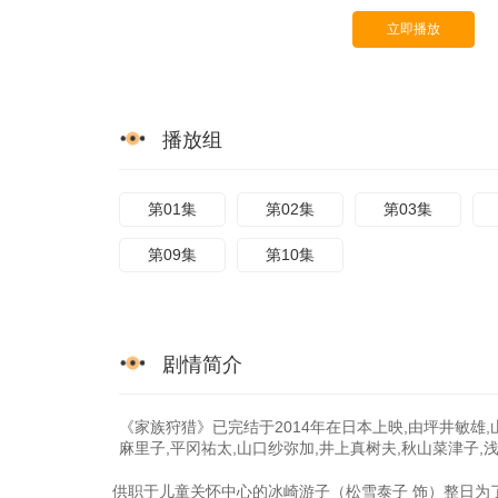
立即播放
播放组
第01集
第02集
第03集
第09集
第10集
剧情简介
《家族狩猎》已完结于2014年在日本上映,由坪井敏雄,
麻里子,平冈祐太,山口纱弥加,井上真树夫,秋山菜津子,浅
供职于儿童关怀中心的冰崎游子（松雪泰子 饰）整日为