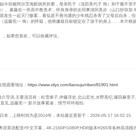
如今却被阿尔茨海默病所折磨，母亲民子（浅田美代子 饰）则干脆不管
饰）。巢藤在一所高中教美术，怀有身孕的女同事清冈美步（山口纱弥加 
居发生一起灭门惨案，看似是不善沟通的少年残忍杀害了父母后自杀，但
（远藤宪一 饰）的怀疑，他将嫌疑目标锁定在了游子的身上……本片根
族狩猎》，如果您喜欢，可以收藏评论。
P在线观看地址：
https://www.xilys.com/lianxuju/riben/81901.html
藤雄介导演,主要演员有：松雪泰子,伊藤淳史,北山宏光,水野美纪,篠田麻里子
前直见,远藤宪一.影片故事紧凑，情节环环相扣.
上映时间为是2014年，本站最近更新于：2026-05-17 16:02:15.
英语配音/中文字幕，4K-2160P/1080P,HDR版本H265等各种高清