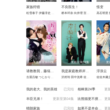
家族狩猎
不良医生！
怪变
松雪泰子
伊藤淳史
北山宏光
桥本环奈
水野美纪
向井理
篠田麻里子
宫世琉弥 Ryubi MiyaseI
平冈祐太
高石明里
山
更新至第03集
更新至第04集
更
请教教我，藤缟先生！
我是家庭教师岸骑士
浮浪云
古屋吕敏
つじかりん
岛津见
沢村玲
田中洸希
佐藤江梨子
佐佐木藏
宫泽佑
我的老大、我的英雄
已完结
相棒第24季
更
丰臣兄弟！
更新至第04集
比熊猫更不擅长恋爱的我们
更
晴朗家族
已完结
如果不是本命就好了
更