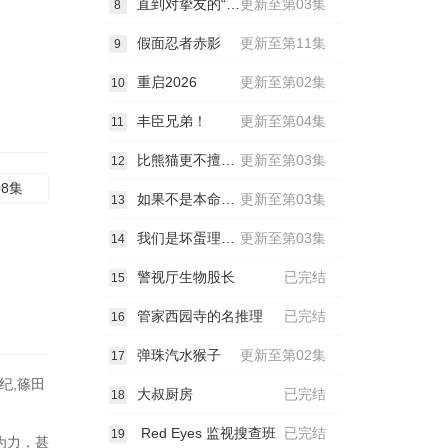
直到对挚友的“要不要同居”说出“好”
更新至第03集
8
假面忍者赤影
更新至第11集
9
重启2026
更新至第02集
10
丰臣兄弟！
更新至第04集
11
比熊猫更不擅长恋爱的我们
更新至第03集
12
08集
如果不是本命就好了
更新至第03集
13
我们是坏蛋理发师
更新至第03集
14
警视厅生物股长
已完结
15
管家西园寺的名推理
已完结
16
弹珠汽水猴子
更新至第02集
17
纪,篠田
大叔厨房
已完结
18
Red Eyes 监视搜查班
已完结
19
为力，甚