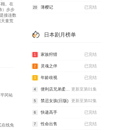
不顾。在
薄樱记
已完结
20
饰）步步
是接连数
据天童荒
日本剧月榜单
家族狩猎
已完结
1
灵魂之伴
已完结
2
年龄歧视
已完结
3
便利店兄弟柔情便利店门司港小金村门市
更新至第01集
4
,平冈祐
禁忌女孩(日版)
更新至第02集
5
快递高手
已完结
6
性命出售
已完结
7
模式在线免