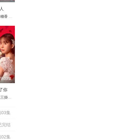
人
美晴
时生
本穗香
原晴郎
田崎敬浩
味方良介
秋元真夏
黑田光辉
欢迎小田
高桥光臣
木村多江
第03集
了你
起子
三掛龙也
川大辅
入山法子
藤泽凉架
井桁弘惠
藤田阳
武田玲奈
矢崎滉
大原优乃
野吕佳代
草川拓弥
塚地武雅
古屋吕敏
津田笃宏
奈叶
伊藤英明
铃木爱理
池田铁洋
松下由树
酒向
03集
已完结
02集