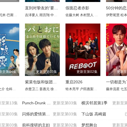
直到对挚友的“要不要同居”说出“好”
假面忍者赤影
50分钟的恋
口纱弥加
托米·巴斯托
吉田钢太郎
井上真树夫
冈部敬史
音尾琢真
吉泽要人
秋山菜津子
池胁千鹤
许丰凡
雨宫翔
小日向文世
浅田美代子
内田理央
中山翔贵
大谷亮平
宽一郎
平木幹太
财前直见
佐藤大树
圆井湾
大塚宁宁
小方蒼介
远藤宪一
木村慧人
佐藤穗奈美
真濑树里
加藤谅
佐野史郎
忍成修吾
伊野尾慧
古屋吕敏
福地
柄本
松
柳
新至第04集
更新至第03集
更新至第02集
更新至
紫菜包饭和饭团～相爱的两个人相似又不一样～
重启2026
一切都是为
之介
井上想良
仓科加奈
八神庆仁郎
尾形一成
赤楚卫二
樱木雅哉
川原瑛都
姜惠元
長田拓郎
渡部豪太
徐睿知
嵐翔真
方银姬
中越典子
铃木亮平
游井亮子
六平直政
户田惠梨香
中岛博子
佐户井贤太
永濑廉
三浦诚己
藤井流星
莳田彩珠
前野朋哉
渡边真
七五
中
新至第13集
Punch-Drunk Woman-离越狱还有××天-
更新至第03集
横滨邻居第1季
更新至第
新至第03集
闪烁的爱情第二季
更新至第03集
下山饭 高崎篇
新至第03集
前科搜研的主妇
更新至第02集
梦想舞台
更新至第