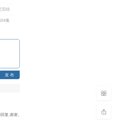
已完结
04集
发 布
回复,谢谢。