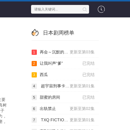
日本剧周榜单
再会～沉默的真相～
更新至第03集
1
让我叫声“爹”
已完结
2
西瓜
已完结
3
超宇宙刑事卡邦 无限
更新至第01集
4
甜蜜的房间
已完结
5
主要
真树
出轨禁止
更新至第02集
6
泰子
力，
TXQ FICTION 神木隆之介
更新至第01集
7
磨，