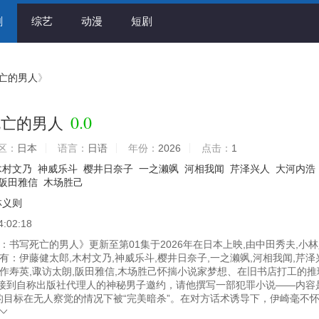
剧
综艺
动漫
短剧
亡的男人
》
0.0
死亡的男人
区：
日本
语言：
日语
年份：
2026
点击：
1
木村文乃
神威乐斗
樱井日奈子
一之濑飒
河相我闻
芹泽兴人
大河内浩
阪田雅信
木场胜己
林义则
4:02:18
：书写死亡的男人》更新至第01集于2026年在日本上映,由中田秀夫,小
有：伊藤健太郎,木村文乃,神威乐斗,樱井日奈子,一之濑飒,河相我闻,芹泽
根作寿英,诹访太朗,阪田雅信,木场胜己怀揣小说家梦想、在旧书店打工的推
接到自称出版社代理人的神秘男子邀约，请他撰写一部犯罪小说——内容
”的目标在无人察觉的情况下被“完美暗杀”。在对方话术诱导下，伊崎毫不