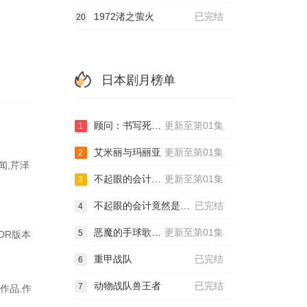
1972渚之萤火
已完结
20
日本剧月榜单
顾问：书写死亡的男人
更新至第01集
1
艾米丽与玛丽亚
更新至第01集
2
闻,芹泽
不起眼的会计竟然是牛郎第二季
更新至第01集
3
不起眼的会计竟然是牛郎
已完结
4
恶魔的手球歌2026
更新至第01集
5
DR版本
重甲战队
已完结
6
动物战队兽王者
已完结
7
作品.作