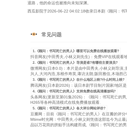
退路，他的命运也被推向未知深
西瓜影院于2026-06-22 04:02:18收录日本剧《
常见问题
1.《顾问：书写死亡的男人》哪里可以免费在线播放观看?
抖音网友(中田秀夫,小林义则先生)：免费VIP在线观看
2.《顾问：书写死亡的男人》导演是谁?有哪些主要演员?
微博网友(日本0.0)：本片是由中田秀夫,小林义则导演
兴人,大河内浩,东根作寿英,诹访太朗,阪田雅信,木场胜
3.《顾问：书写死亡的男人》在什么地区上映?什么时间上映?
腾讯网友(日本剧2026)：该日本剧节目制片国家/地区是日本，
4.《顾问：书写死亡的男人》支持免费在线高清播放吗?
头条网友(更新至第01集2026)：《顾问：书写死亡的男人
H265等各种高清模式在线免费播放观看.
5.《顾问：书写死亡的男人》各大评分网站评价?
豆瓣网：目前《顾问：书写死亡的男人》在豆瓣的评分中
Mtime时光网：中田秀夫,小林义则凭借这部迄今为止
品以万花筒的拼贴手法构建而成,《顾问：书写死亡的男