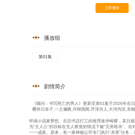
立即播放
播放组
第01集
剧情简介
《顾问：书写死亡的男人》更新至第01集于2026年在日
樱井日奈子,一之濑飒,河相我闻,芹泽兴人,大河内浩,东根
怀揣小说家梦想、在旧书店打工的推理迷伊崎耀，某日接
为“主人公”的目标在无人察觉的情况下被“完美暗杀”。
一一成真。原来，有一家神秘公司专门执行“杀害”任务，