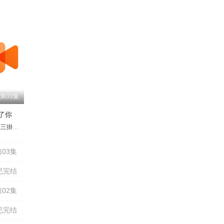
第03集
了你
起子
三掛龙也
川大辅
入山法子
藤泽凉架
井桁弘惠
藤田阳
武田玲奈
矢崎滉
大原优乃
野吕佳代
草川拓弥
塚地武雅
古屋吕敏
津田笃宏
奈叶
伊藤英明
铃木爱理
池田铁洋
松下由树
酒向
03集
已完结
02集
已完结