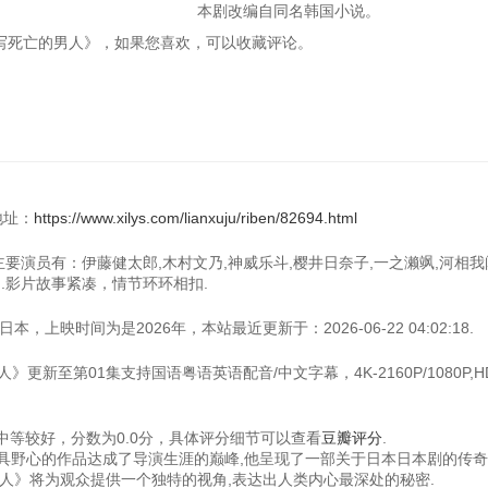
渊。 本剧改编自同名韩国小说。
顾问：书写死亡的男人》，如果您喜欢，可以收藏评论。
地址：
https://www.xilys.com/lianxuju/riben/82694.html
,主要演员有：伊藤健太郎,木村文乃,神威乐斗,樱井日奈子,一之濑飒,河相我
己.影片故事紧凑，情节环环相扣.
上映时间为是2026年，本站最近更新于：2026-06-22 04:02:18.
》更新至第01集支持国语粤语英语配音/中文字幕，4K-2160P/1080P,H
等较好，分数为0.0分，具体评分细节可以查看
豆瓣评分
.
最具野心的作品达成了导演生涯的巅峰,他呈现了一部关于日本日本剧的传奇
人》将为观众提供一个独特的视角,表达出人类内心最深处的秘密.