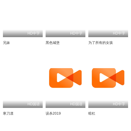
HD中字
HD中字
HD中字
兄妹
黑色城堡
为了所有的女孩
HD国语
HD中字
寒刀凛
误杀2019
暗杠