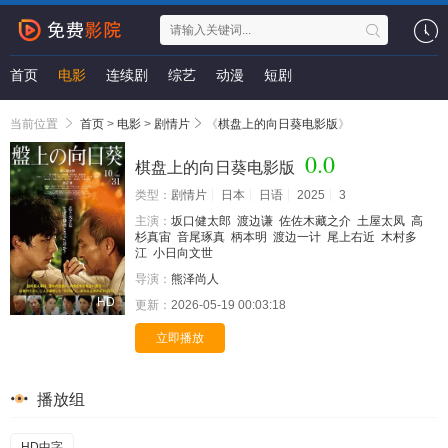
首页
电影
连续剧
综艺
动漫
短剧
当前位置
首页
>
电影
>
剧情片
《
棋盘上的向日葵电影版
》
0.0
棋盘上的向日葵电影版
类型：
剧情片
日本
日语
2025
3
主演：
坂口健太郎
渡边谦
佐佐木藏之介
土屋太凤
高
杉真宙
音尾琢真
柄本明
渡边一计
尾上右近
木村多
江
小日向文世
导演：
熊泽尚人
HD
更新：
2026-05-19 00:03:18
立即播放
播放组
HD中字