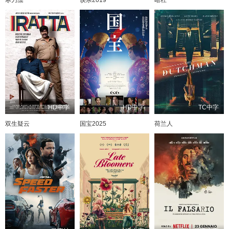
HD中字
HD中字
TC中字
双生疑云
国宝2025
荷兰人