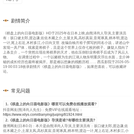
剧情简介
《棋盘上的向日葵电影版》HD于2025年在日本上映,由熊泽尚人导演,主要演员
有：坂口健太郎,渡边谦,佐佐木藏之介,土屋太凤,高杉真宙,音尾琢真,柄本明,渡边
一计,尾上右近,木村多江,小日向文世. 改编自柚月裕子撰写的同名小说，讲述山中
发现一具尸体，线索是将棋子，且是这个世界上仅存七枚的棋子。嫌疑人指向了
上条圭介，一个突然出现在将棋界的天才，他在压倒职业将棋手后成为了风云人
物。 在调查过程中，一个以赌棋为生的江湖人物东明重庆浮出水面，圭介神
秘的成长经历也最终被揭开。那是难以想象的残酷历程…… 西瓜影院于2026-05-
19 00:03:18收录剧情片《棋盘上的向日葵电影版》，如果您喜欢，可以收藏评
论。
常见问题
1.《棋盘上的向日葵电影版》哪里可以免费在线播放观看?
抖音网友(熊泽尚人先生)：免费VIP在线观看地址：
https://www.xilys.com/dianying/juqing/81924.html
2.《棋盘上的向日葵电影版》导演是谁?有哪些主要演员?
微博网友(日本0.0)：本片是由熊泽尚人导演,主要演员有：坂口健太郎,渡边谦,佐
佐木藏之介,土屋太凤,高杉真宙,音尾琢真,柄本明,渡边一计,尾上右近,木村多江,小