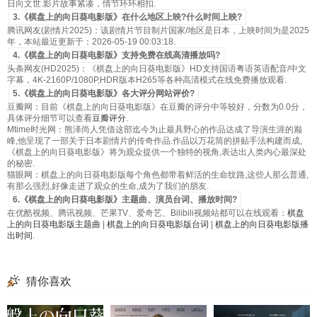
日向文世.影片故事紧凑，情节环环相扣.
3.《棋盘上的向日葵电影版》在什么地区上映?什么时间上映?
腾讯网友(剧情片2025)：该剧情片节目制片国家/地区是日本，上映时间为是2025
年，本站最近更新于：2026-05-19 00:03:18.
4.《棋盘上的向日葵电影版》支持免费在线高清播放吗?
头条网友(HD2025)：《棋盘上的向日葵电影版》HD支持国语粤语英语配音/中文
字幕，4K-2160P/1080P,HDR版本H265等各种高清模式在线免费播放观看.
5.《棋盘上的向日葵电影版》各大评分网站评价?
豆瓣网：目前《棋盘上的向日葵电影版》在豆瓣的评分中等较好，分数为0.0分，
具体评分细节可以查看
豆瓣评分
.
Mtime时光网：熊泽尚人凭借这部迄今为止最具野心的作品达成了导演生涯的巅
峰,他呈现了一部关于日本剧情片的传奇作品.作品以万花筒的拼贴手法构建而成,
《棋盘上的向日葵电影版》将为观众提供一个独特的视角,表达出人类内心最深处
的秘密.
猫眼网：棋盘上的向日葵电影版每个角色都带着鲜活的生命纹路,这些人那么普通,
有那么强烈,好像走进了观众的生命,成为了我们的朋友.
6.《棋盘上的向日葵电影版》主题曲、演员台词、播放时间?
在优酷视频、腾讯视频、芒果TV、爱奇艺、Bilibili视频站都可以在线观看：
棋盘
上的向日葵电影版主题曲
|
棋盘上的向日葵电影版台词
|
棋盘上的向日葵电影版播
出时间
.
猜你喜欢