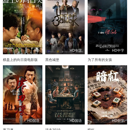
HD
HD中字
HD中字
棋盘上的向日葵电影版
黑色城堡
为了所有的女孩
HD国语
HD国语
HD中字
寒刀凛
误杀2019
暗杠