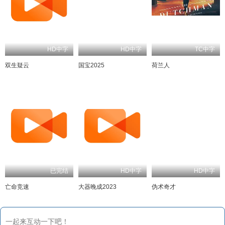
HD中字
HD中字
TC中字
双生疑云
国宝2025
荷兰人
已完结
HD中字
亡命竞速
大器晚成2023
伪术奇才