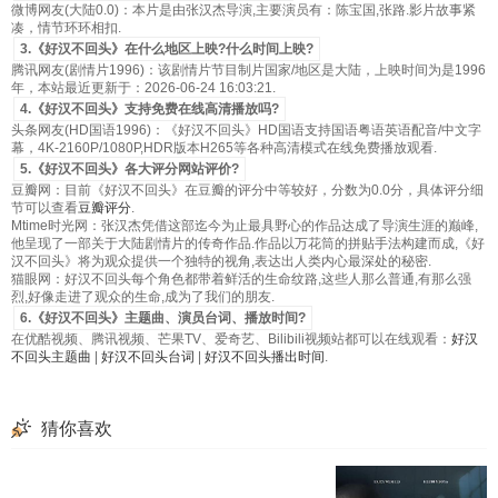
微博网友(大陆0.0)：本片是由张汉杰导演,主要演员有：陈宝国,张路.影片故事紧
凑，情节环环相扣.
3.《好汉不回头》在什么地区上映?什么时间上映?
腾讯网友(剧情片1996)：该剧情片节目制片国家/地区是大陆，上映时间为是1996
年，本站最近更新于：2026-06-24 16:03:21.
4.《好汉不回头》支持免费在线高清播放吗?
头条网友(HD国语1996)：《好汉不回头》HD国语支持国语粤语英语配音/中文字
幕，4K-2160P/1080P,HDR版本H265等各种高清模式在线免费播放观看.
5.《好汉不回头》各大评分网站评价?
豆瓣网：目前《好汉不回头》在豆瓣的评分中等较好，分数为0.0分，具体评分细
节可以查看
豆瓣评分
.
Mtime时光网：张汉杰凭借这部迄今为止最具野心的作品达成了导演生涯的巅峰,
他呈现了一部关于大陆剧情片的传奇作品.作品以万花筒的拼贴手法构建而成,《好
汉不回头》将为观众提供一个独特的视角,表达出人类内心最深处的秘密.
猫眼网：好汉不回头每个角色都带着鲜活的生命纹路,这些人那么普通,有那么强
烈,好像走进了观众的生命,成为了我们的朋友.
6.《好汉不回头》主题曲、演员台词、播放时间?
在优酷视频、腾讯视频、芒果TV、爱奇艺、Bilibili视频站都可以在线观看：
好汉
不回头主题曲
|
好汉不回头台词
|
好汉不回头播出时间
.
猜你喜欢