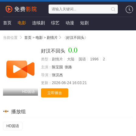
首页
电影
连续剧
综艺
动漫
短剧
当前位置
首页
>
电影
>
剧情片
《
好汉不回头
》
0.0
好汉不回头
类型：
剧情片
大陆
国语
1996
2
主演：
陈宝国
张路
导演：
张汉杰
更新：
2026-06-24 16:03:21
HD国语
立即播放
播放组
HD国语