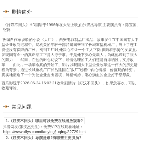
剧情简介
《好汉不回头》HD国语于1996年在大陆上映,由张汉杰导演,主要演员有：陈宝国,
张路.
改编自作家谈歌的小说《大厂》。西安电影制品厂出品。故事发生在中国国有大中
型企业改制过程中。局机关的年轻干部吕建国来到了长城重型机械厂，当上了连工
资也没有保障的厂长。刚到工厂时,他决心不让一个工人下岗,但随着形势的发展,他
发现国有企业的真正结症正是人浮于事。于是他下决心先裁人，为此他遇到了很大
的阻力……然而，在他的耐心劝说下，通情达理的工人们还是自愿牺牲，支持改
革……由此，一场革命真的开始了。影片以我国大中型企业改革这一伟大的历史进
程为背景，通过长城重机厂厂长吕建国在"救厂"过程中内心情感、价值观的转变，
真实地塑造了一个为使企业走出困境，殚精竭虑，呕心沥血的企业好干部形象。
西瓜影院于2026-06-24 16:03:21收录剧情片《好汉不回头》，如果您喜欢，可以
收藏评论。
常见问题
1.《好汉不回头》哪里可以免费在线播放观看?
抖音网友(张汉杰先生)：免费VIP在线观看地址：
https://www.xilys.com/dianying/juqing/82729.html
2.《好汉不回头》导演是谁?有哪些主要演员?