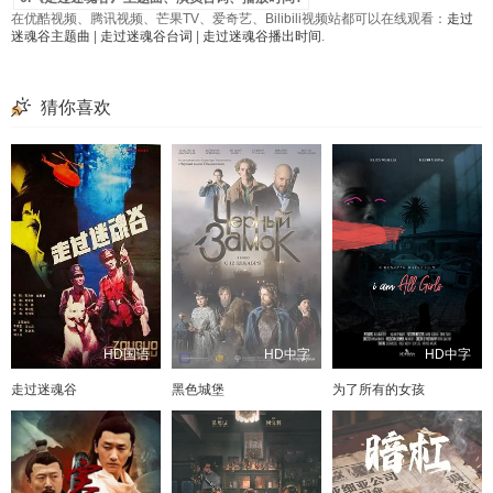
在优酷视频、腾讯视频、芒果TV、爱奇艺、Bilibili视频站都可以在线观看：
走过
迷魂谷主题曲
|
走过迷魂谷台词
|
走过迷魂谷播出时间
.
猜你喜欢
HD国语
HD中字
HD中字
走过迷魂谷
黑色城堡
为了所有的女孩