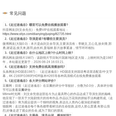
常见问题
1.《走过迷魂谷》哪里可以免费在线播放观看?
抖音网友(刘文余先生)：免费VIP在线观看地址：
https://www.xilys.com/dianying/juqing/82735.html
2.《走过迷魂谷》导演是谁?有哪些主要演员?
微博网友(大陆0.0)：本片是由刘文余导演,主要演员有：李晓文,王心见,狄剑青,郭
勇,谢诺远,侯天来,路羽,由长科,姜瑞林.影片故事紧凑，情节环环相扣.
3.《走过迷魂谷》在什么地区上映?什么时间上映?
腾讯网友(剧情片1987)：该剧情片节目制片国家/地区是大陆，上映时间为是1987
年，本站最近更新于：2026-06-24 16:03:21.
4.《走过迷魂谷》支持免费在线高清播放吗?
头条网友(HD国语1987)：《走过迷魂谷》HD国语支持国语粤语英语配音/中文字
幕，4K-2160P/1080P,HDR版本H265等各种高清模式在线免费播放观看.
5.《走过迷魂谷》各大评分网站评价?
豆瓣网：目前《走过迷魂谷》在豆瓣的评分中等较好，分数为0.0分，具体评分细
节可以查看
豆瓣评分
.
Mtime时光网：刘文余凭借这部迄今为止最具野心的作品达成了导演生涯的巅峰,
他呈现了一部关于大陆剧情片的传奇作品.作品以万花筒的拼贴手法构建而成,《走
过迷魂谷》将为观众提供一个独特的视角,表达出人类内心最深处的秘密.
猫眼网：走过迷魂谷每个角色都带着鲜活的生命纹路,这些人那么普通,有那么强
烈,好像走进了观众的生命,成为了我们的朋友.
6.《走过迷魂谷》主题曲、演员台词、播放时间?