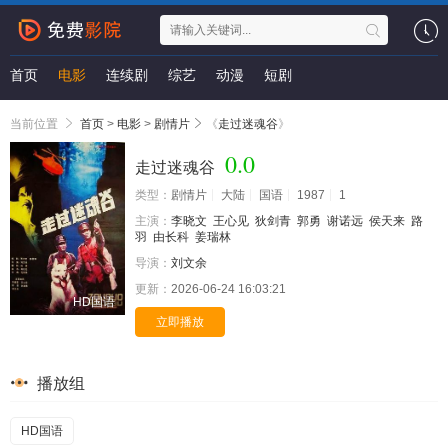
首页
电影
连续剧
综艺
动漫
短剧
当前位置
首页
>
电影
>
剧情片
《
走过迷魂谷
》
0.0
走过迷魂谷
类型：
剧情片
大陆
国语
1987
1
主演：
李晓文
王心见
狄剑青
郭勇
谢诺远
侯天来
路
羽
由长科
姜瑞林
导演：
刘文余
更新：
2026-06-24 16:03:21
HD国语
立即播放
播放组
HD国语