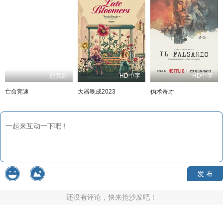
已完结
HD中字
HD中字
亡命竞速
大器晚成2023
伪术奇才
发 布
还没有评论，快来抢沙发吧！