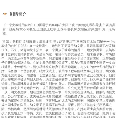
剧情简介
《一个女教练的自述》HD国语于1983年在大陆上映,由詹相持,孟和导演,主要演员
有：赵英,特木沁,邓晓光,王国强,王红宇,王珠冉,鄂长林,艾丽娅,张萍,孟和,克日伦高
娃.
导 演：詹相持 孟和编 剧：庆元波主 演：赵英 王红宇 王国强 特木沁 邓晓光一个女
教练的自述 (1983）在一次比赛中，她战胜了男孩子纳文泰，并因此赢得了友谊和
信任。不久，体育学院来招生，在一个男孩子缺席的情况下，她女扮男装，以熟练
的球艺得到老师的赞许。可是因为这一项目不培养女运动员，她未被录取。时隔数
年，纳文泰从体育学院毕业归来，阿尔塔琳已在当地小学当了体育老师，正带领孩
子们开展曲棍球运动。在纳文泰的组织和倡导下，莫力达瓦族组织了全国第一支曲
棍球队。十年动乱中，阿尔塔琳被迫放弃了曲棍球运动，与少时的伙伴戈托烈结了
婚，准备做一个贤妻良母。结婚仪式上，被关押了数年的纳文泰赶来祝贺。纳文泰
对生活充满信心，期望着一切重新开始。他没料阿尔塔琳对事业已心灰意冷。他的
恋人安琪莲也被迫与别人结合。纳文泰虽然痛苦，却没有消沉，他又开展了曲棍球
运动，阿尔塔琳和许多孩子被吸引到他的身边。阿尔塔琳想要走出家庭参加曲棍球
运动，但丈夫反对她往外跑，孩子需要她照料，公公则更是用种种理由来阻拦她。
一次，纳文泰患病，她经过激烈的思想斗争，带队出现在运动场上。她的行动使丈
夫、公公非常恼火。丈夫甚至采取断然措施，把她抢进了深山伐木区，想以温暖、
安逸的家庭生活感化她。这时，正值球队的训练的紧张时刻，国家体委马上要来选
拨出国比赛的队员，纳文泰又患重病不能到场。深夜，阿尔塔琳趁戈托烈熟睡之
际，悄悄跑出。然而阿尔塔琳无法既做教练又当母亲，在她布置比赛方案的时候，
孩子从陡坡上滚下摔伤。为此，丈夫把她赶出了家门。但值得欣慰的是，她的十名
队员被选入国家队，代表祖国参加国际比赛。戈托烈的行为受到人们的批评，他鼓