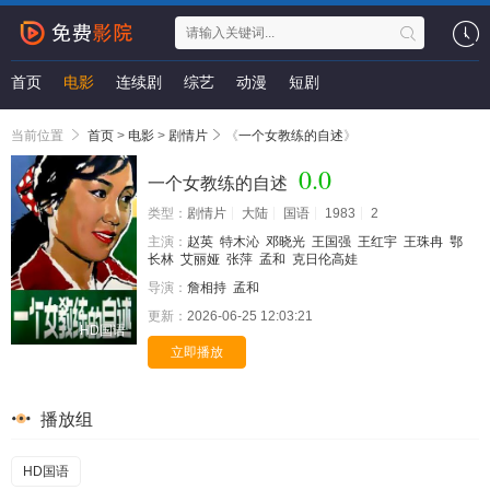
首页
电影
连续剧
综艺
动漫
短剧
当前位置
首页
>
电影
>
剧情片
《
一个女教练的自述
》
0.0
一个女教练的自述
类型：
剧情片
大陆
国语
1983
2
主演：
赵英
特木沁
邓晓光
王国强
王红宇
王珠冉
鄂
长林
艾丽娅
张萍
孟和
克日伦高娃
导演：
詹相持
孟和
更新：
2026-06-25 12:03:21
HD国语
立即播放
播放组
HD国语