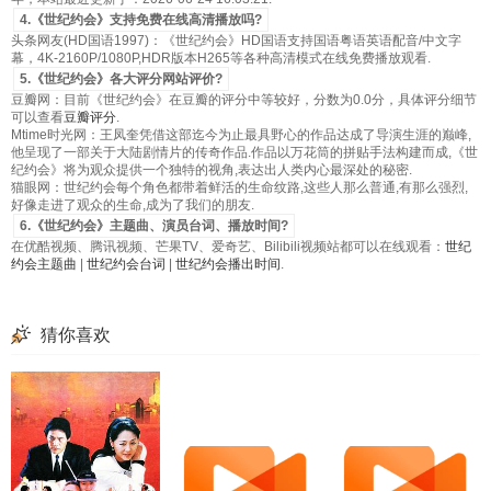
4.《世纪约会》支持免费在线高清播放吗?
头条网友(HD国语1997)：《世纪约会》HD国语支持国语粤语英语配音/中文字
幕，4K-2160P/1080P,HDR版本H265等各种高清模式在线免费播放观看.
5.《世纪约会》各大评分网站评价?
豆瓣网：目前《世纪约会》在豆瓣的评分中等较好，分数为0.0分，具体评分细节
可以查看
豆瓣评分
.
Mtime时光网：王凤奎凭借这部迄今为止最具野心的作品达成了导演生涯的巅峰,
他呈现了一部关于大陆剧情片的传奇作品.作品以万花筒的拼贴手法构建而成,《世
纪约会》将为观众提供一个独特的视角,表达出人类内心最深处的秘密.
猫眼网：世纪约会每个角色都带着鲜活的生命纹路,这些人那么普通,有那么强烈,
好像走进了观众的生命,成为了我们的朋友.
6.《世纪约会》主题曲、演员台词、播放时间?
在优酷视频、腾讯视频、芒果TV、爱奇艺、Bilibili视频站都可以在线观看：
世纪
约会主题曲
|
世纪约会台词
|
世纪约会播出时间
.
猜你喜欢