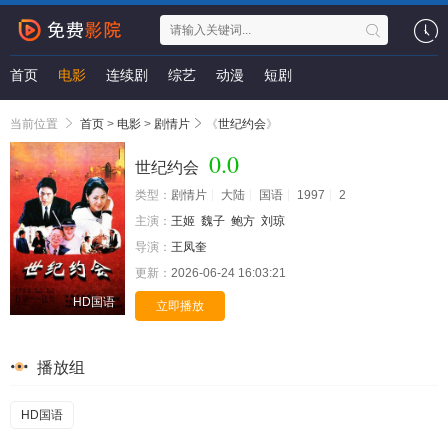
首页
电影
连续剧
综艺
动漫
短剧
当前位置
首页
>
电影
>
剧情片
《
世纪约会
》
0.0
世纪约会
类型：
剧情片
大陆
国语
1997
2
主演：
王姬
魏子
鲍方
刘琼
导演：
王凤奎
更新：
2026-06-24 16:03:21
HD国语
立即播放
播放组
HD国语