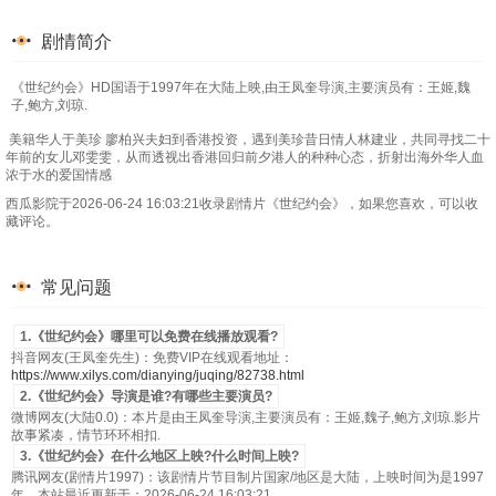
剧情简介
《世纪约会》HD国语于1997年在大陆上映,由王凤奎导演,主要演员有：王姬,魏
子,鲍方,刘琼.
美籍华人于美珍 廖柏兴夫妇到香港投资，遇到美珍昔日情人林建业，共同寻找二十
年前的女儿邓雯雯，从而透视出香港回归前夕港人的种种心态，折射出海外华人血
浓于水的爱国情感
西瓜影院于2026-06-24 16:03:21收录剧情片《世纪约会》，如果您喜欢，可以收
藏评论。
常见问题
1.《世纪约会》哪里可以免费在线播放观看?
抖音网友(王凤奎先生)：免费VIP在线观看地址：
https://www.xilys.com/dianying/juqing/82738.html
2.《世纪约会》导演是谁?有哪些主要演员?
微博网友(大陆0.0)：本片是由王凤奎导演,主要演员有：王姬,魏子,鲍方,刘琼.影片
故事紧凑，情节环环相扣.
3.《世纪约会》在什么地区上映?什么时间上映?
腾讯网友(剧情片1997)：该剧情片节目制片国家/地区是大陆，上映时间为是1997
年，本站最近更新于：2026-06-24 16:03:21.