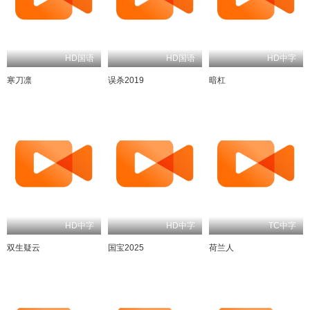
HD国语
HD国语
HD中字
寒刀凛
误杀2019
暗杠
HD中字
HD中字
TC中字
双生疑云
国宝2025
荷兰人