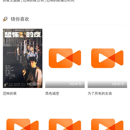
的夜主题曲
|
恐怖的夜台词
|
恐怖的夜播出时间
.
猜你喜欢
HD国语
HD中字
HD中字
恐怖的夜
黑色城堡
为了所有的女孩