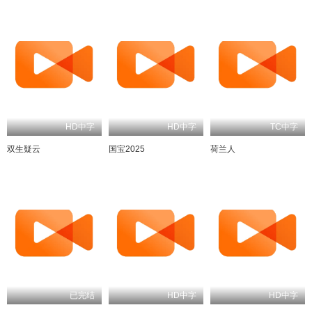
HD中字
HD中字
TC中字
双生疑云
国宝2025
荷兰人
已完结
HD中字
HD中字