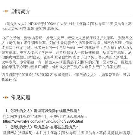
剧情简介
《消失的女人》HD国语于1993年在大陆上映,由何群,刘宝林导演,主要演员有：葛
优,尤勇智,剧雪,耿歌,姜宏波,韩善续.
冬日的傍晚，滑冰场发现一具无头女尸，经查此人是餐厅服务员刘丽珠，刑警单立
人（葛优 饰）着手调查此案。刘的丈天对妻子的遇害反应冷漠，虽不合常理，但最
终排除了作案可能。死者身上的一个电话号码让一个叫李建平（尤勇 饰）的人纳入
警方视线，单立人传讯了李建平，调查得知该人一惯招摇撞骗、玩弄女性感情。从
他的房间里搜出B型血衣，正好和死者血型相吻合，但李矢口否认杀死了刘丽珠。
次年春天，冰雪消融，有一捕鱼人从河里捞起了刘丽珠的头颅，面对铁证，百般抵
赖的李建平心理防线彻底崩溃，他如实交代了强奸未遂杀人灭口的作案过程......
西瓜影院于2026-06-28 20:03:21收录剧情片《消失的女人》，如果您喜欢，可以
收藏评论。
常见问题
1.《消失的女人》哪里可以免费在线播放观看?
抖音网友(何群,刘宝林先生)：免费VIP在线观看地址：
https://www.xilys.com/dianying/juqing/82895.html
2.《消失的女人》导演是谁?有哪些主要演员?
微博网友(大陆6.5)：本片是由何群,刘宝林导演,主要演员有：葛优,尤勇智,剧雪,耿