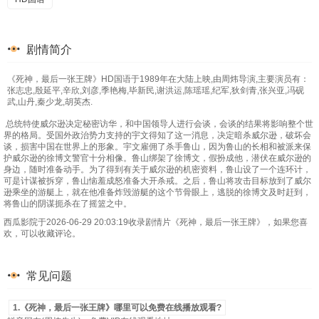
剧情简介
《死神，最后一张王牌》HD国语于1989年在大陆上映,由周炜导演,主要演员有：
张志忠,殷延平,辛欣,刘彦,季艳梅,毕新民,谢洪运,陈瑶瑶,纪军,狄剑青,张兴亚,冯砚
武,山丹,秦少龙,胡英杰.
总统特使威尔逊决定秘密访华，和中国领导人进行会谈，会谈的结果将影响整个世
界的格局。受国外政治势力支持的宇文得知了这一消息，决定暗杀威尔逊，破坏会
谈，损害中国在世界上的形象。宇文雇佣了杀手鲁山，因为鲁山的长相和被派来保
护威尔逊的徐博文警官十分相像。鲁山绑架了徐博文，假扮成他，潜伏在威尔逊的
身边，随时准备动手。为了得到有关于威尔逊的机密资料，鲁山设了一个连环计，
可是计谋被拆穿，鲁山恼羞成怒准备大开杀戒。之后，鲁山将攻击目标放到了威尔
逊乘坐的游艇上，就在他准备炸毁游艇的这个节骨眼上，逃脱的徐博文及时赶到，
将鲁山的阴谋扼杀在了摇篮之中。
西瓜影院于2026-06-29 20:03:19收录剧情片《死神，最后一张王牌》，如果您喜
欢，可以收藏评论。
常见问题
1.《死神，最后一张王牌》哪里可以免费在线播放观看?