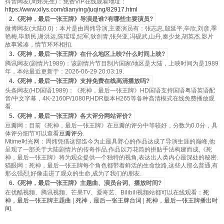
抖音网友(周炜先生)：免费VIP在线观看地址：
https://www.xilys.com/dianying/juqing/82917.html
2.《死神，最后一张王牌》导演是谁?有哪些主要演员?
微博网友(大陆0.0)：本片是由周炜导演,主要演员有：张志忠,殷延平,辛欣,刘彦,季
艳梅,毕新民,谢洪运,陈瑶瑶,纪军,狄剑青,张兴亚,冯砚武,山丹,秦少龙,胡英杰.影片
故事紧凑，情节环环相扣.
3.《死神，最后一张王牌》在什么地区上映?什么时间上映?
腾讯网友(剧情片1989)：该剧情片节目制片国家/地区是大陆，上映时间为是1989
年，本站最近更新于：2026-06-29 20:03:19.
4.《死神，最后一张王牌》支持免费在线高清播放吗?
头条网友(HD国语1989)：《死神，最后一张王牌》HD国语支持国语粤语英语配
音/中文字幕，4K-2160P/1080P,HDR版本H265等各种高清模式在线免费播放观
看.
5.《死神，最后一张王牌》各大评分网站评价?
豆瓣网：目前《死神，最后一张王牌》在豆瓣的评分中等较好，分数为0.0分，具
体评分细节可以查看
豆瓣评分
.
Mtime时光网：周炜凭借这部迄今为止最具野心的作品达成了导演生涯的巅峰,他
呈现了一部关于大陆剧情片的传奇作品.作品以万花筒的拼贴手法构建而成,《死
神，最后一张王牌》将为观众提供一个独特的视角,表达出人类内心最深处的秘密.
猫眼网：死神，最后一张王牌每个角色都带着鲜活的生命纹路,这些人那么普通,有
那么强烈,好像走进了观众的生命,成为了我们的朋友.
6.《死神，最后一张王牌》主题曲、演员台词、播放时间?
在优酷视频、腾讯视频、芒果TV、爱奇艺、Bilibili视频站都可以在线观看：
死
神，最后一张王牌主题曲
|
死神，最后一张王牌台词
|
死神，最后一张王牌播出时
间
.