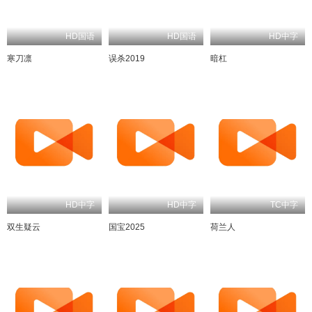
HD国语
HD国语
寒刀凛
误杀2019
暗杠
HD中字
HD中字
TC中字
双生疑云
国宝2025
荷兰人