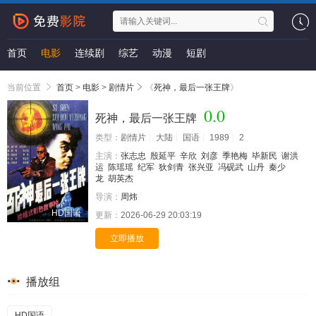
首页
电影
连续剧
综艺
动漫
短剧
当前位置
首页
>
电影
>
剧情片
《
死神，最后一张王牌
》
0.0
死神，最后一张王牌
类型：
剧情片
大陆
国语
1989
2
主演：
张志忠
殷延平
辛欣
刘彦
季艳梅
毕新民
谢洪
运
陈瑶瑶
纪军
狄剑青
张兴亚
冯砚武
山丹
秦少
龙
胡英杰
导演：
周炜
HD国语
更新：
2026-06-29 20:03:19
立即播放
播放组
HD国语