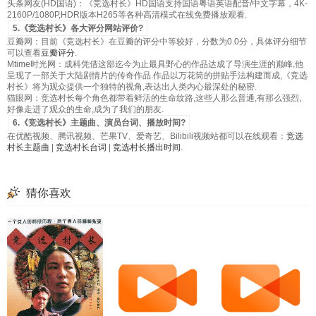
头条网友(HD国语)：《竞选村长》HD国语支持国语粤语英语配音/中文字幕，4K-
2160P/1080P,HDR版本H265等各种高清模式在线免费播放观看.
5.《竞选村长》各大评分网站评价?
豆瓣网：目前《竞选村长》在豆瓣的评分中等较好，分数为0.0分，具体评分细节
可以查看
豆瓣评分
.
Mtime时光网：成科凭借这部迄今为止最具野心的作品达成了导演生涯的巅峰,他
呈现了一部关于大陆剧情片的传奇作品.作品以万花筒的拼贴手法构建而成,《竞选
村长》将为观众提供一个独特的视角,表达出人类内心最深处的秘密.
猫眼网：竞选村长每个角色都带着鲜活的生命纹路,这些人那么普通,有那么强烈,
好像走进了观众的生命,成为了我们的朋友.
6.《竞选村长》主题曲、演员台词、播放时间?
在优酷视频、腾讯视频、芒果TV、爱奇艺、Bilibili视频站都可以在线观看：
竞选
村长主题曲
|
竞选村长台词
|
竞选村长播出时间
.
猜你喜欢