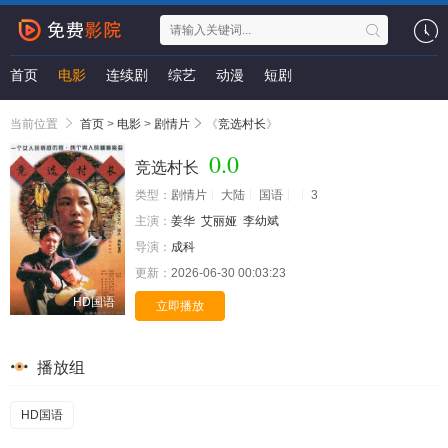
首页
电影
连续剧
综艺
动漫
短剧
当前位置
首页
>
电影
>
剧情片
《
竞选村长
》
0.0
竞选村长
类型：
剧情片
大陆
国语
3
主演：
姜华
艾丽娅
李幼斌
导演：
成科
更新：
2026-06-30 00:03:23
HD国语
立即播放
播放组
HD国语