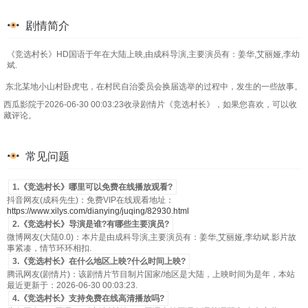
剧情简介
《竞选村长》HD国语于年在大陆上映,由成科导演,主要演员有：姜华,艾丽娅,李幼
斌.
东北某地小山村卧虎屯，在村民自治委员会换届选举的过程中，发生的一些故事。
西瓜影院于2026-06-30 00:03:23收录剧情片《竞选村长》，如果您喜欢，可以收
藏评论。
常见问题
1.《竞选村长》哪里可以免费在线播放观看?
抖音网友(成科先生)：免费VIP在线观看地址：
https://www.xilys.com/dianying/juqing/82930.html
2.《竞选村长》导演是谁?有哪些主要演员?
微博网友(大陆0.0)：本片是由成科导演,主要演员有：姜华,艾丽娅,李幼斌.影片故
事紧凑，情节环环相扣.
3.《竞选村长》在什么地区上映?什么时间上映?
腾讯网友(剧情片)：该剧情片节目制片国家/地区是大陆，上映时间为是年，本站
最近更新于：2026-06-30 00:03:23.
4.《竞选村长》支持免费在线高清播放吗?