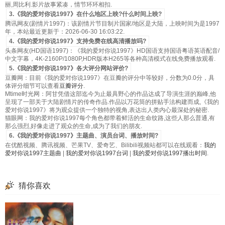
丽,周比利.影片故事紧凑，情节环环相扣.
3.《我的爱对你说1997》在什么地区上映?什么时间上映?
腾讯网友(剧情片1997)：该剧情片节目制片国家/地区是大陆，上映时间为是1997
年，本站最近更新于：2026-06-30 16:03:22.
4.《我的爱对你说1997》支持免费在线高清播放吗?
头条网友(HD国语1997)：《我的爱对你说1997》HD国语支持国语粤语英语配音/
中文字幕，4K-2160P/1080P,HDR版本H265等各种高清模式在线免费播放观看.
5.《我的爱对你说1997》各大评分网站评价?
豆瓣网：目前《我的爱对你说1997》在豆瓣的评分中等较好，分数为0.0分，具
体评分细节可以查看
豆瓣评分
.
Mtime时光网：阿甘凭借这部迄今为止最具野心的作品达成了导演生涯的巅峰,他
呈现了一部关于大陆剧情片的传奇作品.作品以万花筒的拼贴手法构建而成,《我的
爱对你说1997》将为观众提供一个独特的视角,表达出人类内心最深处的秘密.
猫眼网：我的爱对你说1997每个角色都带着鲜活的生命纹路,这些人那么普通,有
那么强烈,好像走进了观众的生命,成为了我们的朋友.
6.《我的爱对你说1997》主题曲、演员台词、播放时间?
在优酷视频、腾讯视频、芒果TV、爱奇艺、Bilibili视频站都可以在线观看：
我的
爱对你说1997主题曲
|
我的爱对你说1997台词
|
我的爱对你说1997播出时间
.
猜你喜欢