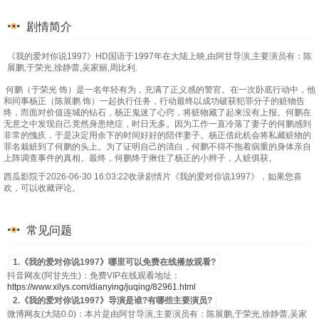
剧情简介
《我的爱对你说1997》HD国语于1997年在大陆上映,由阿甘导演,主要演员有：陈
展鹏,于荣光,徐静蕾,吴家丽,周比利.
何鹏（于荣光 饰）是一名年轻有为，充满了正义感的警官。在一次卧底行动中，他
和同事杨正（陈展鹏 饰）一起执行任务，行动最终以成功破获犯罪分子的赃物告
终，而面对价值连城的钻石，杨正鬼迷了心窍，将赃物藏了起来没有上报。何鹏在
无意之中发现自己竟然身患绝症，时日无多。因为工作一直冷落了妻子的何鹏感到
非常的愧疚，于是决定用余下的时间好好的陪伴妻子。杨正借此机会将私藏赃物的
罪名栽赃到了何鹏的头上。为了证明自己的清白，何鹏不得不拖着病重的身体亲自
上阵调查事件的真相。最终，何鹏终于揪住了杨正的小辫子，人赃俱获。
西瓜影院于2026-06-30 16:03:22收录剧情片《我的爱对你说1997》，如果您喜
欢，可以收藏评论。
常见问题
1.《我的爱对你说1997》哪里可以免费在线播放观看?
抖音网友(阿甘先生)：免费VIP在线观看地址：
https://www.xilys.com/dianying/juqing/82961.html
2.《我的爱对你说1997》导演是谁?有哪些主要演员?
微博网友(大陆0.0)：本片是由阿甘导演,主要演员有：陈展鹏,于荣光,徐静蕾,吴家