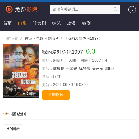
首页
电影
连续剧
综艺
动漫
短剧
当前位置
首页
>
电影
>
剧情片
《
我的爱对你说1997
》
0.0
我的爱对你说1997
类型：
剧情片
大陆
国语
1997
4
主演：
陈展鹏
于荣光
徐静蕾
吴家丽
周比利
导演：
阿甘
更新：
2026-06-30 16:03:22
HD国语
立即播放
播放组
HD国语