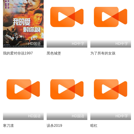
HD国语
HD中字
HD中字
我的爱对你说1997
黑色城堡
为了所有的女孩
HD国语
HD国语
HD中字
寒刀凛
误杀2019
暗杠