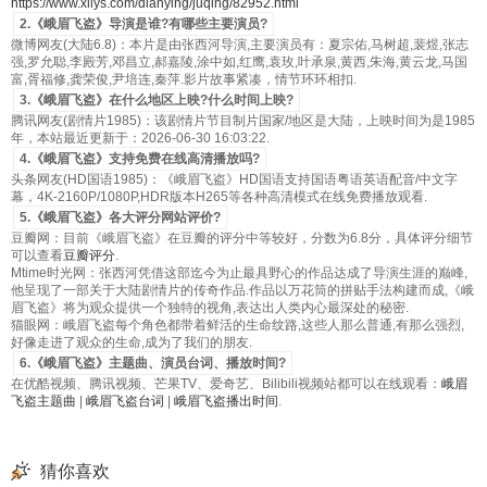
https://www.xilys.com/dianying/juqing/82952.html
2.《峨眉飞盗》导演是谁?有哪些主要演员?
微博网友(大陆6.8)：本片是由张西河导演,主要演员有：夏宗佑,马树超,裴煜,张志
强,罗允聪,李殿芳,邓昌立,郝嘉陵,涂中如,红鹰,袁玫,叶承泉,黄西,朱海,黄云龙,马国
富,胥福修,龚荣俊,尹培连,秦萍.影片故事紧凑，情节环环相扣.
3.《峨眉飞盗》在什么地区上映?什么时间上映?
腾讯网友(剧情片1985)：该剧情片节目制片国家/地区是大陆，上映时间为是1985
年，本站最近更新于：2026-06-30 16:03:22.
4.《峨眉飞盗》支持免费在线高清播放吗?
头条网友(HD国语1985)：《峨眉飞盗》HD国语支持国语粤语英语配音/中文字
幕，4K-2160P/1080P,HDR版本H265等各种高清模式在线免费播放观看.
5.《峨眉飞盗》各大评分网站评价?
豆瓣网：目前《峨眉飞盗》在豆瓣的评分中等较好，分数为6.8分，具体评分细节
可以查看
豆瓣评分
.
Mtime时光网：张西河凭借这部迄今为止最具野心的作品达成了导演生涯的巅峰,
他呈现了一部关于大陆剧情片的传奇作品.作品以万花筒的拼贴手法构建而成,《峨
眉飞盗》将为观众提供一个独特的视角,表达出人类内心最深处的秘密.
猫眼网：峨眉飞盗每个角色都带着鲜活的生命纹路,这些人那么普通,有那么强烈,
好像走进了观众的生命,成为了我们的朋友.
6.《峨眉飞盗》主题曲、演员台词、播放时间?
在优酷视频、腾讯视频、芒果TV、爱奇艺、Bilibili视频站都可以在线观看：
峨眉
飞盗主题曲
|
峨眉飞盗台词
|
峨眉飞盗播出时间
.
猜你喜欢