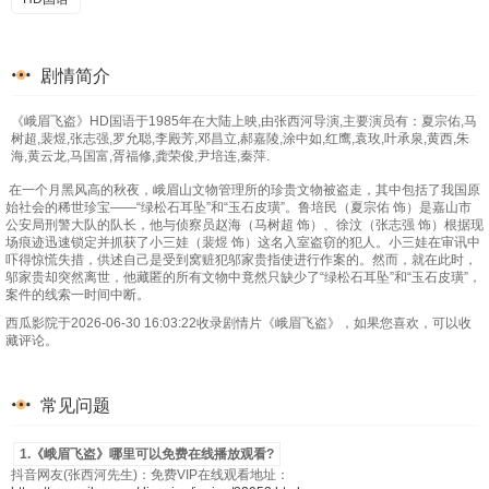
剧情简介
《峨眉飞盗》HD国语于1985年在大陆上映,由张西河导演,主要演员有：夏宗佑,马
树超,裴煜,张志强,罗允聪,李殿芳,邓昌立,郝嘉陵,涂中如,红鹰,袁玫,叶承泉,黄西,朱
海,黄云龙,马国富,胥福修,龚荣俊,尹培连,秦萍.
在一个月黑风高的秋夜，峨眉山文物管理所的珍贵文物被盗走，其中包括了我国原
始社会的稀世珍宝——“绿松石耳坠”和“玉石皮璜”。鲁培民（夏宗佑 饰）是嘉山市
公安局刑警大队的队长，他与侦察员赵海（马树超 饰）、徐汶（张志强 饰）根据现
场痕迹迅速锁定并抓获了小三娃（裴煜 饰）这名入室盗窃的犯人。小三娃在审讯中
吓得惊慌失措，供述自己是受到窝赃犯邬家贵指使进行作案的。然而，就在此时，
邬家贵却突然离世，他藏匿的所有文物中竟然只缺少了“绿松石耳坠”和“玉石皮璜”，
案件的线索一时间中断。
西瓜影院于2026-06-30 16:03:22收录剧情片《峨眉飞盗》，如果您喜欢，可以收
藏评论。
常见问题
1.《峨眉飞盗》哪里可以免费在线播放观看?
抖音网友(张西河先生)：免费VIP在线观看地址：