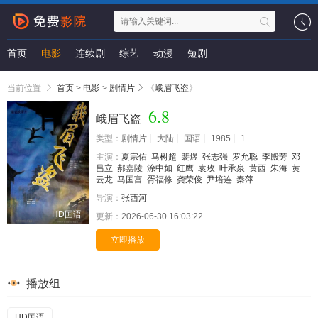
首页
电影
连续剧
综艺
动漫
短剧
当前位置
首页
>
电影
>
剧情片
《
峨眉飞盗
》
6.8
峨眉飞盗
类型：
剧情片
大陆
国语
1985
1
主演：
夏宗佑
马树超
裴煜
张志强
罗允聪
李殿芳
邓
昌立
郝嘉陵
涂中如
红鹰
袁玫
叶承泉
黄西
朱海
黄
云龙
马国富
胥福修
龚荣俊
尹培连
秦萍
导演：
张西河
HD国语
更新：
2026-06-30 16:03:22
立即播放
播放组
HD国语