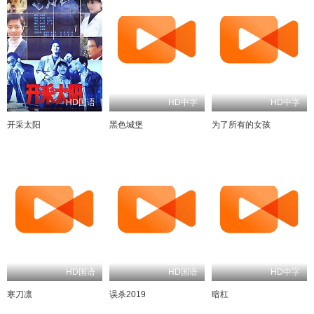
HD国语
HD中字
HD中字
开采太阳
黑色城堡
为了所有的女孩
HD国语
HD国语
HD中字
寒刀凛
误杀2019
暗杠