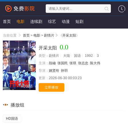
首页
电影
连续剧
综艺
动漫
短剧
当前位置
首页
>
电影
>
剧情片
《
开采太阳
》
0.0
开采太阳
类型：
剧情片
大陆
国语
1992
3
主演：
段岫
张国民
张琪
张志忠
陈大伟
导演：
姚贤玲
孙羽
更新：
2026-06-30 00:03:23
HD国语
立即播放
播放组
HD国语