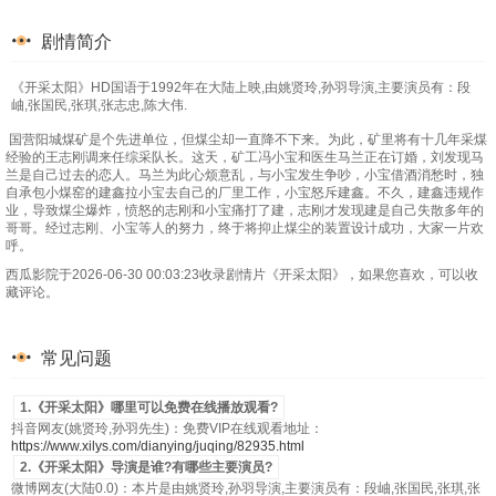
剧情简介
《开采太阳》HD国语于1992年在大陆上映,由姚贤玲,孙羽导演,主要演员有：段
岫,张国民,张琪,张志忠,陈大伟.
国营阳城煤矿是个先进单位，但煤尘却一直降不下来。为此，矿里将有十几年采煤
经验的王志刚调来任综采队长。这天，矿工冯小宝和医生马兰正在订婚，刘发现马
兰是自己过去的恋人。马兰为此心烦意乱，与小宝发生争吵，小宝借酒消愁时，独
自承包小煤窑的建鑫拉小宝去自己的厂里工作，小宝怒斥建鑫。不久，建鑫违规作
业，导致煤尘爆炸，愤怒的志刚和小宝痛打了建，志刚才发现建是自己失散多年的
哥哥。经过志刚、小宝等人的努力，终于将抑止煤尘的装置设计成功，大家一片欢
呼。
西瓜影院于2026-06-30 00:03:23收录剧情片《开采太阳》，如果您喜欢，可以收
藏评论。
常见问题
1.《开采太阳》哪里可以免费在线播放观看?
抖音网友(姚贤玲,孙羽先生)：免费VIP在线观看地址：
https://www.xilys.com/dianying/juqing/82935.html
2.《开采太阳》导演是谁?有哪些主要演员?
微博网友(大陆0.0)：本片是由姚贤玲,孙羽导演,主要演员有：段岫,张国民,张琪,张