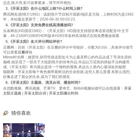
志忠,陈大伟.影片故事紧凑，情节环环相扣.
3.《开采太阳》在什么地区上映?什么时间上映?
腾讯网友(剧情片1992)：该剧情片节目制片国家/地区是大陆，上映时间为是1992
年，本站最近更新于：2026-06-30 00:03:23.
4.《开采太阳》支持免费在线高清播放吗?
头条网友(HD国语1992)：《开采太阳》HD国语支持国语粤语英语配音/中文字
幕，4K-2160P/1080P,HDR版本H265等各种高清模式在线免费播放观看.
5.《开采太阳》各大评分网站评价?
豆瓣网：目前《开采太阳》在豆瓣的评分中等较好，分数为0.0分，具体评分细节
可以查看
豆瓣评分
.
Mtime时光网：姚贤玲,孙羽凭借这部迄今为止最具野心的作品达成了导演生涯的
巅峰,他呈现了一部关于大陆剧情片的传奇作品.作品以万花筒的拼贴手法构建而
成,《开采太阳》将为观众提供一个独特的视角,表达出人类内心最深处的秘密.
猫眼网：开采太阳每个角色都带着鲜活的生命纹路,这些人那么普通,有那么强烈,
好像走进了观众的生命,成为了我们的朋友.
6.《开采太阳》主题曲、演员台词、播放时间?
在优酷视频、腾讯视频、芒果TV、爱奇艺、Bilibili视频站都可以在线观看：
开采
太阳主题曲
|
开采太阳台词
|
开采太阳播出时间
.
猜你喜欢