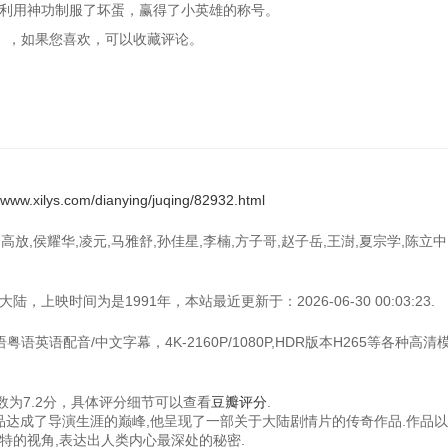
利用神功制服了坏蛋，赢得了小英雄的称号。
京小妞》，如果您喜欢，可以收藏评论。
//www.xilys.com/dianying/juqing/82932.html
放,侯耀华,凌元,马雅舒,孙佳星,李楠,方子哥,赵子岳,王澍,夏宗学,陈立中
上映时间为是1991年，本站最近更新于：2026-06-30 00:03:23.
语英语配音/中文字幕，4K-2160P/1080P,HDR版本H265等各种高清
为7.2分，具体评分细节可以查看
豆瓣评分
.
作品达成了导演生涯的巅峰,他呈现了一部关于大陆剧情片的传奇作品.作品
特的视角,表达出人类内心最深处的秘密.