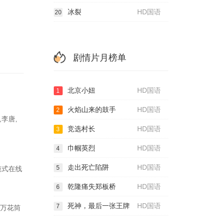
冰裂
HD国语
20
剧情片月榜单
北京小妞
HD国语
1
火焰山来的鼓手
HD国语
2
,李唐,
竞选村长
HD国语
3
巾帼英烈
HD国语
4
走出死亡陷阱
HD国语
5
模式在线
乾隆痛失郑板桥
HD国语
6
死神，最后一张王牌
HD国语
7
以万花筒