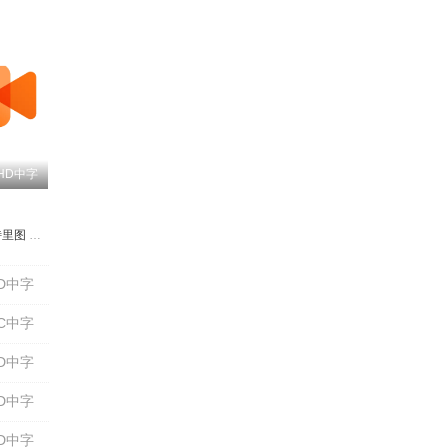
HD中字
特里图
a Adelay
因·福勒
尼·普拉特
朱莉娅·米切利尼
塔利亚·巴尔萨姆
朱迪·阮
本杰明·泰思
Oscar Rockwell
安德烈·阿坎杰利
Shonica Gooden
凯文·尼龙
麦克斯·詹金斯
Pierluigi Gigante
Lazarus Simmons
拉提法·赫尔德
爱德华多·佩谢
Sally Stewart
克劳迪奥·
托尼·托尔
D中字
C中字
D中字
D中字
D中字