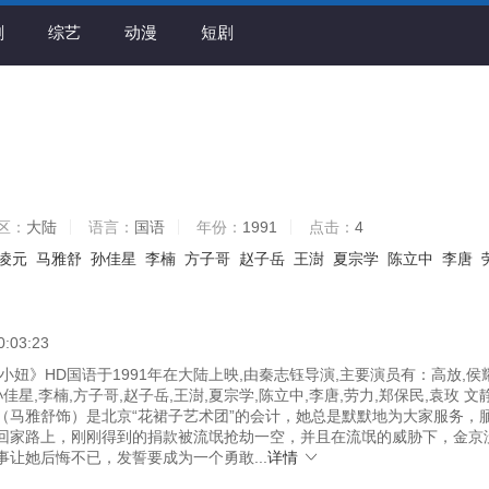
剧
综艺
动漫
短剧
区：
大陆
语言：
国语
年份：
1991
点击：
4
凌元
马雅舒
孙佳星
李楠
方子哥
赵子岳
王澍
夏宗学
陈立中
李唐
0:03:23
妞》HD国语于1991年在大陆上映,由秦志钰导演,主要演员有：高放,侯
孙佳星,李楠,方子哥,赵子岳,王澍,夏宗学,陈立中,李唐,劳力,郑保民,袁玫 文
（马雅舒饰）是北京“花裙子艺术团”的会计，她总是默默地为大家服务，
回家路上，刚刚得到的捐款被流氓抢劫一空，并且在流氓的威胁下，金京
事让她后悔不已，发誓要成为一个勇敢...
详情