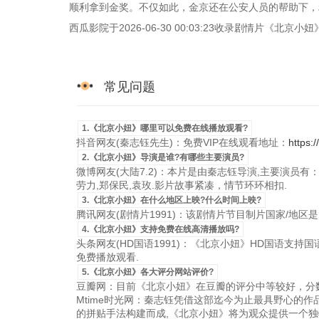
顺利拿到金奖。不仅如此，金京还在公安人员的帮助下，
西瓜影院于2026-06-30 00:03:23收录剧情片《北
常见问题
1.《北京小妞》哪里可以免费在线播放观看?
抖音网友(秦志钰先生)：免费VIP在线观看地址：
https:
2.《北京小妞》导演是谁?有哪些主要演员?
微博网友(大陆7.2)：本片是由秦志钰导演,主要演员有：高
劳力,郑保民,袁玫.影片故事紧凑，情节环环相扣.
3.《北京小妞》在什么地区上映?什么时间上映?
腾讯网友(剧情片1991)：该剧情片节目制片国家/地区是大陆，
4.《北京小妞》支持免费在线高清播放吗?
头条网友(HD国语1991)：《北京小妞》HD国语支持国语粤
免费播放观看.
5.《北京小妞》各大评分网站评价?
豆瓣网：目前《北京小妞》在豆瓣的评分中等较好，分数
Mtime时光网：秦志钰凭借这部迄今为止最具野心的
的拼贴手法构建而成,《北京小妞》将为观众提供一个独