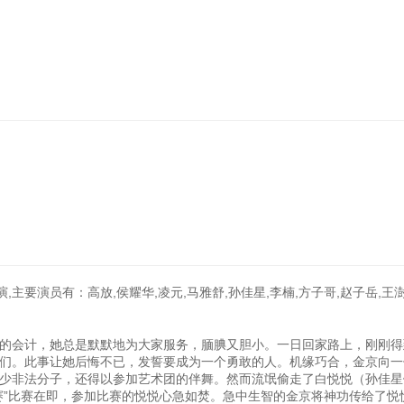
,主要演员有：高放,侯耀华,凌元,马雅舒,孙佳星,李楠,方子哥,赵子岳,王澍
”的会计，她总是默默地为大家服务，腼腆又胆小。一日回家路上，刚刚得
们。此事让她后悔不已，发誓要成为一个勇敢的人。机缘巧合，金京向一
少非法分子，还得以参加艺术团的伴舞。然而流氓偷走了白悦悦（孙佳星
赛”比赛在即，参加比赛的悦悦心急如焚。急中生智的金京将神功传给了悦