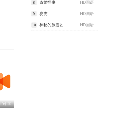
奇婚怪事
HD国语
8
赛虎
HD国语
9
神秘的旅游团
HD国语
10
HD中字
格诺
姗
张熙然
Brendon Daniels
施名帅
黄健玮
J.P. du Plessis
陈志朋
叶浏
谷洋
Lizz Meiring
张林
Rafiq Jajbhay
Masasa Mbangeni