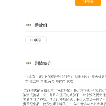
立即播放
播放组
HD国语
剧情简介
《北京小妞》HD国语于1991年在大陆上映,由秦志钰导演
学,陈立中,李唐,劳力,郑保民,袁玫.
文静清秀的女孩金京（马雅舒饰）是北京“花裙子艺术团
被流氓抢劫一空，并且在流氓的威胁下，金京没敢揭穿他
老者学习了神功。学会此神功的她，不仅大显身手抓了不
贵重纪念品，使悦悦哑了嗓子。“中学生青春杯文艺大奖