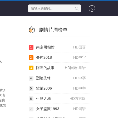
剧情片周榜单
南京照相馆
HD国语
1
失控2018
HD中字
2
劳
阿郎的故事
HD国语|粤语
3
烈焰先锋
HD中字
4
雏菊2006
HD中字
5
耀华,
静清
生息之地
HD方言版
6
腼腆
没敢
女子监狱1993
HD国语
7