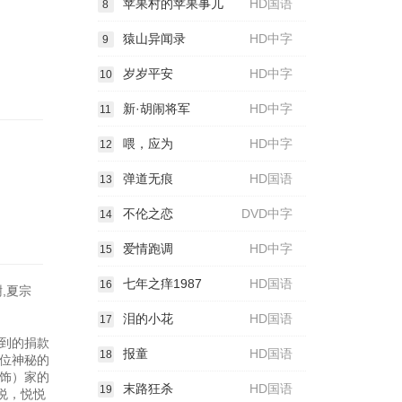
苹果村的苹果事儿
HD国语
8
猿山异闻录
HD中字
9
岁岁平安
HD中字
10
新·胡闹将军
HD中字
11
喂，应为
HD中字
12
弹道无痕
HD国语
13
不伦之恋
DVD中字
14
爱情跑调
HD中字
15
七年之痒1987
HD国语
16
,夏宗
泪的小花
HD国语
17
到的捐款
报童
HD国语
18
位神秘的
饰）家的
末路狂杀
HD国语
19
悦，悦悦