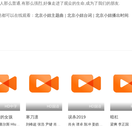
人那么普通,有那么强烈,好像走进了观众的生命,成为了我们的朋友.
视频站都可以在线观看：
北京小妞主题曲
|
北京小妞台词
|
北京小妞播出时间
.
HD中字
HD国语
HD国语
有的女孩
寒刀凛
误杀2019
暗杠
塞尔斯
陈立中
叶夫根尼·斯迪查金
Hlubi Mboya
李唐
劳力
刘峰超
郑保民
Leshego Molokwane
琳达·拉宾什
张浩
袁玫
尹键
阿纳斯塔西娅·克拉索夫斯卡娅
肖琳扬
Nomvelo Makhanya
肖央
谭卓
陈冲
姜皓文
德翁·洛茨
Aleksandr Girenok
秦沛
梁爽
边天扬
莫苏西·麦
李正国
许文