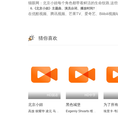
猫眼网：北京小妞每个角色都带着鲜活的生命纹路,这些
6.《北京小妞》主题曲、演员台词、播放时间?
在优酷视频、腾讯视频、芒果TV、爱奇艺、Bilibili
猜你喜欢
HD国语
HD中字
北京小妞
黑色城堡
为了所
高放
侯耀华
凌元
马雅舒
孙佳星
Evgeniy Shvarts
李楠
方子哥
维罗妮卡·乌斯蒂莫娃
赵子岳
王澍
埃里卡·韦
夏宗学