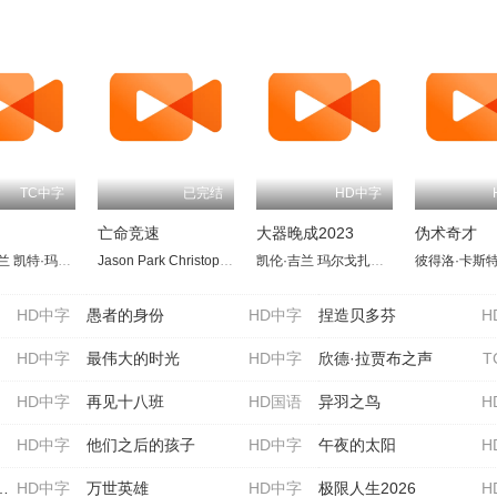
TC中字
已完结
HD中字
亡命竞速
大器晚成2023
伪术奇才
兰
岛忍
凯特·玛拉
田中泯
森七菜
斯蒂芬·亨德森
Jason Park
见上爱
永濑正敏
莎姬·贝兹
Christopher Deon
黑川想矢
阿尔迪斯·霍吉
凯伦·吉兰
三浦贵大
Luka Dingess
劳伦·E.班克斯
玛尔戈扎塔·扎亚茨夫斯卡
Brandon Dunlap
特蕾西·怀尔德
彼得洛·卡斯
Nadi
杰梅
兰
HD中字
愚者的身份
HD中字
捏造贝多芬
H
HD中字
最伟大的时光
HD中字
欣德·拉贾布之声
T
HD中字
再见十八班
HD国语
异羽之鸟
H
HD中字
他们之后的孩子
HD中字
午夜的太阳
H
HD中字
万世英雄
HD中字
极限人生2026
H