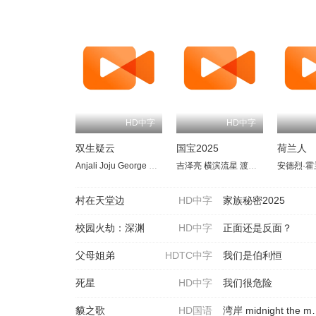
HD中字
HD中字
双生疑云
国宝2025
荷兰人
Anjali
Joju George
Srindaa
吉泽亮
横滨流星
渡边谦
高畑充希
安德烈·霍
寺
村在天堂边
HD中字
家族秘密2025
校园火劫：深渊
HD中字
正面还是反面？
父母姐弟
HDTC中字
我们是伯利恒
死星
HD中字
我们很危险
貘之歌
HD国语
湾岸 midnight the movie