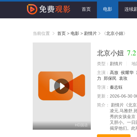
首页
电影
连续
当前位置
首页
>
电影
>
剧情片
《
北京小妞
》
7.2
北京小妞
类型：
剧情片
地
主演：
高放
侯耀华
力
郑保民
袁玫
导演：
秦志钰
更新：
2026-06-30 0
简介：
剧情片《北京小
凌元,马雅舒,
秀的女孩金京
又胆小。一日
HD国语
揭穿他们。此