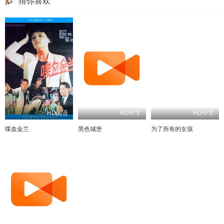
猜你喜欢
HD国语
HD中字
HD中字
喋血金兰
黑色城堡
为了所有的女孩