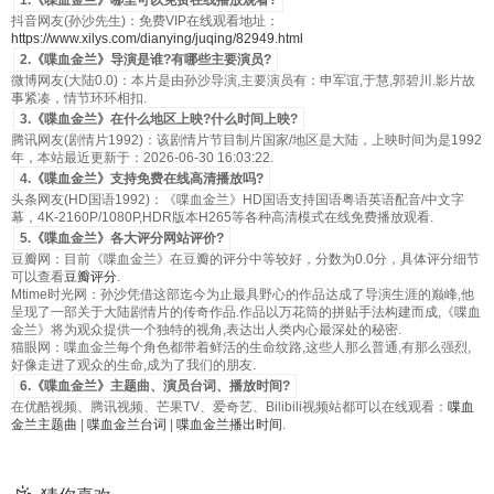
1.《喋血金兰》哪里可以免费在线播放观看?
抖音网友(孙沙先生)：免费VIP在线观看地址：
https://www.xilys.com/dianying/juqing/82949.html
2.《喋血金兰》导演是谁?有哪些主要演员?
微博网友(大陆0.0)：本片是由孙沙导演,主要演员有：申军谊,于慧,郭碧川.影片故
事紧凑，情节环环相扣.
3.《喋血金兰》在什么地区上映?什么时间上映?
腾讯网友(剧情片1992)：该剧情片节目制片国家/地区是大陆，上映时间为是1992
年，本站最近更新于：2026-06-30 16:03:22.
4.《喋血金兰》支持免费在线高清播放吗?
头条网友(HD国语1992)：《喋血金兰》HD国语支持国语粤语英语配音/中文字
幕，4K-2160P/1080P,HDR版本H265等各种高清模式在线免费播放观看.
5.《喋血金兰》各大评分网站评价?
豆瓣网：目前《喋血金兰》在豆瓣的评分中等较好，分数为0.0分，具体评分细节
可以查看
豆瓣评分
.
Mtime时光网：孙沙凭借这部迄今为止最具野心的作品达成了导演生涯的巅峰,他
呈现了一部关于大陆剧情片的传奇作品.作品以万花筒的拼贴手法构建而成,《喋血
金兰》将为观众提供一个独特的视角,表达出人类内心最深处的秘密.
猫眼网：喋血金兰每个角色都带着鲜活的生命纹路,这些人那么普通,有那么强烈,
好像走进了观众的生命,成为了我们的朋友.
6.《喋血金兰》主题曲、演员台词、播放时间?
在优酷视频、腾讯视频、芒果TV、爱奇艺、Bilibili视频站都可以在线观看：
喋血
金兰主题曲
|
喋血金兰台词
|
喋血金兰播出时间
.