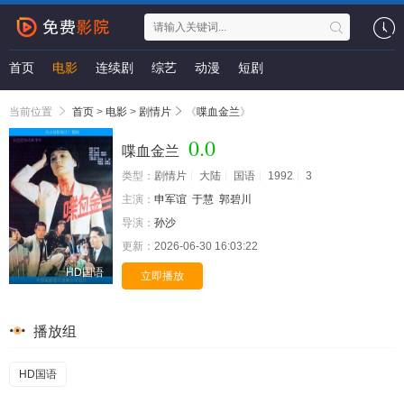
首页
电影
连续剧
综艺
动漫
短剧
当前位置
首页
>
电影
>
剧情片
《
喋血金兰
》
0.0
喋血金兰
类型：
剧情片
大陆
国语
1992
3
主演：
申军谊
于慧
郭碧川
导演：
孙沙
更新：
2026-06-30 16:03:22
HD国语
立即播放
播放组
HD国语