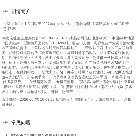
剧情简介
《喋血金兰》HD国语于1992年在大陆上映,由孙沙导演,主要演员有：申军谊,于
慧,郭碧川.
中文名喋血金兰外文名SWORN FRIENDS出品公司天山电影制片厂 [中国]制片地区
中国大陆类 型剧情片上映时间1992年对白语言中文色 彩彩色共产党员付清泉受
地下党组织委派，去争取地头蛇胡维汉共同抗日，并营救被日寇抓走的工人领袖童
飞。胡维汉对戏院名伶祁曼苓垂涎已久，却遭到曼苓的唾沫，胡恼羞成怒强抢曼
苓。胡的外甥纪正天路过，救出了曼苓，并为曼苓赎身。曼苓被一伙日本兵纠缠
时，纪正天赶来相救不支，付清泉出现打撒了日寇。付在救童飞时落入胡的手中，
被纪所救。胡对纪与曼苓的结合，颇为妒忌，派人打死了曼苓，并将两人的女儿小
娅抢走，在付的帮助下，纪救出了小娅，并亲自结果了胡的性命。胡与纪两人经过
血与火的洗礼，决定联手抗日。演员表角色演员备注纪正天申军谊----祁曼苓于慧---
-付清泉郭碧川----付清清陈咏霞----老板黄邦瑞----职员表▪ 导演：孙沙▪ 编剧：李亚威
▪ 摄影：孟宪弟；温纪武▪ 配乐：杨一伦▪ 剪辑：陈广利▪ 道具：孙光；张力勋▪ 美术
设计：杨宝成；冯振环▪ 录音：柳群；赵旭东
西瓜影院于2026-06-30 16:03:22收录剧情片《喋血金兰》，如果您喜欢，可以收
藏评论。
常见问题