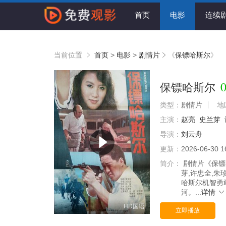
首页
电影
连续
当前位置
首页
>
电影
>
剧情片
《
保镖哈斯尔
》
0
保镖哈斯尔
类型：
剧情片
地
主演：
赵亮
史兰芽
导演：
刘云舟
更新：
2026-06-30 1
简介：
剧情片《保镖哈
芽,许忠全,
哈斯尔机智勇
河。...
详情
HD国语
立即播放