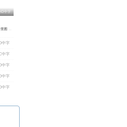
HD中字
特里图
a Adelay
因·福勒
尼·普拉特
朱莉娅·米切利尼
塔利亚·巴尔萨姆
朱迪·阮
本杰明·泰思
Oscar Rockwell
安德烈·阿坎杰利
Shonica Gooden
凯文·尼龙
麦克斯·詹金斯
Pierluigi Gigante
Lazarus Simmons
拉提法·赫尔德
爱德华多·佩谢
Sally Stewart
克劳迪奥·
托尼·托尔
D中字
C中字
D中字
D中字
D中字