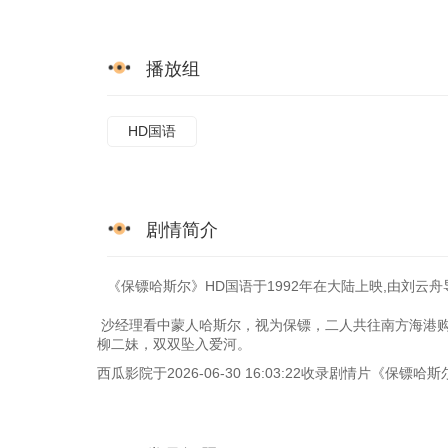
播放组
HD国语
剧情简介
《保镖哈斯尔》HD国语于1992年在大陆上映,由刘云舟导
沙经理看中蒙人哈斯尔，视为保镖，二人共往南方海港
柳二妹，双双坠入爱河。
西瓜影院于2026-06-30 16:03:22收录剧情片《