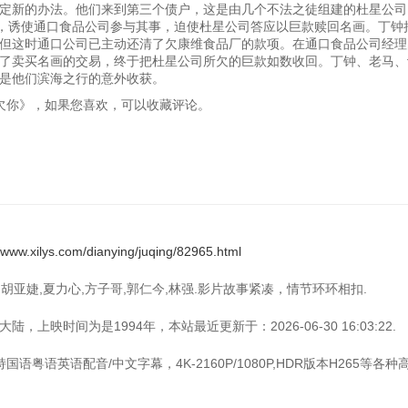
定新的办法。他们来到第三个债户，这是由几个不法之徒组建的杜星公司
画，诱使通口食品公司参与其事，迫使杜星公司答应以巨款赎回名画。丁钟
但这时通口公司已主动还清了欠康维食品厂的款项。在通口食品公司经理
了卖买名画的交易，终于把杜星公司所欠的巨款如数收回。丁钟、老马、
是他们滨海之行的意外收获。
这辈子不欠你》，如果您喜欢，可以收藏评论。
//www.xilys.com/dianying/juqing/82965.html
：胡亚婕,夏力心,方子哥,郭仁今,林强.影片故事紧凑，情节环环相扣.
上映时间为是1994年，本站最近更新于：2026-06-30 16:03:22.
语粤语英语配音/中文字幕，4K-2160P/1080P,HDR版本H265等各种