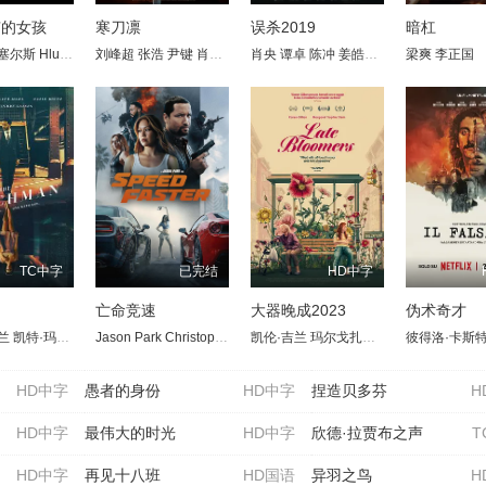
有的女孩
寒刀凛
误杀2019
暗杠
塞尔斯
叶夫根尼·斯迪查金
Hlubi Mboya
刘峰超
Leshego Molokwane
琳达·拉宾什
张浩
尹键
阿纳斯塔西娅·克拉索夫斯卡娅
肖琳扬
Nomvelo Makhanya
肖央
谭卓
陈冲
姜皓文
德翁·洛茨
Aleksandr Girenok
秦沛
梁爽
边天扬
莫苏西·麦
李正国
许文
TC中字
已完结
HD中字
亡命竞速
大器晚成2023
伪术奇才
兰
岛忍
凯特·玛拉
田中泯
森七菜
斯蒂芬·亨德森
Jason Park
见上爱
永濑正敏
莎姬·贝兹
Christopher Deon
黑川想矢
阿尔迪斯·霍吉
凯伦·吉兰
三浦贵大
Luka Dingess
劳伦·E.班克斯
玛尔戈扎塔·扎亚茨夫斯卡
Brandon Dunlap
特蕾西·怀尔德
彼得洛·卡斯
Nadi
杰梅
兰
HD中字
愚者的身份
HD中字
捏造贝多芬
H
HD中字
最伟大的时光
HD中字
欣德·拉贾布之声
T
HD中字
再见十八班
HD国语
异羽之鸟
H