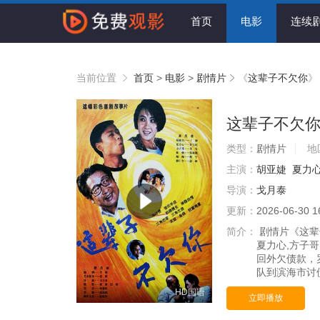
首页
电影
连续
当前位置
首页
>
电影
>
剧情片
《
这辈子不欠你
》
这辈子不欠
类型：
剧情片
地
主演：
胡亚婕
夏力
导演：
戈月泰
更新：
2026-06-30 1
简介：
剧情片《这辈子
夏力心,方子哥
回外欠债款，
队到滨海市讨
HD国语
立即播放