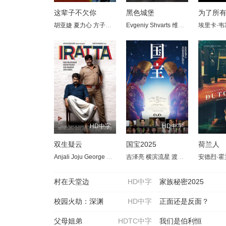
这辈子不欠你
黑色城堡
为了所
胡亚婕
夏力心
方子哥
郭仁今
Evgeniy Shvarts
林强
维罗妮卡·乌斯蒂莫娃
埃里卡·韦
HD中字
HD中字
双生疑云
国宝2025
荷兰人
Anjali
Joju George
Srindaa
吉泽亮
横滨流星
渡边谦
高畑充希
安德烈·霍
寺
村在天堂边
HD中字
家族秘密2025
校园火劫：深渊
HD中字
正面还是反面？
父母姐弟
HDTC中字
我们是伯利恒