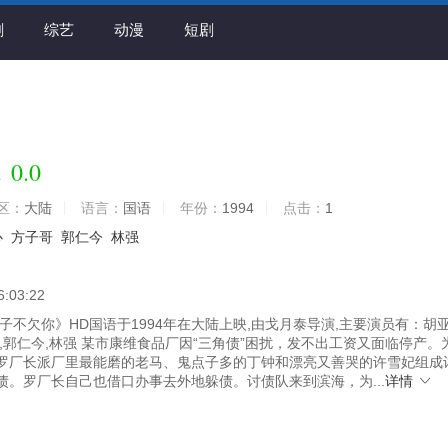
剧
综艺
动漫
短剧
0.0
你
区：
大陆
语言：
国语
年份：
1994
点击：
1
心
方子哥
郭仁今
林强
6:03:22
不欠你》HD国语于1994年在大陆上映,由戈月泰导演,主要演员有：胡亚
,郭仁今,林强 某市康维食品厂因“三角债”困扰，发不出工资又面临停产。
罗厂长派厂里最能磨的老马、鬼点子多的丁钟和漂亮又善哭的许雪妃组成
债。罗厂长自己也借口办事去外地躲债。讨债队来到滨海，为...
详情