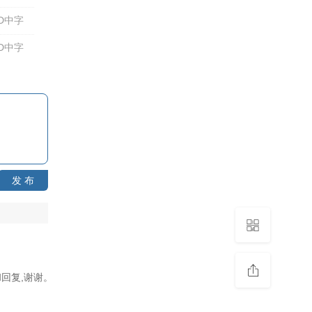
D中字
D中字
发 布
回复,谢谢。