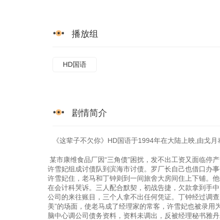
播放组
HD国语
剧情简介
《这辈子不欠你》HD国语于1994年在大陆上映,由戈月泰
某市康维食品厂因“三角债”困扰，发不出工资又面临停
许雪妃组成讨债队到滨海市讨债。罗厂长自己也借口办事
许雪妃住，老马和丁钟则到一间旅舍大房间住上下铺。他
在会计科哭诉。三人配合默契，初战告捷，欠款拿到手中
公司的来往账目，三个人拿不出任何凭证。丁钟经过调查
美”的场面，使老马成了经理家的常客，许雪妃也被录用
脑中心调公司债务资料，资料未调出，反被经理秘书雅丹