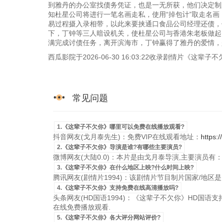
到雅丹的办公室找债务凭证，也是一无所获，他们决定制
知杜星公司将进行一笔名画走私，使用“掉包计”取走名
易过程摄入录相带，以此来要挟通口食品公司经理还债，
下，丁钟等三人暗设机关，使杜星公司与香港朱老板做起
满完成讨债任务，离开滨海市，丁钟赢得了雅丹的爱情，
西瓜影院于2026-06-30 16:03:22收录剧情片《
常见问题
1.《这辈子不欠你》哪里可以免费在线播放观看?
抖音网友(戈月泰先生)：免费VIP在线观看地址：
https:
2.《这辈子不欠你》导演是谁?有哪些主要演员?
微博网友(大陆0.0)：本片是由戈月泰导演,主要演员有
3.《这辈子不欠你》在什么地区上映?什么时间上映?
腾讯网友(剧情片1994)：该剧情片节目制片国家/地区是大陆，
4.《这辈子不欠你》支持免费在线高清播放吗?
头条网友(HD国语1994)：《这辈子不欠你》HD国语支持国
在线免费播放观看.
5.《这辈子不欠你》各大评分网站评价?