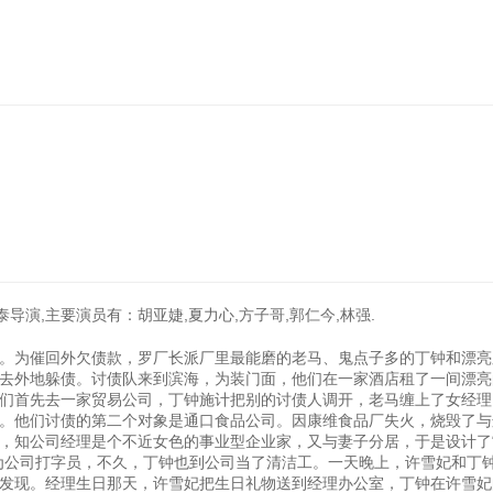
导演,主要演员有：胡亚婕,夏力心,方子哥,郭仁今,林强.
产。为催回外欠债款，罗厂长派厂里最能磨的老马、鬼点子多的丁钟和漂亮
去外地躲债。讨债队来到滨海，为装门面，他们在一家酒店租了一间漂亮
们首先去一家贸易公司，丁钟施计把别的讨债人调开，老马缠上了女经理
。他们讨债的第二个对象是通口食品公司。因康维食品厂失火，烧毁了与
，知公司经理是个不近女色的事业型企业家，又与妻子分居，于是设计了
为公司打字员，不久，丁钟也到公司当了清洁工。一天晚上，许雪妃和丁
发现。经理生日那天，许雪妃把生日礼物送到经理办公室，丁钟在许雪妃