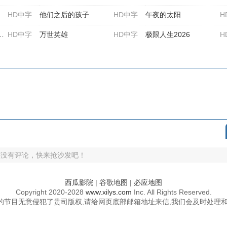
HD中字
他们之后的孩子
HD中字
午夜的太阳
H
HD中字
万世英雄
HD中字
极限人生2026
H
还没有评论，快来抢沙发吧！
西瓜影院
|
谷歌地图
|
必应地图
Copyright
2020-2028
www.xilys.com
Inc. All Rights Reserved.
的节目无意侵犯了贵司版权,请给网页底部邮箱地址来信,我们会及时处理和