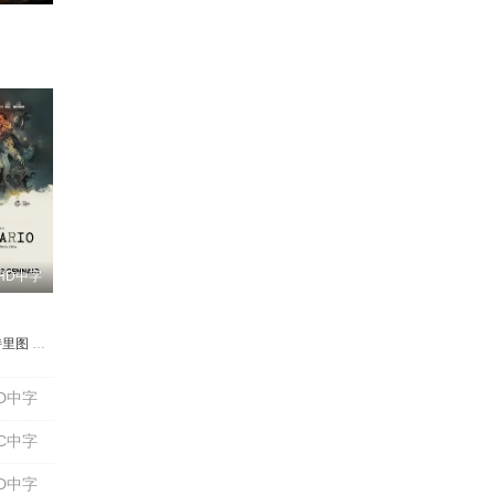
格诺
姗
张熙然
Brendon Daniels
施名帅
黄健玮
J.P. du Plessis
陈志朋
叶浏
谷洋
Lizz Meiring
张林
Rafiq Jajbhay
Masasa Mbangeni
HD中字
特里图
a Adelay
因·福勒
尼·普拉特
朱莉娅·米切利尼
塔利亚·巴尔萨姆
朱迪·阮
本杰明·泰思
Oscar Rockwell
安德烈·阿坎杰利
Shonica Gooden
凯文·尼龙
麦克斯·詹金斯
Pierluigi Gigante
Lazarus Simmons
拉提法·赫尔德
爱德华多·佩谢
Sally Stewart
克劳迪奥·
托尼·托尔
D中字
C中字
D中字