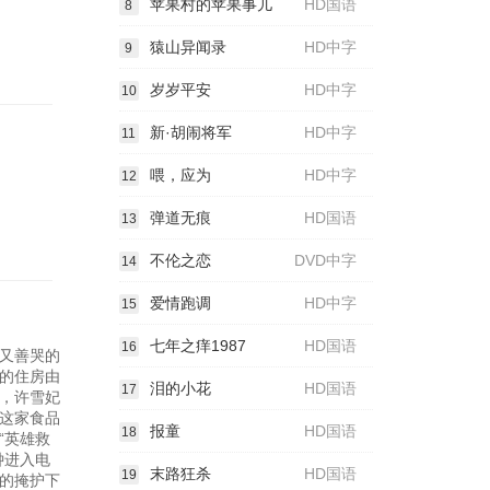
苹果村的苹果事儿
HD国语
8
猿山异闻录
HD中字
9
岁岁平安
HD中字
10
新·胡闹将军
HD中字
11
喂，应为
HD中字
12
弹道无痕
HD国语
13
不伦之恋
DVD中字
14
爱情跑调
HD中字
15
七年之痒1987
HD国语
16
又善哭的
的住房由
泪的小花
HD国语
17
，许雪妃
这家食品
报童
HD国语
18
“英雄救
钟进入电
末路狂杀
HD国语
19
的掩护下