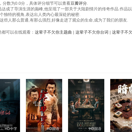
分数为0.0分，具体评分细节可以查看
豆瓣评分
.
作品达成了导演生涯的巅峰,他呈现了一部关于大陆剧情片的传奇作品.作品
个独特的视角,表达出人类内心最深处的秘密.
这些人那么普通,有那么强烈,好像走进了观众的生命,成为了我们的朋友.
视频站都可以在线观看：
这辈子不欠你主题曲
|
这辈子不欠你台词
|
这辈子不
HD中字
HD国语
HD国语