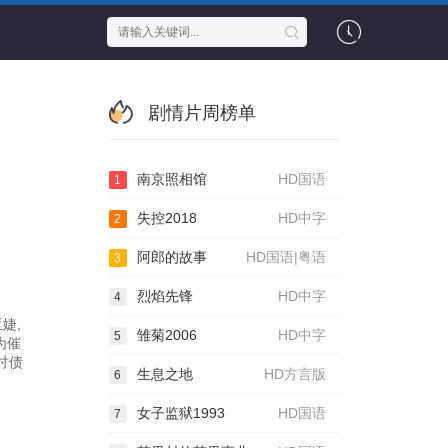
剧情片周榜单
南京照相馆
HD国语
1
失控2018
HD中字
2
阿郎的故事
HD国语|粤语
3
烈焰先锋
HD中字
4
婕,
雏菊2006
HD中字
5
为催
讨债
生息之地
HD方言版
6
女子监狱1993
HD国语
7