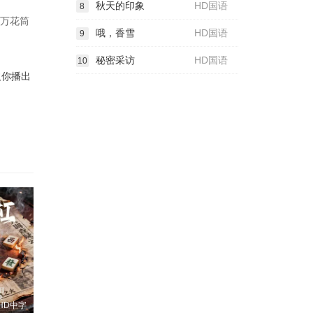
秋天的印象
HD国语
8
以万花筒
哦，香雪
HD国语
9
秘密采访
HD国语
10
欠你播出
HD中字