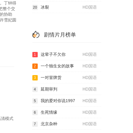
。丁钟得
冰裂
HD国语
20
把整个交
的协助
许雪妃圆
剧情片月榜单
这辈子不欠你
HD国语
1
一个独生女的故事
HD国语
2
一对冒牌货
HD国语
3
延期审判
HD国语
4
我的爱对你说1997
HD国语
5
生死情缘
HD国语
6
高清模式
北京杂种
HD国语
7