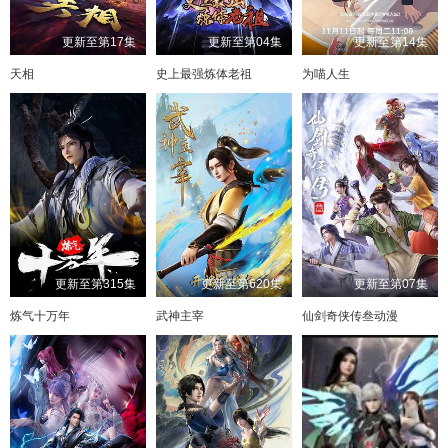
更新至第17集
更新至第04集
更新至第14集
天相
史上最强炼体老祖
为喵人生
更新至第315集
更新至第620集
更新至第07集
炼气十万年
武神主宰
仙剑奇侠传叁动漫