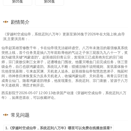
第05集
第06集
剧情简介
《穿越时空成仙帝，系统迟到八万年》更新至第06集于2026年在大陆上映,由导
演,主要演员有：.
仙帝赵英雄苦修数千年，卡在仙帝境无法破碎虚空。八万年未激活的最强修真系统
突然上线，首个任务竟是抽八万年前欺辱他的气运之子张三屁股九九八十一下，奖
励为破境关键“鸿蒙道韵”。赵英雄回归青云宗，发现张三已成美艳失忆的宗门祖
师，宗门衰败仅剩三女弟子，还遭嗜血门围攻。他覆灭嗜血门后完成任务，张三晋
级金丹，自己也获鸿蒙道韵。系统坑人不断：猎捕活物不说明规则、发筑基体验卡
坑他变筑基期，引来血冥渊、天机老人追杀。赵英雄靠仙帝智慧忽悠弟子、拖延时
间，待神兽归来恢复实力反杀天机老人，收编鸿蒙仙府、天剑圣地，将青云宗打造
成青云仙门。随着鸿蒙道韵增多，他发现重生、系统迟到、宗门衰败，皆源于八万
年天道棋局，博弈才刚开启。
西瓜影院于2026-05-07 12:00:13收录国产动漫《穿越时空成仙帝，系统迟到八万
年》，如果您喜欢，可以收藏评论。
常见问题
1.《穿越时空成仙帝，系统迟到八万年》哪里可以免费在线播放观看?