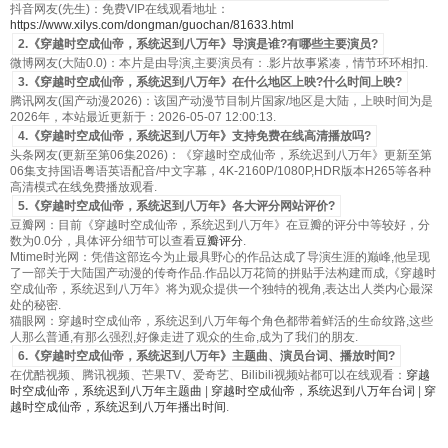
抖音网友(先生)：免费VIP在线观看地址：
https://www.xilys.com/dongman/guochan/81633.html
2.《穿越时空成仙帝，系统迟到八万年》导演是谁?有哪些主要演员?
微博网友(大陆0.0)：本片是由导演,主要演员有：.影片故事紧凑，情节环环相扣.
3.《穿越时空成仙帝，系统迟到八万年》在什么地区上映?什么时间上映?
腾讯网友(国产动漫2026)：该国产动漫节目制片国家/地区是大陆，上映时间为是
2026年，本站最近更新于：2026-05-07 12:00:13.
4.《穿越时空成仙帝，系统迟到八万年》支持免费在线高清播放吗?
头条网友(更新至第06集2026)：《穿越时空成仙帝，系统迟到八万年》更新至第
06集支持国语粤语英语配音/中文字幕，4K-2160P/1080P,HDR版本H265等各种
高清模式在线免费播放观看.
5.《穿越时空成仙帝，系统迟到八万年》各大评分网站评价?
豆瓣网：目前《穿越时空成仙帝，系统迟到八万年》在豆瓣的评分中等较好，分
数为0.0分，具体评分细节可以查看
豆瓣评分
.
Mtime时光网：凭借这部迄今为止最具野心的作品达成了导演生涯的巅峰,他呈现
了一部关于大陆国产动漫的传奇作品.作品以万花筒的拼贴手法构建而成,《穿越时
空成仙帝，系统迟到八万年》将为观众提供一个独特的视角,表达出人类内心最深
处的秘密.
猫眼网：穿越时空成仙帝，系统迟到八万年每个角色都带着鲜活的生命纹路,这些
人那么普通,有那么强烈,好像走进了观众的生命,成为了我们的朋友.
6.《穿越时空成仙帝，系统迟到八万年》主题曲、演员台词、播放时间?
在优酷视频、腾讯视频、芒果TV、爱奇艺、Bilibili视频站都可以在线观看：
穿越
时空成仙帝，系统迟到八万年主题曲
|
穿越时空成仙帝，系统迟到八万年台词
|
穿
越时空成仙帝，系统迟到八万年播出时间
.