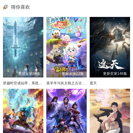
猜你喜欢
更新至第06集
更新至第22集
更新至第146集
穿越时空成仙帝，系统迟到八万年
喜羊羊与灰太狼之古古怪界有古怪
遮天