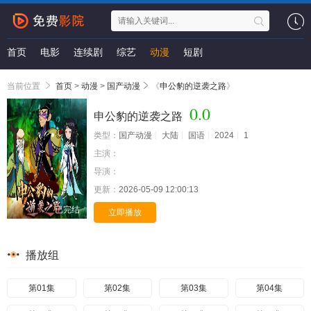
首页
电影
连续剧
综艺
动漫
短剧
当前位置
首页
>
动漫
>
国产动漫
《
申公豹的逆袭之路
》
0.0
申公豹的逆袭之路
类型：
国产动漫
大陆
国语
2024
1
主演：
导演：
更新：
2026-05-09 12:00:13
已完结
立即播放
播放组
第01集
第02集
第03集
第04集