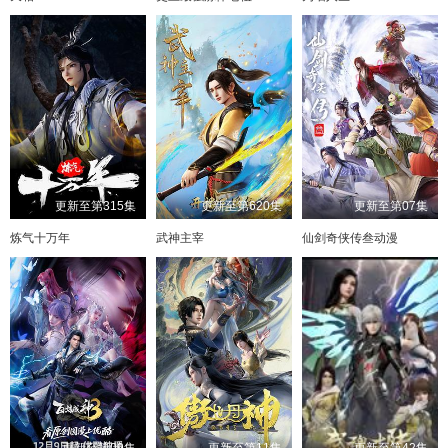
更新至第315集
更新至第620集
更新至第07集
炼气十万年
武神主宰
仙剑奇侠传叁动漫
更新至第09集
更新至第11集
更新至第42集