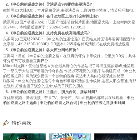
2.《申公豹的逆袭之路》导演是谁?有哪些主要演员?
微博网友(大陆0.0)：本片是由导演,主要演员有：.影片故事紧凑，情节环环相扣.
3.《申公豹的逆袭之路》在什么地区上映?什么时间上映?
腾讯网友(国产动漫2024)：该国产动漫节目制片国家/地区是大陆，上映时间为是
2024年，本站最近更新于：2026-05-09 12:00:13.
4.《申公豹的逆袭之路》支持免费在线高清播放吗?
头条网友(已完结2024)：《申公豹的逆袭之路》已完结支持国语粤语英语配音/中
文字幕，4K-2160P/1080P,HDR版本H265等各种高清模式在线免费播放观看.
5.《申公豹的逆袭之路》各大评分网站评价?
豆瓣网：目前《申公豹的逆袭之路》在豆瓣的评分中等较好，分数为0.0分，具体
评分细节可以查看
豆瓣评分
.
Mtime时光网：凭借这部迄今为止最具野心的作品达成了导演生涯的巅峰,他呈现
了一部关于大陆国产动漫的传奇作品.作品以万花筒的拼贴手法构建而成,《申公豹
的逆袭之路》将为观众提供一个独特的视角,表达出人类内心最深处的秘密.
猫眼网：申公豹的逆袭之路每个角色都带着鲜活的生命纹路,这些人那么普通,有那
么强烈,好像走进了观众的生命,成为了我们的朋友.
6.《申公豹的逆袭之路》主题曲、演员台词、播放时间?
在优酷视频、腾讯视频、芒果TV、爱奇艺、Bilibili视频站都可以在线观看：
申公
豹的逆袭之路主题曲
|
申公豹的逆袭之路台词
|
申公豹的逆袭之路播出时间
.
猜你喜欢