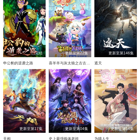
已完结
更新至第22集
更新至第146集
申公豹的逆袭之路
喜羊羊与灰太狼之古古怪界有古怪
遮天
更新至第17集
更新至第04集
更新至第14集
天相
史上最强炼体老祖
为喵人生