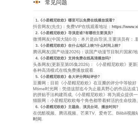
常见问题
1.《小星帽尼欧欧》哪里可以免费在线播放观看?
抖音网友(先生)：免费VIP在线观看地址：
https://www.
2.《小星帽尼欧欧》导演是谁?有哪些主要演员?
微博网友(中国大陆0.0)：本片是由导演,主要演员有：
3.《小星帽尼欧欧》在什么地区上映?什么时间上映?
腾讯网友(国产动漫2026)：该国产动漫节目制片国家/地区是
4.《小星帽尼欧欧》支持免费在线高清播放吗?
头条网友(更新至第05集2026)：《小星帽尼欧欧》更新至第
各种高清模式在线免费播放观看.
5.《小星帽尼欧欧》各大评分网站评价?
豆瓣网：目前《小星帽尼欧欧》在豆瓣的评分中等较好，
Mtime时光网：凭借这部迄今为止最具野心的作品达
的拼贴手法构建而成,《小星帽尼欧欧》将为观众提供一
猫眼网：小星帽尼欧欧每个角色都带着鲜活的生命纹路,
6.《小星帽尼欧欧》主题曲、演员台词、播放时间?
在优酷视频、腾讯视频、芒果TV、爱奇艺、Bilibili
时间
.