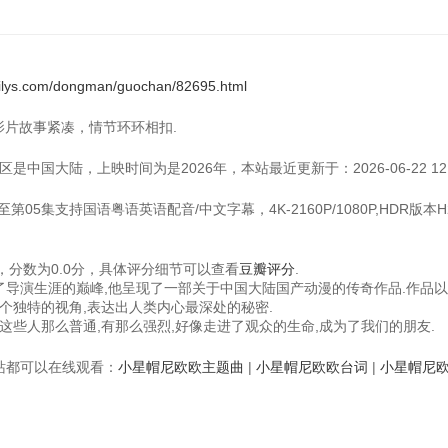
xilys.com/dongman/guochan/82695.html
.影片故事紧凑，情节环环相扣.
中国大陆，上映时间为是2026年，本站最近更新于：2026-06-22 12:00
05集支持国语粤语英语配音/中文字幕，4K-2160P/1080P,HDR版本H
分数为0.0分，具体评分细节可以查看
豆瓣评分
.
成了导演生涯的巅峰,他呈现了一部关于中国大陆国产动漫的传奇作品.作品
个独特的视角,表达出人类内心最深处的秘密.
这些人那么普通,有那么强烈,好像走进了观众的生命,成为了我们的朋友.
视频站都可以在线观看：
小星帽尼欧欧主题曲
|
小星帽尼欧欧台词
|
小星帽尼