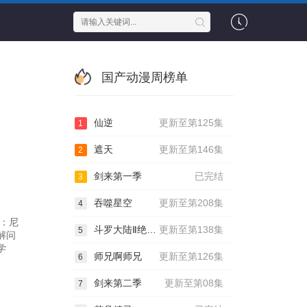
国产动漫周榜单
仙逆
更新至第125集
1
遮天
更新至第146集
2
剑来第一季
已完结
3
吞噬星空
更新至第208集
4
有：尼
斗罗大陆Ⅱ绝世唐门
更新至第138集
5
解问
学
师兄啊师兄
更新至第126集
6
剑来第二季
更新至第08集
7