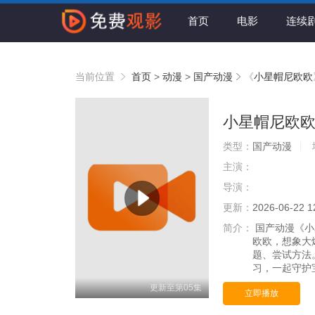
首页
电影
连续
当前位置
首页
>
动漫
>
国产动漫
《
小星帽尼欧欧
小星帽尼欧
类型：
国产动漫
主演：
导演：
更新：
2026-06-22 1
简介：
国产动漫《小
欧欧，想象大
题、尝试方法
习，一起守护宝
更新至第05集
立即播放