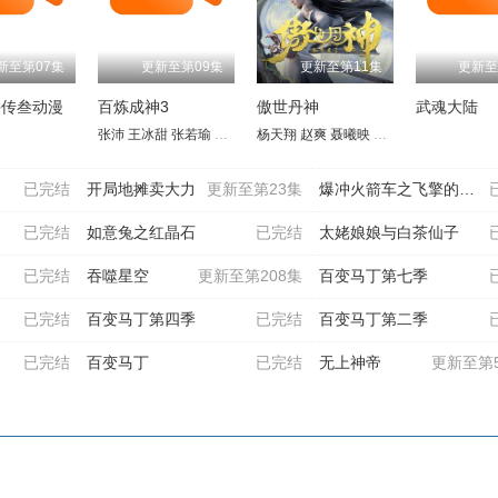
新至第07集
更新至第09集
更新至第11集
更新至
侠传叁动漫
百炼成神3
傲世丹神
武魂大陆
子
薇
唐策
关帅
李翰林
杨塑坤
闫子蔚
李进
张沛
王俊翔
王冰甜
胡正健
魏一凡
张若瑜
叙白
家明
张东
刘雯
康潇文
李冠辰
栾祥瑾
杨天翔
三羊
青琳昊
苗洋
赵爽
易湫
聂曦映
梅媛菲
沈依杭
凃雄飞
蔡海婷
羊羽先生
关帅
已完结
开局地摊卖大力
更新至第23集
爆冲火箭车之飞擎的召唤
已完结
如意兔之红晶石
已完结
太姥娘娘与白茶仙子
已完结
吞噬星空
更新至第208集
百变马丁第七季
已完结
百变马丁第四季
已完结
百变马丁第二季
已完结
百变马丁
已完结
无上神帝
更新至第5