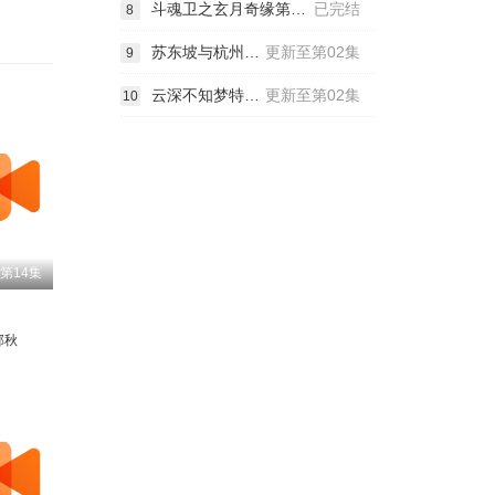
斗魂卫之玄月奇缘第五季
已完结
8
苏东坡与杭州的故事
更新至第02集
9
云深不知梦特别篇：逐冥之役
更新至第02集
10
第14集
邱秋