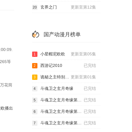
玄界之门
更新至第12集
20
国产动漫月榜单
:09.
小星帽尼欧欧
更新至第05集
1
265等
西游记2010
已完结
2
诡秘之主特别篇猎物
更新至第01集
3
以万花筒
斗魂卫之玄月奇缘
已完结
4
斗魂卫之玄月奇缘第二季
已完结
5
欧欧播出
斗魂卫之玄月奇缘第三季
已完结
6
斗魂卫之玄月奇缘第四季
已完结
7