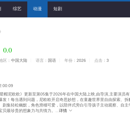
剧
综艺
动漫
短剧
》
0.0
欧
地区：
中国大陆
语言：
国语
年份：
2026
点击：
3
2:00:09
星帽尼欧欧》更新至第05集于2026年在中国大陆上映,由导演,主要演员
爆发！每当遇到问题，尼欧欧开启奇思妙想，在童趣世界里自由探索、拆
。剧集轻松幽默，角色滑稽可爱，以陪伴式旁白引导孩子主动观察、自主
贝最珍贵的想象力与共情力。...
详情