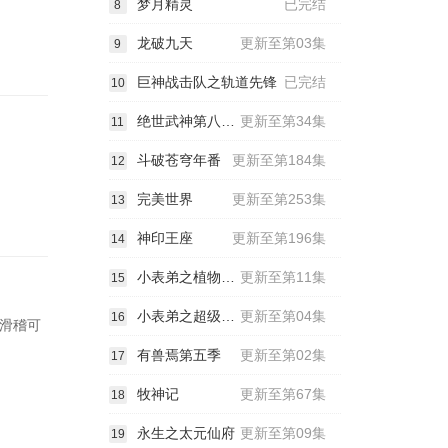
梦月精灵
已完结
8
龙破九天
更新至第03集
9
巨神战击队之轨道先锋
已完结
10
绝世武神第八季动态漫
更新至第34集
11
斗破苍穹年番
更新至第184集
12
完美世界
更新至第253集
13
神印王座
更新至第196集
14
小表弟之植物大战三国动态漫
更新至第11集
15
小表弟之超级大反派动态漫
更新至第04集
16
滑稽可
有兽焉第五季
更新至第02集
17
牧神记
更新至第67集
18
永生之太元仙府
更新至第09集
19