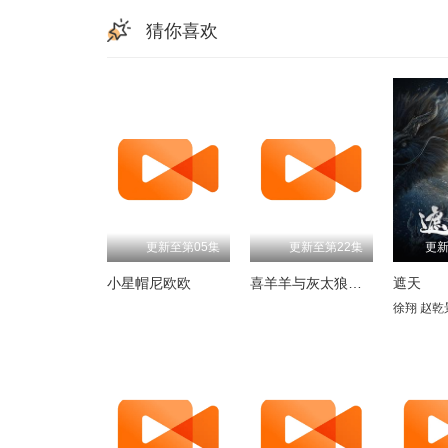
猜你喜欢
更新至第05集
更新至第22集
更新
小星帽尼欧欧
喜羊羊与灰太狼之古古怪界有古怪
遮天
徐翔
赵乾