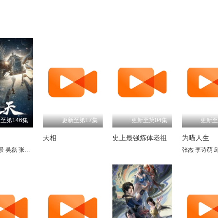
至第146集
更新至第17集
更新至第04集
更新至
天相
史上最强炼体老祖
为喵人生
景
吴磊
张若瑜
张欣
王肖兵
韩娇娇
李蝉妃
张杰
李诗萌