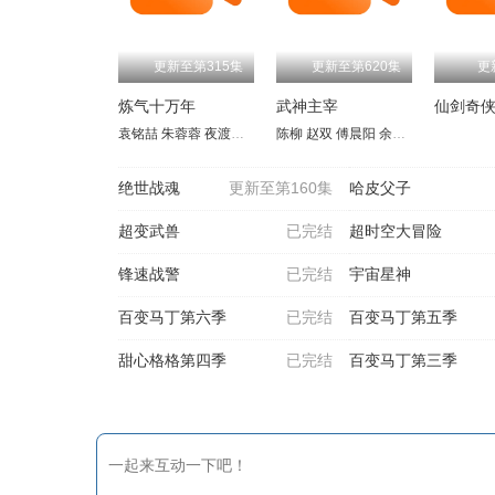
更新至第315集
更新至第620集
更
炼气十万年
武神主宰
仙剑奇
袁铭喆
朱蓉蓉
夜渡于野
孙睿扬
陈柳
王曼诗
赵双
傅晨阳
周侗
夏觅尘
余澜
胡霖
孙熹鹤
张恩泽
张胡
王
绝世战魂
更新至第160集
哈皮父子
超变武兽
已完结
超时空大冒险
锋速战警
已完结
宇宙星神
百变马丁第六季
已完结
百变马丁第五季
甜心格格第四季
已完结
百变马丁第三季