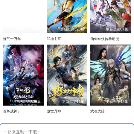
更新至第315集
更新至第620集
更新至第07集
炼气十万年
武神主宰
仙剑奇侠传叁动漫
更新至第09集
更新至第11集
更新至第42集
百炼成神3
傲世丹神
武魂大陆