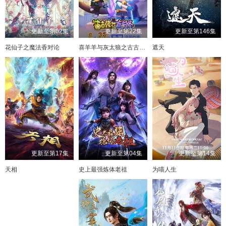
更新至第02集
更新至第22集
更新至第146集
花仙子之魔法香对论
喜羊羊与灰太狼之古古怪界有古怪
遮天
更新至第17集
更新至第04集
更新至第14集
天相
史上最强炼体老祖
为喵人生