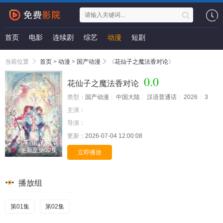
首页
电影
连续剧
综艺
动漫
短剧
当前位置
首页
>
动漫
>
国产动漫
《
花仙子之魔法香对论
》
0.0
花仙子之魔法香对论
类型：
国产动漫
中国大陆
汉语普通话
2026
3
主演：
导演：
更新：
2026-07-04 12:00:08
更新至第02集
立即播放
播放组
第01集
第02集