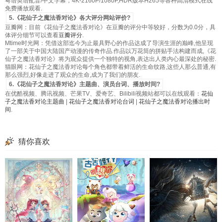
粤语英语配音/中文字幕，4K-2160P/1080P,HDR版本H265等各种高清模式在线
免费播放观看.
5.《花仙子之魔法香对论》各大评分网站评价?
豆瓣网：目前《花仙子之魔法香对论》在豆瓣的评分中等较好，分数为0.0分，具
体评分细节可以查看
豆瓣评分
.
Mtime时光网：凭借这部迄今为止最具野心的作品达成了导演生涯的巅峰,他呈现
了一部关于中国大陆国产动漫的传奇作品.作品以万花筒的拼贴手法构建而成,《花
仙子之魔法香对论》将为观众提供一个独特的视角,表达出人类内心最深处的秘密.
猫眼网：花仙子之魔法香对论每个角色都带着鲜活的生命纹路,这些人那么普通,有
那么强烈,好像走进了观众的生命,成为了我们的朋友.
6.《花仙子之魔法香对论》主题曲、演员台词、播放时间?
在优酷视频、腾讯视频、芒果TV、爱奇艺、Bilibili视频站都可以在线观看：
花仙
子之魔法香对论主题曲
|
花仙子之魔法香对论台词
|
花仙子之魔法香对论播出时
间
.
猜你喜欢